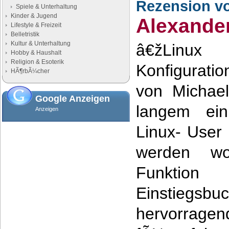
Rezension v
Spiele & Unterhaltung
Kinder & Jugend
Alexander
Lifestyle & Freizeit
Belletristik
Kultur & Unterhaltung
â€žLinux 
Hobby & Haushalt
Religion & Esoterik
Konfigurat
HÃ¶rbÃ¼cher
von Michael
Google Anzeigen
langem ein
Anzeigen
Linux- User 
werden wo
Funktion 
Einstiegsbu
hervorrage