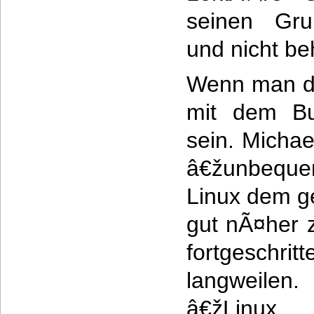
seinen Gru
und nicht be
Wenn man di
mit dem Buc
sein. Michae
â€žunbeque
Linux dem ge
gut nÃ¤her 
fortgesc
langweilen
â€žLinux 