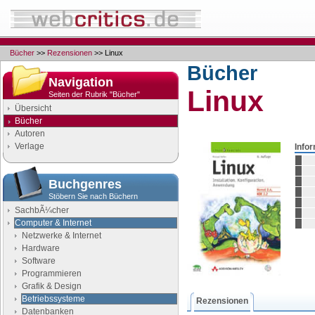
Bücher
>>
Rezensionen
>> Linux
Bücher
Navigation
Linux
Seiten der Rubrik "Bücher"
Übersicht
Bücher
Autoren
Verlage
Info
Buchgenres
Stöbern Sie nach Büchern
SachbÃ¼cher
Computer & Internet
Netzwerke & Internet
Hardware
Software
Programmieren
Grafik & Design
Betriebssysteme
Rezensionen
Datenbanken