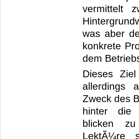
vermittelt 
Hintergrun
was aber de
konkrete Pr
dem Betrieb
Dieses Ziel
allerdings 
Zweck des B
hinter die
blicken z
LektÃ¼re s