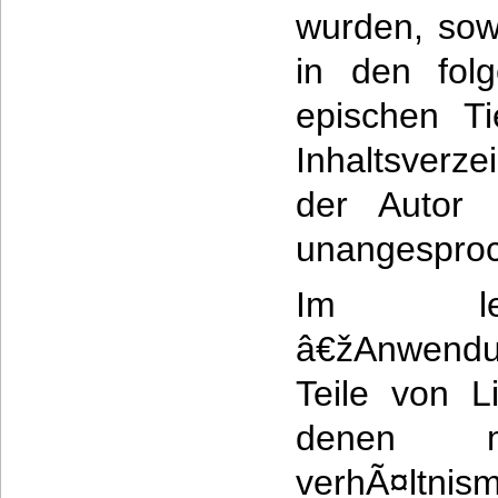
wurden, sowi
in den folg
epischen Ti
Inhaltsverz
der Autor d
unangesproc
Im let
â€žAnwen
Teile von L
denen 
verhÃ¤ltni