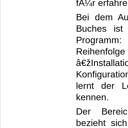
fÃ¼r erfahr
Bei dem Au
Buches ist 
Programm:
Reihenfolge
â€žInstallati
Konfigurat
lernt der L
kennen.
Der Bereic
bezieht sic