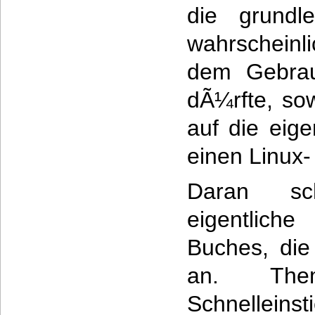
die grundl
wahrscheinli
dem Gebrau
dÃ¼rfte, sow
auf die eige
einen Linux-
Daran sc
eigentlic
Buches, die
an. The
Schnelleins