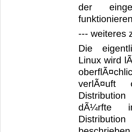
der einges
funktionieren
--- weiteres
Die eigentl
Linux wird l
oberflÃ¤ch
verlÃ¤uft
Distributi
dÃ¼rfte 
Distributio
beschri