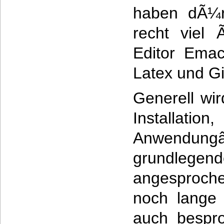
haben dÃ¼r
recht viel
Editor Ema
Latex und G
Generell wir
Installatio
Anwend
grundlegen
angesproche
noch lange 
auch bespr