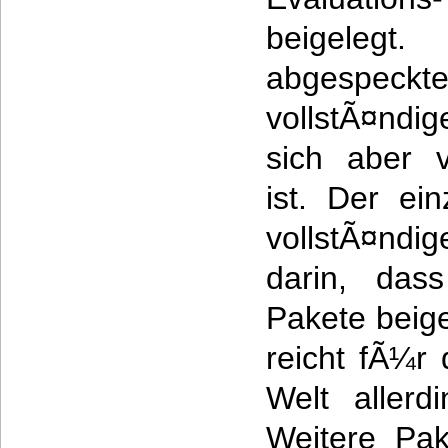
beigeleg
abgespec
vollstÃ¤ndig
sich aber v
ist. Der ei
vollstÃ¤nd
darin, das
Pakete beige
reicht fÃ¼r 
Welt allerd
Weitere Pak