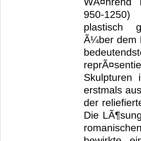
WÃ¤hrend i
950-1250)
plastisch g
Ã¼ber dem E
bedeute
reprÃ¤sen
Skulpturen 
erstmals aus
der reliefie
Die LÃ¶sung
romanisc
bewirkte ei