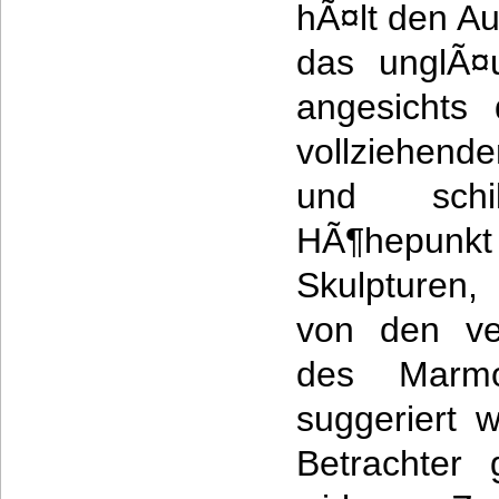
hÃ¤lt den A
das unglÃ¤u
angesichts 
vollziehen
und schi
HÃ¶hepunkt
Skulpturen,
von den ve
des Marmo
suggeriert 
Betrachter 