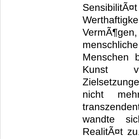
Sensibilit
Werthaftig
VermÃ¶gen, 
menschliche
Menschen be
Kunst v
Zielsetzung
nicht meh
transzenden
wandte sic
RealitÃ¤t z