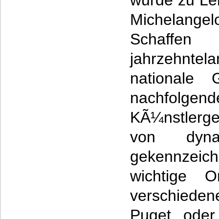
wurde zu Leb
Michelang
Schaffe
jahrzehn
nationale 
nachfolgend
KÃ¼nstlerge
von dyna
gekennzeic
wichtige O
verschieden
Puget oder