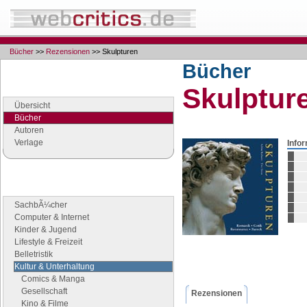
Bücher
>>
Rezensionen
>> Skulpturen
Bücher
Navigation
Skulptur
Seiten der Rubrik "Bücher"
Übersicht
Bücher
Autoren
Verlage
Info
Buchgenres
Stöbern Sie nach Büchern
SachbÃ¼cher
Computer & Internet
Kinder & Jugend
Lifestyle & Freizeit
Belletristik
Kultur & Unterhaltung
Comics & Manga
Gesellschaft
Rezensionen
Kino & Filme