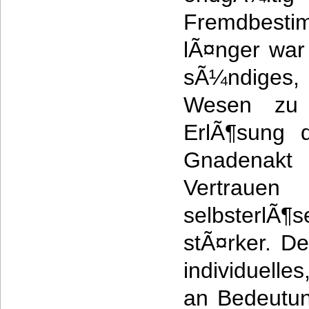
Fremdbesti
lÃ¤nger war 
sÃ¼ndiges
Wesen zu 
ErlÃ¶sung d
Gnadenak
Vertra
selbsterlÃ¶
stÃ¤rker. D
individuell
an Bedeutun