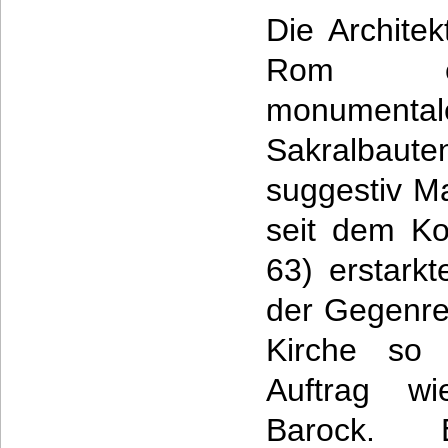
Die Archite
Rom en
monumen
Sakralbau
suggestiv Ma
seit dem Ko
63) erstarkt
der Gegenre
Kirche so 
Auftrag wi
Barock.