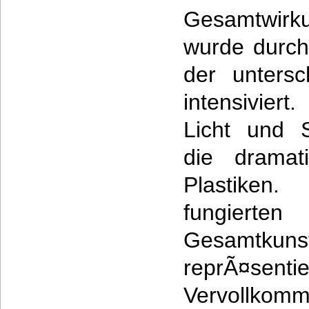
Gesamtwirku
wurde durch
der untersc
intensiviert
Licht und S
die dramat
Plastike
fungierten
Gesamtk
reprÃ¤senti
Vervollkom