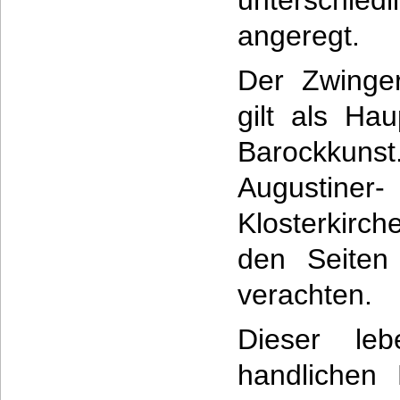
unterschiedl
angeregt.
Der Zwinger
gilt als Ha
Barockkun
Augustin
Klosterkirch
den Seiten 
verachten.
Dieser leb
handlichen 