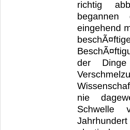
richtig ab
begannen d
eingehend m
beschÃ¤
BeschÃ¤fti
der Dinge
Verschmel
Wissenschaf
nie dage
Schwelle
Jahrhundert