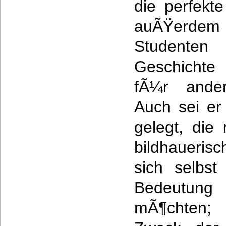
die perfekt
auÃŸerdem 
Studenten 
Geschichte
fÃ¼r andere
Auch sei er
gelegt, die
bildhaueris
sich selbs
Bedeutung
mÃ¶chten;