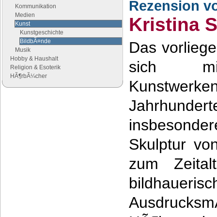
Rezension v
Kommunikation
Medien
Kristina 
Kunst
Kunstgeschichte
BildbÃ¤nde
Das vorlieg
Musik
Hobby & Haushalt
sich mit
Religion & Esoterik
HÃ¶rbÃ¼cher
Kunstwe
Jahrhundert
Google Anzeigen
Anzeigen
insbesonder
Skulptur vo
zum Zeital
bildhauerisc
Ausdrucksm