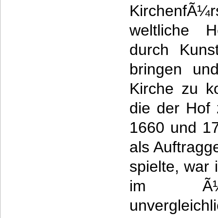
KirchenfÃ¼
weltliche 
durch Kuns
bringen und
Kirche zu ko
die der Hof 
1660 und 17
als Auftrag
spielte, war
im Ã¼b
unvergleich