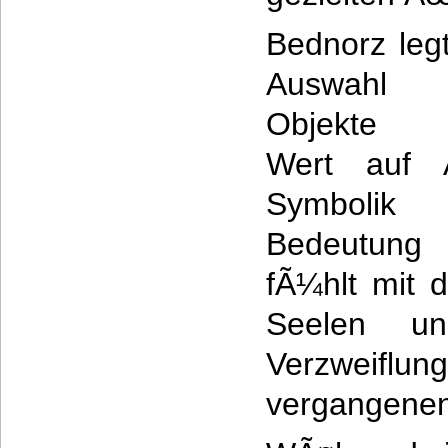
Bednorz leg
Auswahl
Objekte 
Wert auf A
Symboli
Bedeutung 
fÃ¼hlt mit d
Seelen un
Verzweiflu
vergangenen