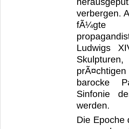
herausgep
verbergen. 
fÃ¼gt
propagand
Ludwigs XI
Skulpturen
prÃ¤chtigen
barocke P
Sinfonie d
werden.
Die Epoche 