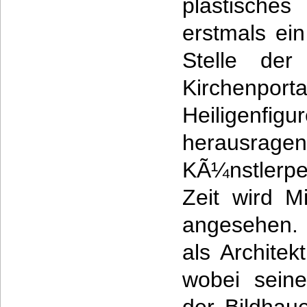
plastische
erstmals ei
Stelle de
Kirchenpor
Heiligenfig
herausragen
KÃ¼nstlerpe
Zeit wird M
angesehen. 
als Architek
wobei seine