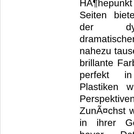
HÃ¶hepunkt
Seiten biet
der dy
dramatisc
nahezu taus
brillante Fa
perfekt i
Plastiken 
Perspektiv
ZunÃ¤chst w
in ihrer Ge