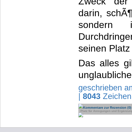
Zweck der 
darin, schÃ
sondern 
Durchdringe
seinen Platz
Das alles g
unglaubliche
geschrieben a
|
8043
Zeichen
Kommentare zur Rezension (0)
Platz für Anregungen und Ergänzun