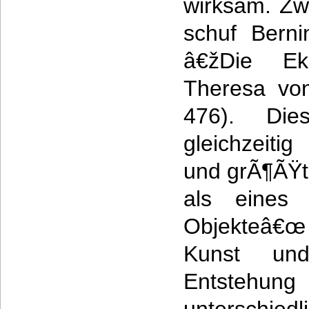
wirksam. Zw
schuf Berni
â€žDie Ek
Theresa von
476). Die
gleichzeit
und grÃ¶ÃŸte
als eines 
Objekteâ€œ
Kunst un
Entstehung