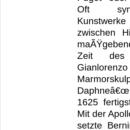
Oft symb
Kunstwerke
zwischen H
maÃŸgebend
Zeit des
Gianlor
Marmorskul
Daphneâ€œ 
1625 fertigs
Mit der Apo
setzte Bern