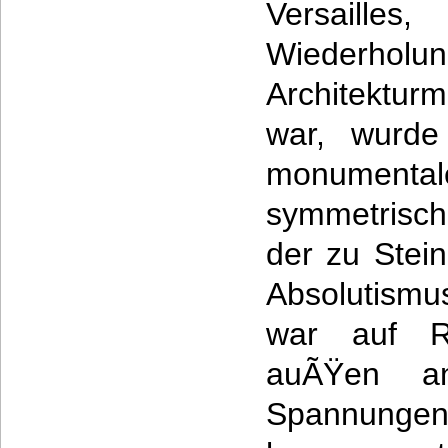
Versaill
Wiederho
Architektu
war, wurde
monume
symmetrisc
der zu Stei
Absolutismu
war auf Re
auÃŸen a
Spannun