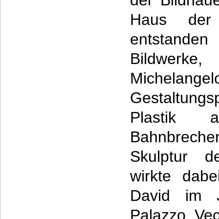
der Bildhau
Haus der 
entstanden
Bildwerk
Michelange
Gestaltungs
Plastik a
Bahnbreche
Skulptur d
wirkte dabe
David im 
Palazzo Vec