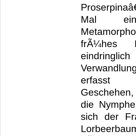
Proserpinaâ
Mal ei
Metamorphos
frÃ¼hes H
eindringl
Verwandlu
erfasst 
Geschehen,
die Nymphe
sich der Fr
Lorbeerbau