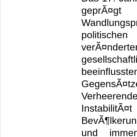
gepr
Wandlungsp
politischen
verÃ¤n
gesellsc
beeinflu
GegensÃ¤
Verheerend
InstabilitÃ
BevÃ¶lkeru
und immens