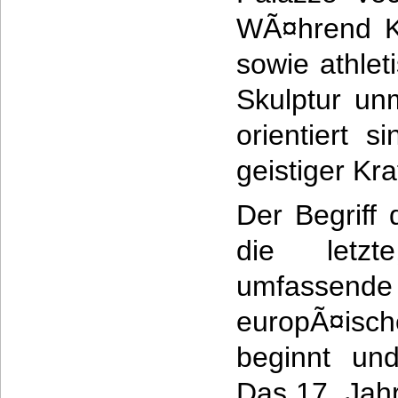
WÃ¤hrend K
sowie athlet
Skulptur unm
orientiert s
geistiger Kr
Der Begriff
die letzt
umfasse
europÃ¤isch
beginnt un
Das 17. Jah