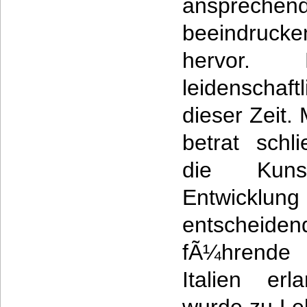
anspre
beeindruck
hervor.
leidenschaf
dieser Zeit.
betrat schl
die Kuns
Entwicklun
entschei
fÃ¼hrende 
Italien er