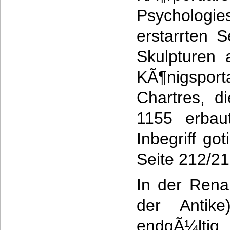
Psychologie
erstarrten 
Skulpturen
KÃ¶nigsport
Chartres, d
1155 erbau
Inbegriff got
Seite 212/21
In der Rena
der Antik
endgÃ¼ltig 