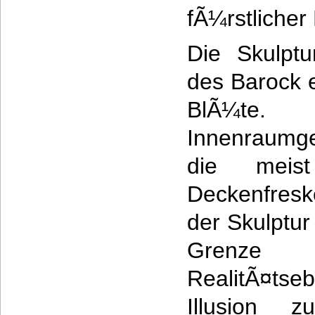
fÃ¼rstliche
Die Skulptu
des Barock 
BlÃ¼t
Innenraumge
die meist
Deckenfresk
der Skulptur
Grenze
RealitÃ¤ts
Illusion z