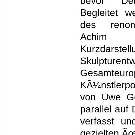
bevor Deta
Begleitet 
des renom
Achim 
Kurzdarst
Skulptu
Gesamt
KÃ¼nstlerpo
von Uwe Gee
parallel auf
verfasst un
gezielten Ãœ