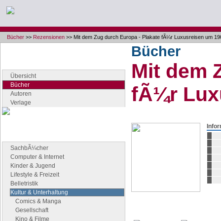
Bücher
>>
Rezensionen
>> Mit dem Zug durch Europa - Plakate fÃ¼r Luxusreisen um 19
Bücher
Navigation
Mit dem 
Seiten der Rubrik "Bücher"
Übersicht
Bücher
fÃ¼r Lux
Autoren
Verlage
Info
Buchgenres
Stöbern Sie nach Büchern
SachbÃ¼cher
Computer & Internet
Kinder & Jugend
Lifestyle & Freizeit
Belletristik
Kultur & Unterhaltung
Comics & Manga
Gesellschaft
Kino & Filme