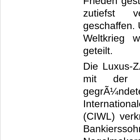
Frieden gest
zutiefst v
geschaffen.
Weltkrieg 
geteilt.
Die Luxus-Z
mit der 
gegrÃ¼n
Internatio
(CIWL) verk
Bankier