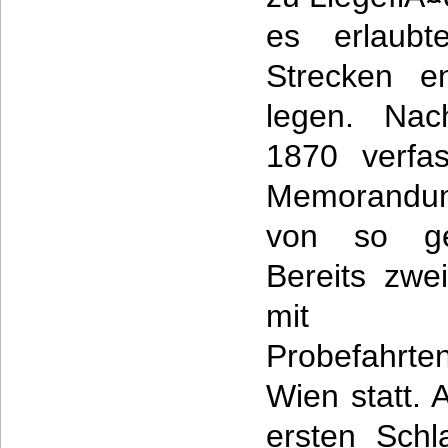
es erlaubt
Strecken e
legen. Nac
1870 verfa
Memorandu
von so ge
Bereits zwe
mit Ver
Probefahrte
Wien statt. 
ersten Sch