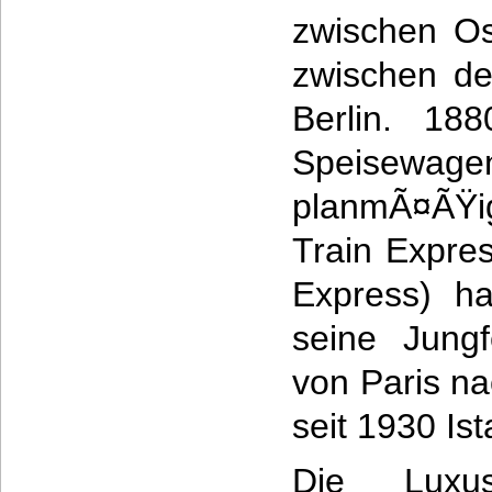
zwischen O
zwischen de
Berlin. 18
Speisewage
planmÃ¤ÃŸ
Train Expre
Express) h
seine Jungf
von Paris na
seit 1930 Is
Die Luxu