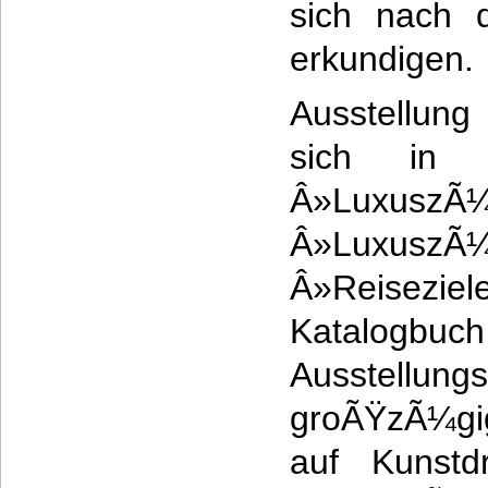
sich nach d
erkundigen.
Ausstellung
sich in 
Â»Luxusz
Â»LuxuszÃ
Â»Reisezie
Katalogbuc
Ausstellung
groÃŸzÃ¼gig
auf Kunstd