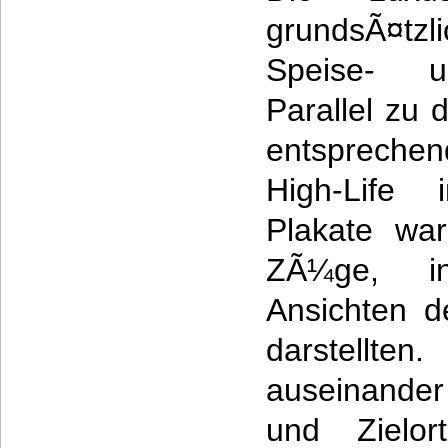
grundsÃ¤tzli
Speise- 
Parallel zu
entspreche
High-Life 
Plakate wa
ZÃ¼ge, i
Ansichten de
darstellte
auseinander
und Zielor