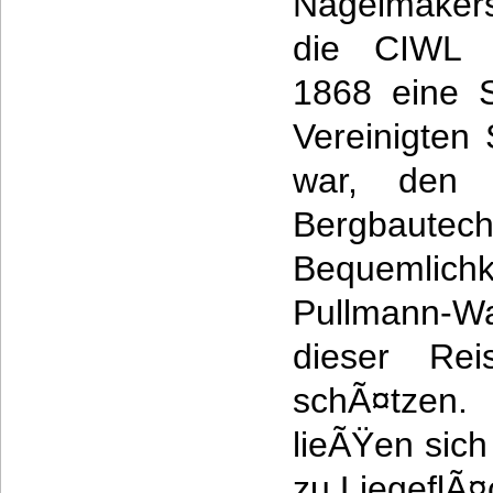
Nagelmaker
die CIWL g
1868 eine S
Vereinigten 
war, den 
Bergbautech
Bequemlich
Pullmann-W
dieser Re
schÃ¤tzen.
lieÃŸen sich
zu LiegeflÃ