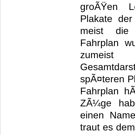
groÃŸen Le
Plakate der
meist die 
Fahrplan w
zumeist
Gesamtdarst
spÃ¤teren P
Fahrplan hÃ
ZÃ¼ge habe
einen Name
traut es dem