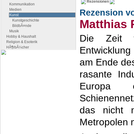
Rezensionen
Kommunikation
Medien
Rezension v
Kunst
Matthias 
Kunstgeschichte
BildbÃ¤nde
Musik
Die Zeit
Hobby & Haushalt
Religion & Esoterik
Entwicklun
HÃ¶rbÃ¼cher
am Ende des
Google Anzeigen
Anzeigen
rasante Indu
Europa e
Schienenne
das nicht n
Metropolen 