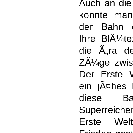
Auch an di
konnte man
der Bahn g
Ihre BlÃ¼te
die Ã„ra d
ZÃ¼ge zwis
Der Erste W
ein jÃ¤hes
diese B
Superreiche
Erste Welt