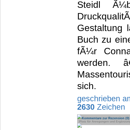
Steidl Ã¼b
Druckqualit
Gestaltung 
Buch zu ein
fÃ¼r Conna
werden. 
Massentour
sich.
geschrieben a
2630
Zeichen
Kommentare zur Rezension (0)
Platz für Anregungen und Ergänzun