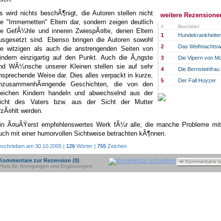
s wird nichts beschÃ¶nigt, die Autoren stellen nicht
weitere Rezensionen
ie "Immernetten" Eltern dar, sondern zeigen deutlich
#
Buchtitel
ie GefÃ¼hle und inneren ZwiespÃ¤lte, denen Eltern
1
Hundekrankheiten
usgesetzt sind. Ebenso bringen die Autoren sowohl
2
Das Weihnachtsw
ie witzigen als auch die anstrengenden Seiten von
indern einzigartig auf den Punkt. Auch die Ã„ngste
3
Die Vipern von M
nd WÃ¼nsche unserer Kleinen stellen sie auf sehr
4
Die Bernsteinfrau
nsprechende Weise dar. Dies alles verpackt in kurze,
5
Der Fall Hoyzer
nzusammenhÃ¤ngende Geschichten, die von den
leichen Kindern handeln und abwechselnd aus der
icht des Vaters bzw. aus der Sicht der Mutter
rzÃ¤hlt werden.
in Ã¤uÃŸerst empfehlenswertes Werk fÃ¼r alle, die manche Probleme mit
uch mit einer humorvollen Sichtweise betrachten kÃ¶nnen.
eschrieben am 30.10.2005 |
126
Wörter |
755
Zeichen
Kommentare zur Rezension (0)
Platz für Anregungen und Ergänzungen