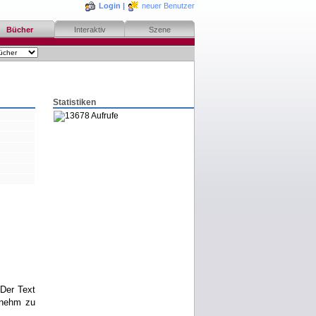
Login
|
neuer Benutzer
Bücher
Interaktiv
Szene
Statistiken
13678 Aufrufe
bestellen
merken
rezensieren
Der Text
enehm zu