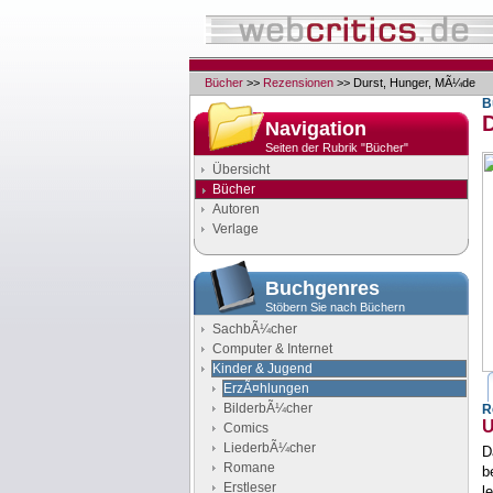
Bücher
>>
Rezensionen
>> Durst, Hunger, MÃ¼de
B
Navigation
Seiten der Rubrik "Bücher"
Übersicht
Bücher
Autoren
Verlage
Buchgenres
Stöbern Sie nach Büchern
SachbÃ¼cher
Computer & Internet
Kinder & Jugend
ErzÃ¤hlungen
BilderbÃ¼cher
R
U
Comics
LiederbÃ¼cher
D
Romane
b
Erstleser
l