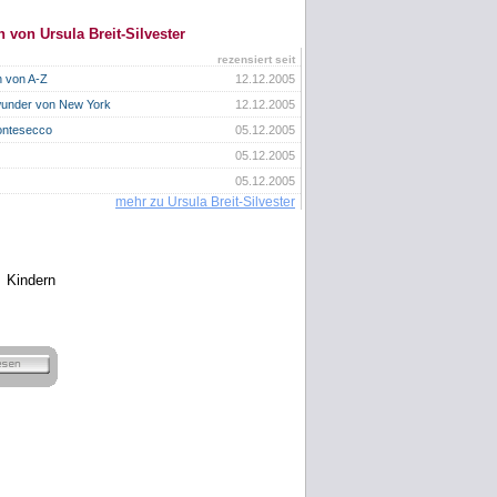
 von Ursula Breit-Silvester
rezensiert seit
 von A-Z
12.12.2005
under von New York
12.12.2005
ontesecco
05.12.2005
05.12.2005
05.12.2005
mehr zu Ursula Breit-Silvester
 Kindern