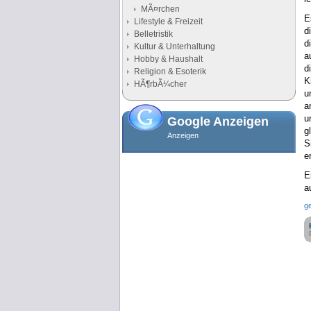
MÃ¤rchen
E
Lifestyle & Freizeit
d
Belletristik
d
Kultur & Unterhaltung
a
Hobby & Haushalt
d
Religion & Esoterik
K
HÃ¶rbÃ¼cher
u
a
u
Google Anzeigen
g
Anzeigen
S
e
E
a
g