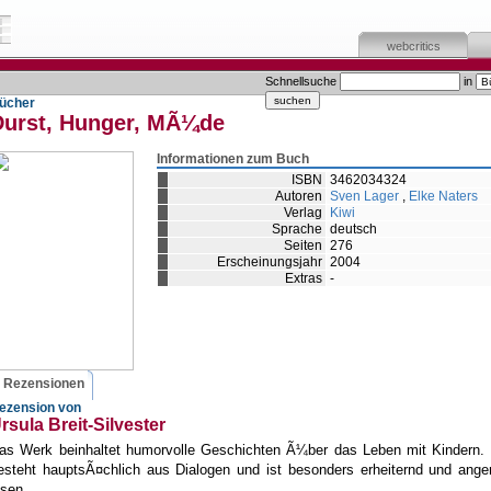
webcritics
Schnellsuche
in
ücher
Durst, Hunger, MÃ¼de
Informationen zum Buch
ISBN
3462034324
Autoren
Sven Lager
,
Elke Naters
Verlag
Kiwi
Sprache
deutsch
Seiten
276
Erscheinungsjahr
2004
Extras
-
Rezensionen
ezension von
rsula Breit-Silvester
as Werk beinhaltet humorvolle Geschichten Ã¼ber das Leben mit Kindern. 
esteht hauptsÃ¤chlich aus Dialogen und ist besonders erheiternd und ang
esen.