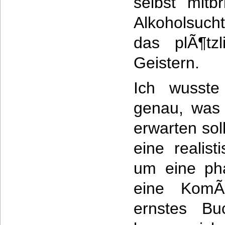
selbst mitb
Alkoholsucht
das plÃ¶tz
Geistern.
Ich wusste
genau, was
erwarten sol
eine realis
um eine pha
eine KomÃ
ernstes Bu