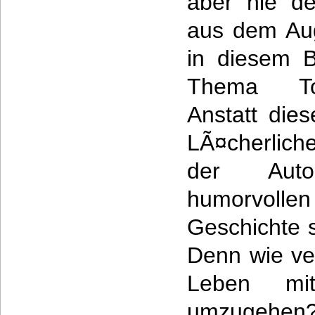
aber nie de
aus dem Au
in diesem 
Thema Tod
Anstatt die
LÃ¤cherlich
der Aut
humorvolle
Geschichte 
Denn wie ve
Leben mi
umzugehen?