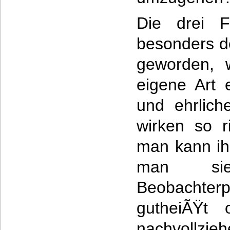
Die drei F
besonders d
geworden, w
eigene Art 
und ehrlic
wirken so r
man kann i
man si
Beobacht
gutheiÃŸt 
nachvollzieh