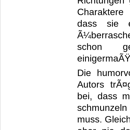
Richtungen 
Charaktere 
dass sie 
Ã¼berrasc
schon g
einigermaÃŸ
Die humorvo
Autors trÃ¤
bei, dass 
schmunzeln 
muss. Gleichz