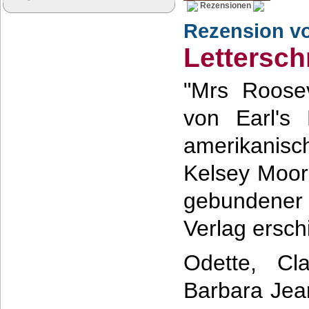
Rezensionen
Rezension v
Google Anzeigen
Lettersc
Anzeigen
"Mrs Roose
von Earl's
amerikani
Kelsey Moor
gebundene
Verlag ersch
Odette, Cl
Barbara Jea