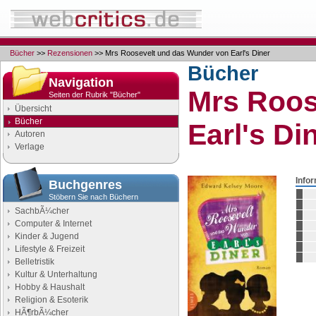
Bücher
>>
Rezensionen
>> Mrs Roosevelt und das Wunder von Earl's Diner
Bücher
Navigation
Mrs Roos
Seiten der Rubrik "Bücher"
Übersicht
Bücher
Earl's Di
Autoren
Verlage
Info
Buchgenres
Stöbern Sie nach Büchern
SachbÃ¼cher
Computer & Internet
Kinder & Jugend
Lifestyle & Freizeit
Belletristik
Kultur & Unterhaltung
Hobby & Haushalt
Religion & Esoterik
HÃ¶rbÃ¼cher