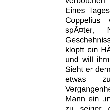
verbotenen 
Eines Tages
Coppelius 
spÃ¤ter, 
Geschehniss
klopft ein 
und will ih
Sieht er dem
etwas z
Vergangenh
Mann ein un
zu seiner 