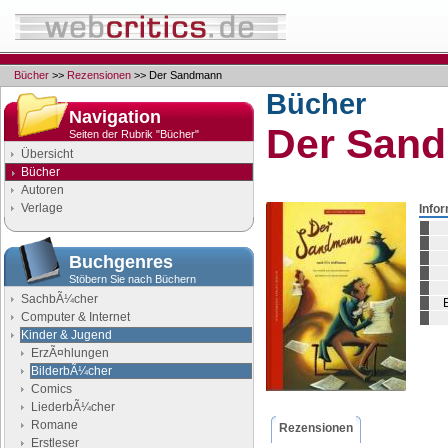
Bücher
>>
Rezensionen
>> Der Sandmann
Bücher
Navigation
Der San
Seiten der Rubrik "Bücher"
Übersicht
Bücher
Autoren
Verlage
Info
Buchgenres
Stöbern Sie nach Büchern
SachbÃ¼cher
Computer & Internet
Kinder & Jugend
ErzÃ¤hlungen
BilderbÃ¼cher
Comics
LiederbÃ¼cher
Romane
Rezensionen
Erstleser