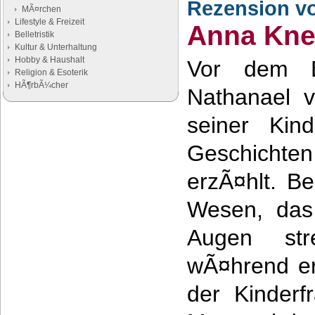
Rezension v
MÃ¤rchen
Lifestyle & Freizeit
Anna Kne
Belletristik
Kultur & Unterhaltung
Hobby & Haushalt
Vor dem E
Religion & Esoterik
HÃ¶rbÃ¼cher
Nathanael v
seiner Kin
Google Anzeigen
Anzeigen
Geschich
erzÃ¤hlt. Be
Wesen, das
Augen str
wÃ¤hrend er
der Kinder