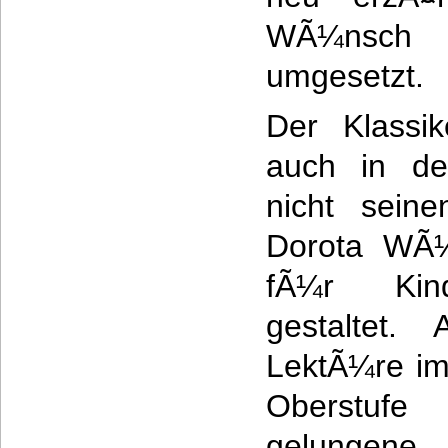
WÃ¼nsch 
umgesetzt.
Der Klassik
auch in d
nicht sein
Dorota WÃ¼
fÃ¼r Kind
gestaltet.
LektÃ¼re im
Oberstufe 
gelungene