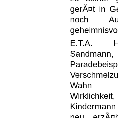
gerÃ¤t in G
noch A
geheimnisvol
E.T.A. Ho
Sandman
Paradebeis
Verschmel
Wahn
Wirklichk
Kindermann 
neu erzÃ¤