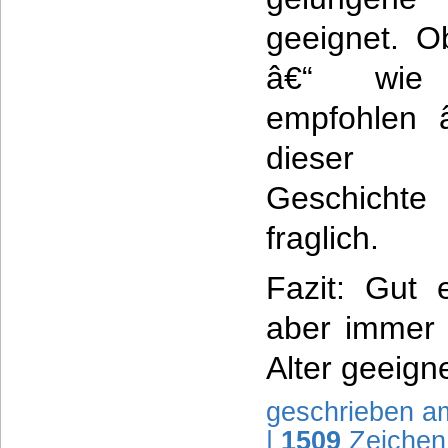
geeignet. O
â€“ wie 
empfohlen 
dieser tr
Geschichte
fraglich.
Fazit: Gut er
aber immer 
Alter geeigne
geschrieben a
|
1509
Zeichen