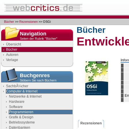
Bücher
>>
Rezensionen
>> OSGi
Bücher
Navigation
Entwickl
Seiten der Rubrik "Bücher"
Übersicht
Bücher
Autoren
Verlage
Info
Buchgenres
Stöbern Sie nach Büchern
SachbÃ¼cher
Computer & Internet
Er
Netzwerke & Internet
Hardware
Software
Programmieren
Grafik & Design
Betriebssysteme
Rezensionen
Datenbanken