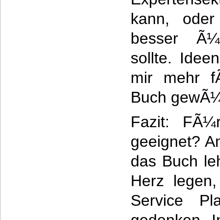
kann, oder
besser Ã¼
sollte. Idee
mir mehr f
Buch gewÃ¼
Fazit: FÃ¼
geeignet? A
das Buch le
Herz legen
Service Pla