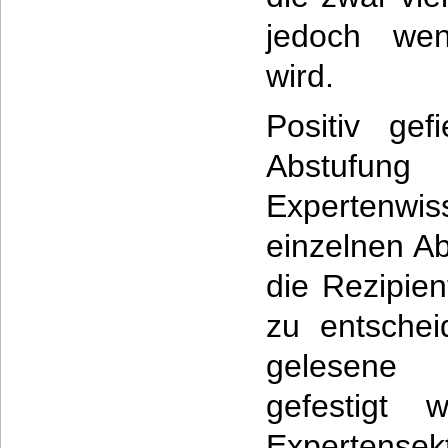
jedoch wen
wird.
Positiv gef
Abstufun
Expertenwi
einzelnen Ab
die Rezipien
zu entschei
gelesene 
gefestigt
Expertensek