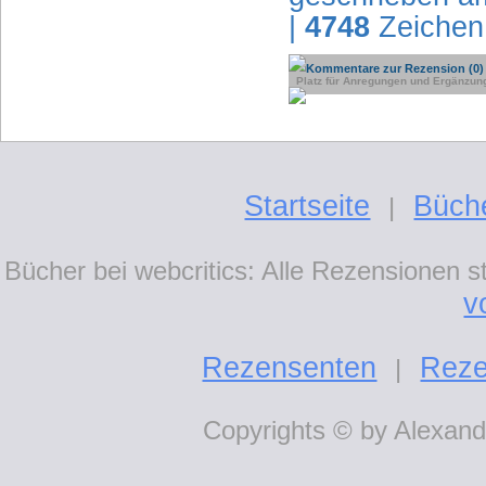
|
4748
Zeichen
Kommentare zur Rezension (0)
Platz für Anregungen und Ergänzun
Startseite
Büch
|
Bücher bei webcritics: Alle Rezensionen 
v
Rezensenten
Reze
|
Copyrights © by Alexande