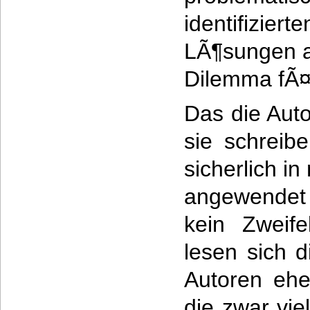
identifizi
LÃ¶sungen a
Dilemma fÃ
Das die Aut
sie schreib
sicherlich i
angewende
kein Zweif
lesen sich 
Autoren ehe
die zwar vie