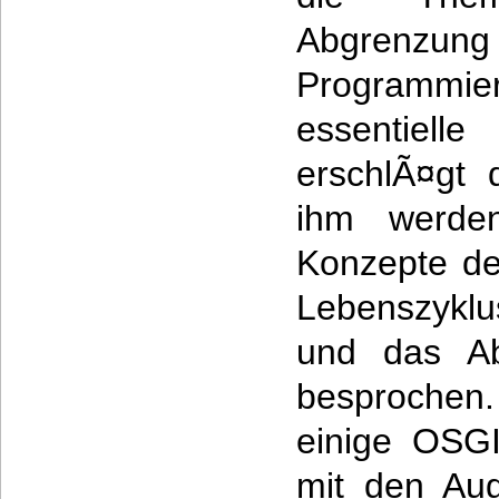
Abgre
Programmie
essentiel
erschlÃ¤gt 
ihm werden
Konzepte de
Lebenszykl
und das Ab
besprochen.
einige OSGI
mit den Aug