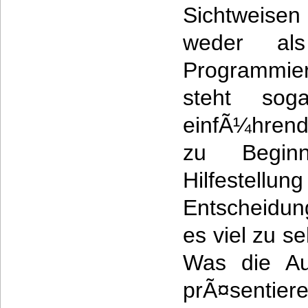
Sichtweisen 
weder al
Programmier
steht sog
einfÃ¼hrend
zu Begin
Hilfestellun
Entscheidun
es viel zu s
Was die Au
prÃ¤sentier