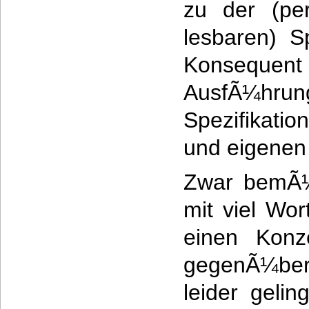
zu der (pe
lesbaren) S
Konsequ
AusfÃ¼
Spezifikatio
und eigenen 
Zwar bemÃ¼
mit viel Wo
einen Konz
gegenÃ¼ber
leider gelin