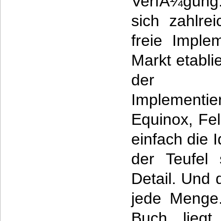
VerfÃ¼gung
sich zahlre
freie Imple
Markt etabli
der O
Implementie
Equinox, Fel
einfach die 
der Teufel 
Detail. Und 
jede Menge.
Buch liegt