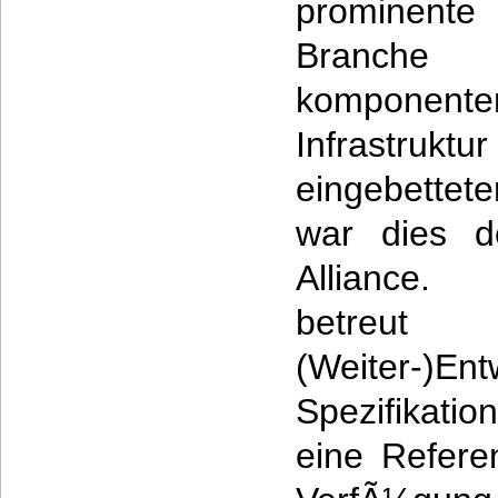
prominente
Branc
komponenten
Infrastruk
eingebettete
war dies d
Alliance.
betreut
(Weiter-
Spezifikati
eine Refere