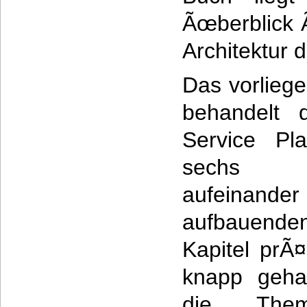
Ãœberblick 
Architektur 
Das vorlieg
behandelt 
Service Pla
sechs te
aufeinander
aufbauende
Kapitel prÃ¤
knapp geha
die Them