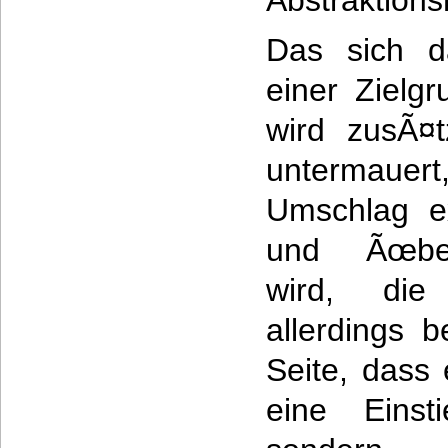
Abstraktions
Das sich d
einer Zielg
wird zusÃ¤t
untermauer
Umschlag ex
und Ãœberb
wird, die
allerdings b
Seite, dass
eine Einsti