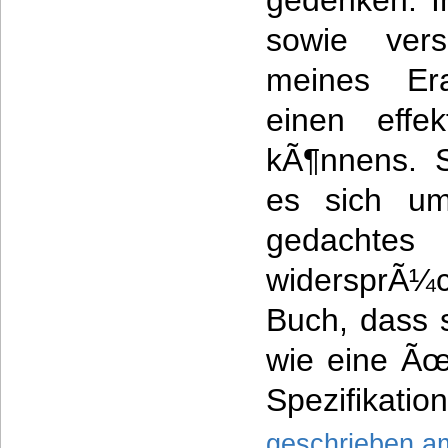
gedenken. In
sowie vers
meines Er
einen effe
kÃ¶nnens. S
es sich um
gedacht
widersprÃ¼
Buch, dass 
wie eine Ãœ
Spezifikation 
geschrieben a