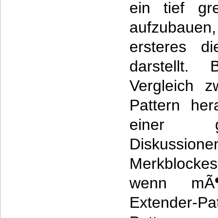
ein tief gr
aufzubaue
ersteres d
darstellt. 
Vergleich z
Pattern he
einer geg
Diskussione
Merkblock
wenn mÃ¶
Extender-Pa