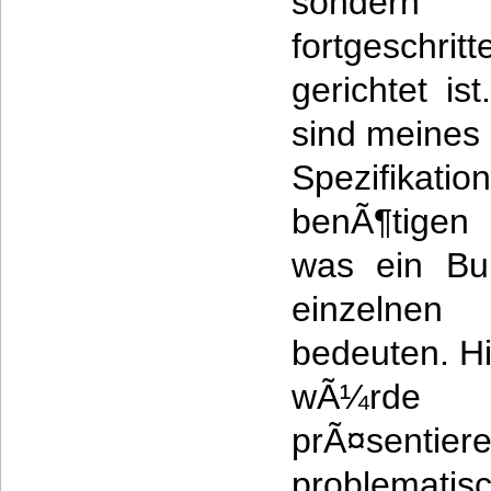
sonder
fortgeschr
gerichtet is
sind meines 
Spezifika
benÃ¶tigen 
was ein Bu
einzelne
bedeuten. Hi
wÃ¼rde 
prÃ¤sentier
problemat