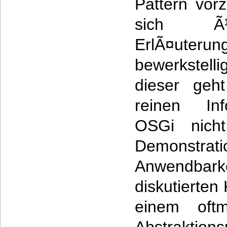
Pattern vorz
sich Ã¼
ErlÃ¤uterun
bewerkstelli
dieser geh
reinen Inf
OSGi nicht
Demonstrat
Anwendbar
diskutierten
einem oft