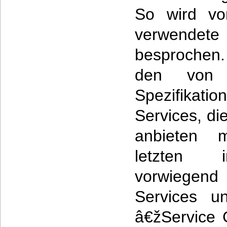
So wird vo
verwendet
besprochen.
den von
Spezifikatio
Services, di
anbieten 
letzten in
vorwiegen
Services u
â€žService