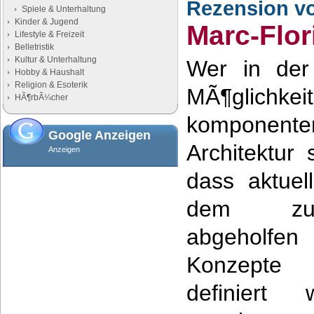
Rezension v
Spiele & Unterhaltung
Kinder & Jugend
Marc-Flo
Lifestyle & Freizeit
Belletristik
Kultur & Unterhaltung
Wer in der 
Hobby & Haushalt
Religion & Esoterik
MÃ¶glich
HÃ¶rbÃ¼cher
komponente
Google Anzeigen
Architektur 
Anzeigen
dass aktuel
dem zumi
abgeholf
Konzepte
definiert