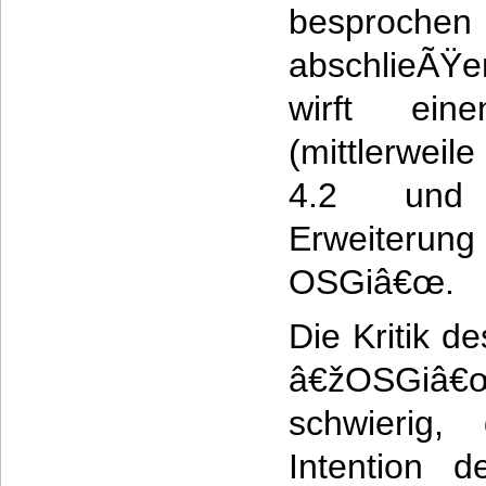
besproc
abschlieÃŸ
wirft ei
(mittlerweil
4.2 und 
Erweiteru
OSGiâ€œ.
Die Kritik d
â€žOSGiâ
schwierig
Intention 