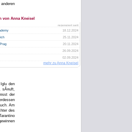
 anderen
n von Anna Kneisel
rezensiert seit
cademy
18.12.2024
ich
25.11.2024
 Prag
20.11.2024
26.09.2024
02.09.2024
mehr zu Anna Kneisel
Iglu den
, sÃ¤uft,
¤sst der
terdessen
auch. Am
chter des
arantino
bgewinnen