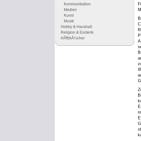
F
Kommunikation
M
Medien
Kunst
B
Musik
C
Hobby & Haushalt
R
Religion & Esoterik
P
HÃ¶rbÃ¼cher
A
s
B
Google Anzeigen
a
Anzeigen
z
I
a
G
Z
B
k
E
m
E
G
s
k