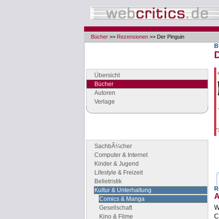
Bücher
>>
Rezensionen
>> Der Pinguin
B
Navigation
Seiten der Rubrik "Bücher"
Übersicht
Bücher
Autoren
Verlage
Buchgenres
Stöbern Sie nach Büchern
SachbÃ¼cher
Computer & Internet
Kinder & Jugend
Lifestyle & Freizeit
Belletristik
R
Kultur & Unterhaltung
A
Comics & Manga
W
Gesellschaft
C
Kino & Filme