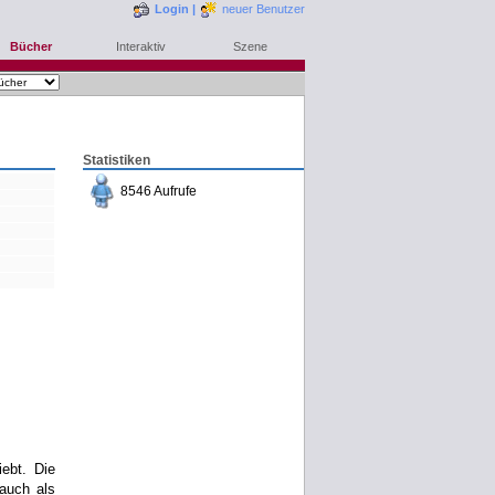
Login
|
neuer Benutzer
Bücher
Interaktiv
Szene
Statistiken
8546 Aufrufe
bestellen
merken
rezensieren
ebt. Die
auch als