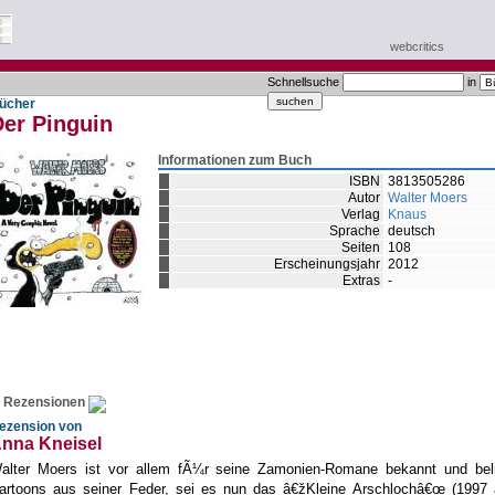
webcritics
Schnellsuche
in
ücher
Der Pinguin
Informationen zum Buch
ISBN
3813505286
Autor
Walter Moers
Verlag
Knaus
Sprache
deutsch
Seiten
108
Erscheinungsjahr
2012
Extras
-
Rezensionen
ezension von
nna Kneisel
alter Moers ist vor allem fÃ¼r seine Zamonien-Romane bekannt und beli
artoons aus seiner Feder, sei es nun das â€žKleine Arschlochâ€œ (1997 