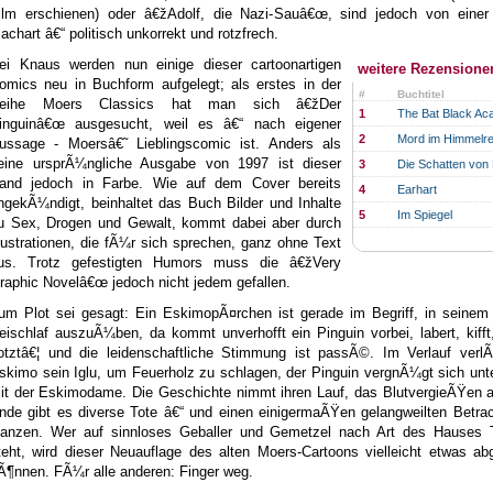
ilm erschienen) oder â€žAdolf, die Nazi-Sauâ€œ, sind jedoch von einer
achart â€“ politisch unkorrekt und rotzfrech.
ei Knaus werden nun einige dieser cartoonartigen
weitere Rezensione
omics neu in Buchform aufgelegt; als erstes in der
#
Buchtitel
eihe Moers Classics hat man sich â€žDer
1
The Bat Black A
inguinâ€œ ausgesucht, weil es â€“ nach eigener
2
Mord im Himmelre
ussage - Moersâ€˜ Lieblingscomic ist. Anders als
eine ursprÃ¼ngliche Ausgabe von 1997 ist dieser
3
Die Schatten von
and jedoch in Farbe. Wie auf dem Cover bereits
4
Earhart
ngekÃ¼ndigt, beinhaltet das Buch Bilder und Inhalte
5
Im Spiegel
u Sex, Drogen und Gewalt, kommt dabei aber durch
llustrationen, die fÃ¼r sich sprechen, ganz ohne Text
us. Trotz gefestigten Humors muss die â€žVery
raphic Novelâ€œ jedoch nicht jedem gefallen.
um Plot sei gesagt: Ein EskimopÃ¤rchen ist gerade im Begriff, in seinem 
eischlaf auszuÃ¼ben, da kommt unverhofft ein Pinguin vorbei, labert, kifft
otztâ€¦ und die leidenschaftliche Stimmung ist passÃ©. Im Verlauf verlÃ
skimo sein Iglu, um Feuerholz zu schlagen, der Pinguin vergnÃ¼gt sich un
it der Eskimodame. Die Geschichte nimmt ihren Lauf, das BlutvergieÃŸen 
nde gibt es diverse Tote â€“ und einen einigermaÃŸen gelangweilten Betra
anzen. Wer auf sinnloses Geballer und Gemetzel nach Art des Hauses T
teht, wird dieser Neuauflage des alten Moers-Cartoons vielleicht etwas a
Ã¶nnen. FÃ¼r alle anderen: Finger weg.