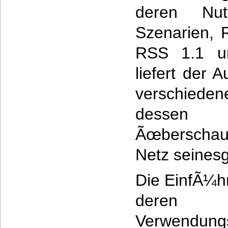
deren Nu
Szenarien, 
RSS 1.1 un
liefert der 
verschiede
dessen K
Ãœberschaub
Netz seinesg
Die EinfÃ¼h
deren
Verwendungs