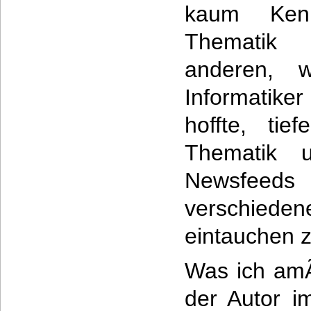
kaum Ken
Thematik
anderen, w
Informatik
hoffte, tie
Thematik u
Newsfe
verschi
eintauchen 
Was ich amÃ
der Autor i