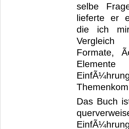
selbe Frage
lieferte er
die ich mir
Vergleich
Formate, Ã
Elemente 
EinfÃ¼
Themenkomp
Das Buch is
querverweis
EinfÃ¼hrung