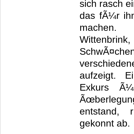
sich rasch 
das fÃ¼r ih
machen. 
Wittenbrin
SchwÃ¤che
verschiede
aufzeigt. E
Exkurs Ã
Ãœberlegun
entstand, 
gekonnt ab.