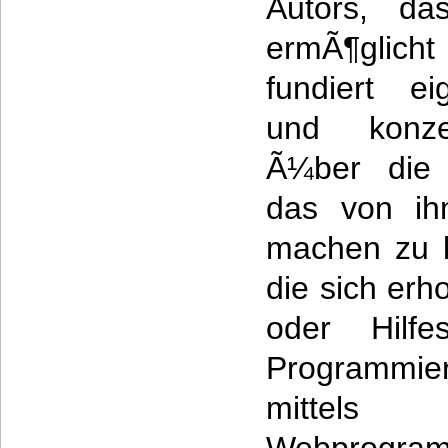
Autors, da
ermÃ¶glich
fundiert e
und konze
Ã¼ber die 
das von ihm
machen zu 
die sich erh
oder Hilfe
Programmie
mittel