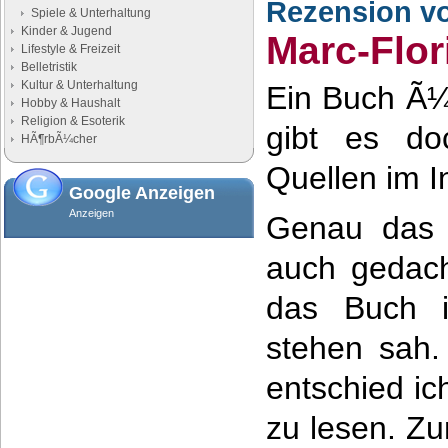
Rezension v
Spiele & Unterhaltung
Kinder & Jugend
Marc-Flo
Lifestyle & Freizeit
Belletristik
Kultur & Unterhaltung
Ein Buch Ã
Hobby & Haushalt
Religion & Esoterik
gibt es do
HÃ¶rbÃ¼cher
Quellen im I
Google Anzeigen
Anzeigen
Genau das 
auch gedach
das Buch 
stehen sah
entschied ic
zu lesen. Zu