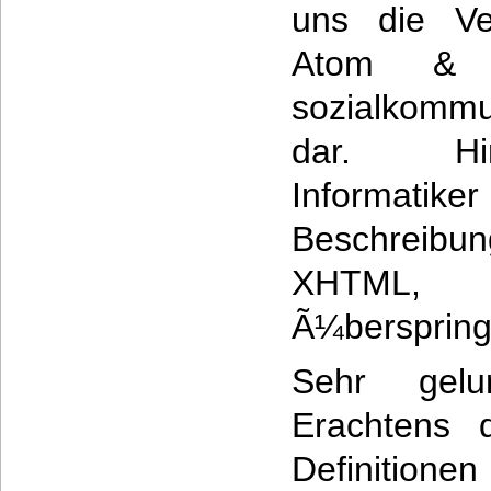
uns die V
Atom & 
sozialkomm
dar. Hi
Informatike
Beschrei
XHTML,
Ã¼berspring
Sehr gel
Erachtens d
Definitione