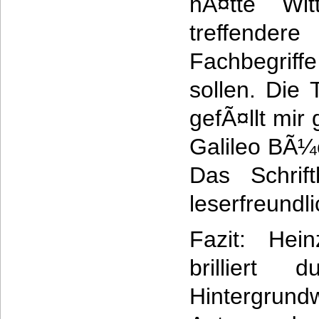
hÃ¤tte Wit
treffendere
Fachbegri
sollen. Die
gefÃ¤llt mir
Galileo BÃ¼c
Das Schrift
leserfreundli
Fazit: Hei
brilliert
Hintergrun