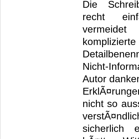
Die Schreib
recht ein
vermeide
komplizi
Detailbene
Nicht-Infor
Autor danke
ErklÃ¤runge
nicht so aus
verstÃ¤ndli
sicherlich 