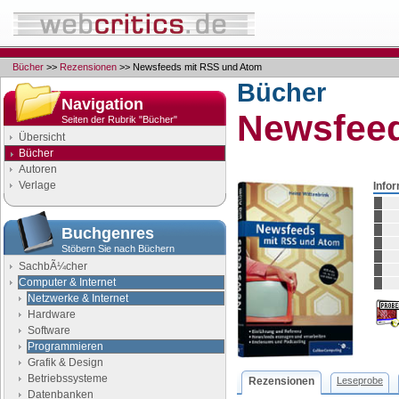
Bücher
>>
Rezensionen
>> Newsfeeds mit RSS und Atom
Bücher
Navigation
Newsfeed
Seiten der Rubrik "Bücher"
Übersicht
Bücher
Autoren
Verlage
Info
Buchgenres
Stöbern Sie nach Büchern
SachbÃ¼cher
Computer & Internet
Netzwerke & Internet
Hardware
Software
Programmieren
Grafik & Design
Betriebssysteme
Rezensionen
Leseprobe
Datenbanken