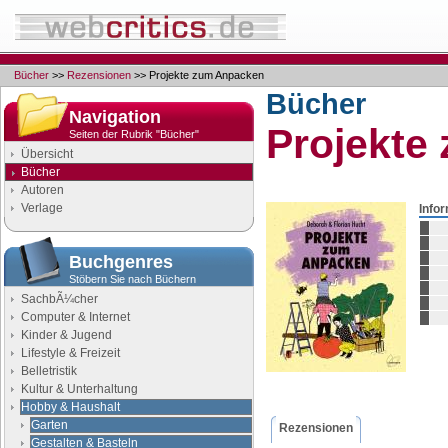
Bücher
>>
Rezensionen
>> Projekte zum Anpacken
Bücher
Navigation
Projekte
Seiten der Rubrik "Bücher"
Übersicht
Bücher
Autoren
Verlage
Info
Buchgenres
Stöbern Sie nach Büchern
SachbÃ¼cher
Computer & Internet
Kinder & Jugend
Lifestyle & Freizeit
Belletristik
Kultur & Unterhaltung
Hobby & Haushalt
Garten
Rezensionen
Gestalten & Basteln