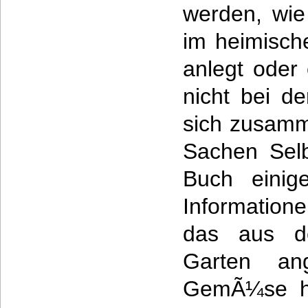
werden, wie
im heimisch
anlegt oder 
nicht bei d
sich zusamm
Sachen Selb
Buch einig
Information
das aus d
Garten an
GemÃ¼se ha