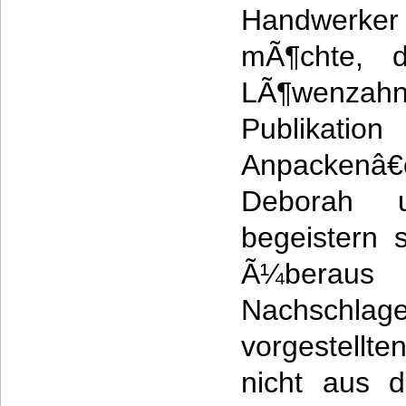
Handwerk
mÃ¶chte, 
LÃ¶wenzahn
Publikati
Anpackenâ€
Deborah 
begeistern 
Ã¼berau
Nachschlage
vorgestellt
nicht aus d