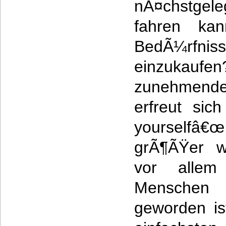
nÃ¤chstg
fahren ka
BedÃ¼rfni
einzuka
zunehmende
erfreut sic
yourself
grÃ¶ÃŸer we
vor allem
Menschen 
geworden is