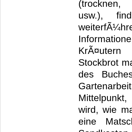
(trocknen, 
usw.), fi
weiterfÃ¼h
Informatio
KrÃ¤utern
Stockbrot ma
des Buches
Gartenarb
Mittelpunkt,
wird, wie m
eine Mats