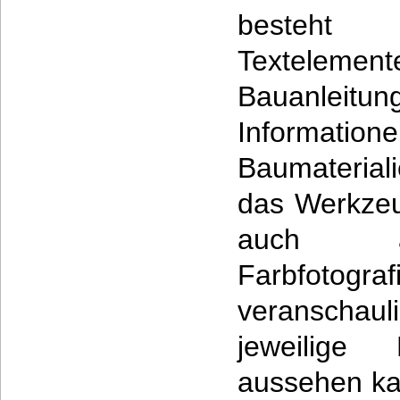
besteht
Textelem
Bauanleitu
Informatio
Baumaterial
das Werkzeu
auch au
Farbfot
veranschaul
jeweilig
aussehen ka