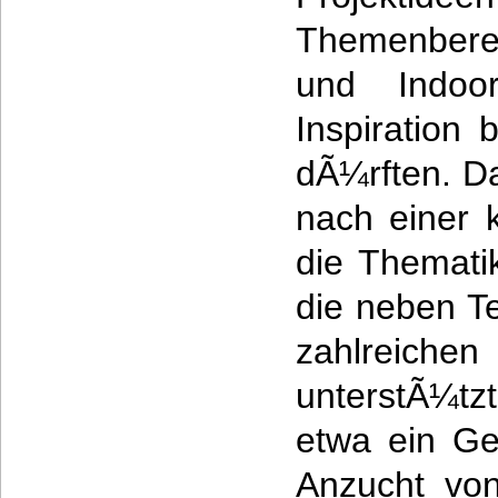
Themenbere
und Indoor
Inspiration
dÃ¼rften. Da
nach einer 
die Themati
die neben T
zahlreich
unterstÃ¼t
etwa ein G
Anzucht vo