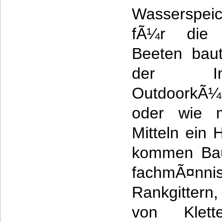
Wasserspeic
fÃ¼r die
Beeten bau
der Ins
OutdoorkÃ¼
oder wie m
Mitteln ein 
kommen Bau
fachmÃ¤nni
Rankgittern
von Klette