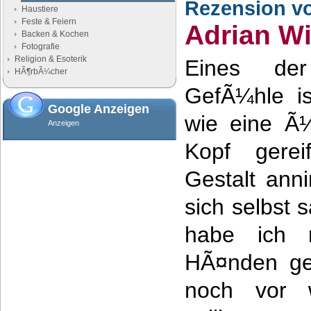
Rezension v
Haustiere
Feste & Feiern
Adrian Wi
Backen & Kochen
Fotografie
Religion & Esoterik
Eines de
HÃ¶rbÃ¼cher
GefÃ¼hle is
Google Anzeigen
wie eine Ã¼
Anzeigen
Kopf gerei
Gestalt an
sich selbst
habe ich 
HÃ¤nden ge
noch vor w