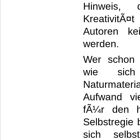
Hinweis,
KreativitÃ
Autoren ke
werden.
Wer schon 
wie sich
Naturmater
Aufwand vi
fÃ¼r den h
Selbstregie
sich selb