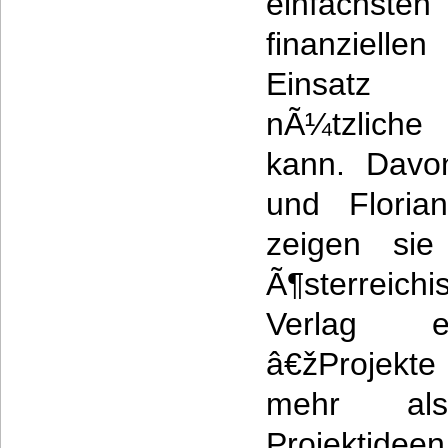
einfachsten
finanziell
Einsatz 
nÃ¼tzliche 
kann. Davo
und Floria
zeigen si
Ã¶sterreic
Verlag e
â€žProjek
mehr al
Projekt