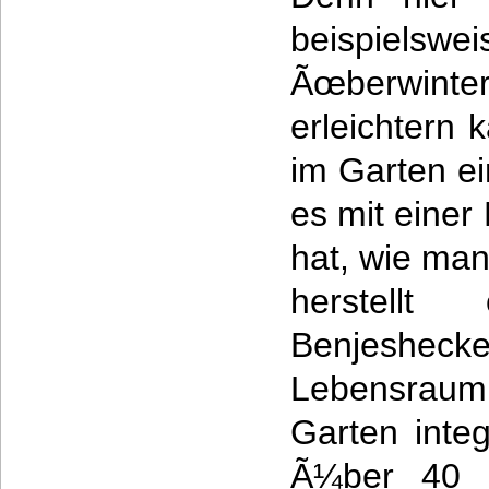
beispielsw
Ãœberwinte
erleichtern
im Garten ei
es mit einer
hat, wie ma
herstell
Benjesh
Lebensra
Garten integ
Ã¼ber 40 vo