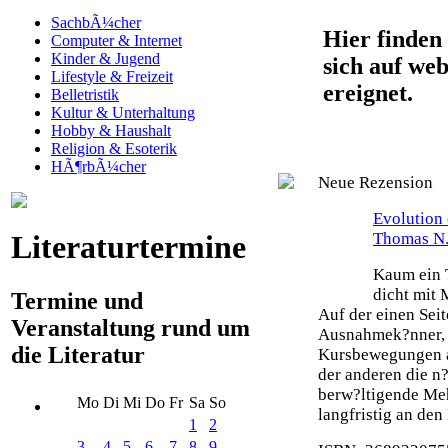
SachbÃ¼cher
Hier finden 
Computer & Internet
Kinder & Jugend
sich auf web
Lifestyle & Freizeit
ereignet.
Belletristik
Kultur & Unterhaltung
Hobby & Haushalt
Religion & Esoterik
HÃ¶rbÃ¼cher
Neue Rezension
Evolution 
Thomas N.
Literaturtermine
Kaum ein T
dicht mit 
Termine und
Auf der einen Seit
Veranstaltung rund um
Ausnahmek?nner, 
die Literatur
Kursbewegungen an
der anderen die n?
berw?ltigende Meh
Mo
Di
Mi
Do
Fr
Sa
So
langfristig an den 
1
2
3
4
5
6
7
8
9