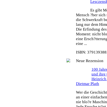
Lesczens
Es gibt M
Mensch ?ber sich 
die Schwerkraft b
lang nur dem Himm
Die Erfindung des 
Moment: nicht blo
eine Ersch?tterun
eine ...
ISBN: 379139388X
Neue Rezension
100 Jahr
und ihre
Heinrich
Dietmar Plath
Wer die Geschicht
an einer einfache
nie blo?e Maschin
Jede Epoche tr?gt