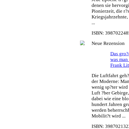
denen sie hervorg
Pionierzeit, die r
Kriegsjahrzehnte,
...
ISBN: 3987022485
Neue Rezension
Das gro?e
was man 
Frank Li
Die Luftfahrt geh
der Moderne: Man 
wenig sp?ter wird
Luft ?ber Gebirge
dabei wie eine blo
hundert Jahren gr
werden beherrsch
Mobilit?t wird ...
ISBN: 3987021322