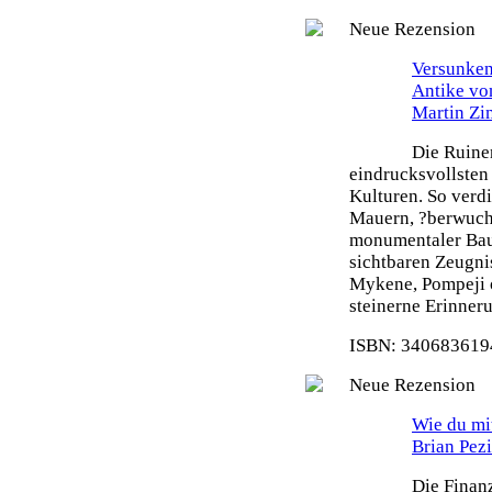
Neue Rezension
Versunken
Antike vo
Martin Z
Die Ruine
eindrucksvollsten
Kulturen. So verdi
Mauern, ?berwuch
monumentaler Bau
sichtbaren Zeugni
Mykene, Pompeji o
steinerne Erinneru
ISBN: 3406836194
Neue Rezension
Wie du mit
Brian Pez
Die Finanz