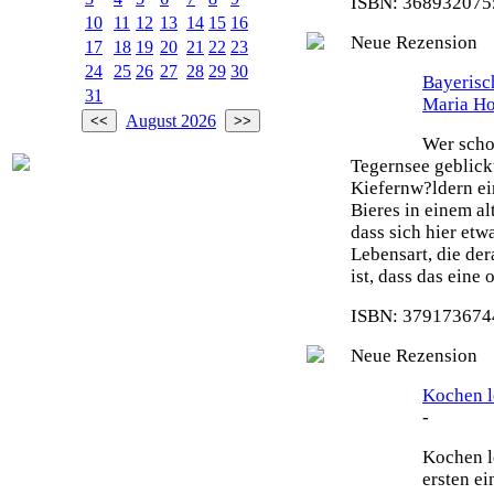
ISBN: 3689320755
10
11
12
13
14
15
16
Neue Rezension
17
18
19
20
21
22
23
24
25
26
27
28
29
30
Bayeris
31
Maria H
August 2026
Wer scho
Tegernsee geblick
Kiefernw?ldern ei
Bieres in einem al
dass sich hier etw
Lebensart, die de
ist, dass das eine
ISBN: 3791736744
Neue Rezension
Kochen le
-
Kochen le
ersten e