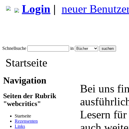
Login
|
neuer Benutze
Schnellsuche
in
Startseite
Navigation
Bei uns fi
Seiten der Rubrik
ausführlic
"webcritics"
Lesern für
Startseite
Rezensenten
auch weite
Links