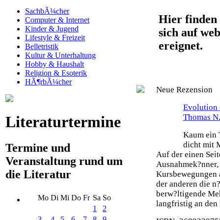
SachbÃ¼cher
Hier finden 
Computer & Internet
Kinder & Jugend
sich auf web
Lifestyle & Freizeit
ereignet.
Belletristik
Kultur & Unterhaltung
Hobby & Haushalt
Religion & Esoterik
HÃ¶rbÃ¼cher
Neue Rezension
Evolution 
Thomas N.
Literaturtermine
Kaum ein T
dicht mit 
Termine und
Auf der einen Seit
Veranstaltung rund um
Ausnahmek?nner, 
die Literatur
Kursbewegungen an
der anderen die n?
berw?ltigende Meh
Mo
Di
Mi
Do
Fr
Sa
So
langfristig an den 
1
2
3
4
5
6
7
8
9