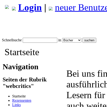
Login
|
neuer Benutz
Schnellsuche
in
Startseite
Navigation
Bei uns fi
Seiten der Rubrik
ausführlic
"webcritics"
Lesern für
Startseite
Rezensenten
auch weite
Links