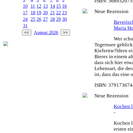
ISBN: 3689320755
10
11
12
13
14
15
16
Neue Rezension
17
18
19
20
21
22
23
24
25
26
27
28
29
30
Bayeris
31
Maria H
August 2026
Wer scho
Tegernsee geblick
Kiefernw?ldern ei
Bieres in einem al
dass sich hier etw
Lebensart, die de
ist, dass das eine
ISBN: 3791736744
Neue Rezension
Kochen le
-
Kochen le
ersten e