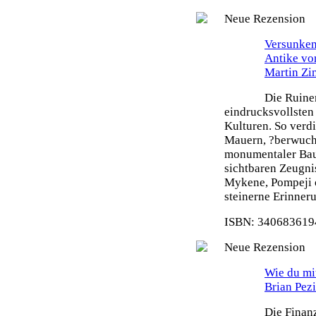
Neue Rezension
Versunken
Antike vo
Martin Z
Die Ruine
eindrucksvollsten
Kulturen. So verdi
Mauern, ?berwuch
monumentaler Bau
sichtbaren Zeugni
Mykene, Pompeji o
steinerne Erinneru
ISBN: 3406836194
Neue Rezension
Wie du mit
Brian Pez
Die Finanz