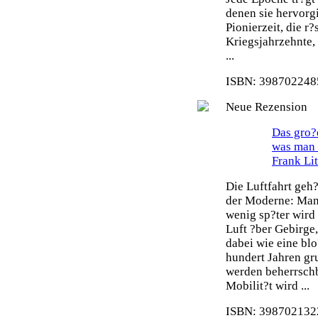
denen sie hervorg
Pionierzeit, die r
Kriegsjahrzehnte,
...
ISBN: 3987022485
Neue Rezension
Das gro?e
was man 
Frank Li
Die Luftfahrt geh
der Moderne: Man 
wenig sp?ter wird
Luft ?ber Gebirge
dabei wie eine blo
hundert Jahren gr
werden beherrsch
Mobilit?t wird ...
ISBN: 3987021322