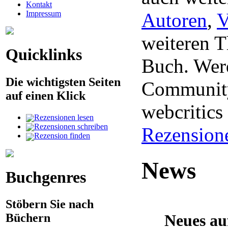
Kontakt
Impressum
Autoren
,
V
weiteren 
Quicklinks
Buch. Werd
Die wichtigsten Seiten
Community
auf einen Klick
webcritic
Rezensionen lesen
Rezensionen schreiben
Rezension
Rezension finden
News
Buchgenres
Stöbern Sie nach
Neues au
Büchern