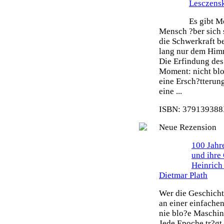
Lesczens
Es gibt M
Mensch ?ber sich 
die Schwerkraft b
lang nur dem Himm
Die Erfindung des 
Moment: nicht blo
eine Ersch?tterun
eine ...
ISBN: 379139388X
Neue Rezension
100 Jahr
und ihre
Heinrich
Dietmar Plath
Wer die Geschicht
an einer einfache
nie blo?e Maschin
Jede Epoche tr?gt