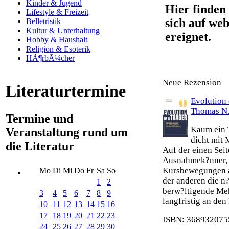
Kinder & Jugend
Hier finden 
Lifestyle & Freizeit
sich auf web
Belletristik
Kultur & Unterhaltung
ereignet.
Hobby & Haushalt
Religion & Esoterik
HÃ¶rbÃ¼cher
Neue Rezension
Literaturtermine
Evolution 
Thomas N.
Termine und
Kaum ein T
Veranstaltung rund um
dicht mit 
die Literatur
Auf der einen Seit
Ausnahmek?nner, 
Kursbewegungen an
Mo
Di
Mi
Do
Fr
Sa
So
der anderen die n?
1
2
berw?ltigende Meh
3
4
5
6
7
8
9
langfristig an den 
10
11
12
13
14
15
16
17
18
19
20
21
22
23
ISBN: 3689320755
24
25
26
27
28
29
30