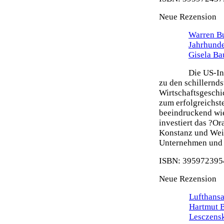
Neue Rezension
Warren Bu
Jahrhunde
Gisela Ba
Die US-In
zu den schillernd
Wirtschaftsgeschi
zum erfolgreichste
beeindruckend wie
investiert das ?O
Konstanz und Weit
Unternehmen und s
ISBN: 3959723954
Neue Rezension
Lufthansa
Hartmut 
Lesczens