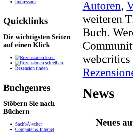
Impressum
Autoren
,
V
weiteren 
Quicklinks
Buch. Werd
Die wichtigsten Seiten
Community
auf einen Klick
webcritic
Rezensionen lesen
Rezensionen schreiben
Rezension finden
Rezension
Buchgenres
News
Stöbern Sie nach
Büchern
Neues au
SachbÃ¼cher
Computer & Internet