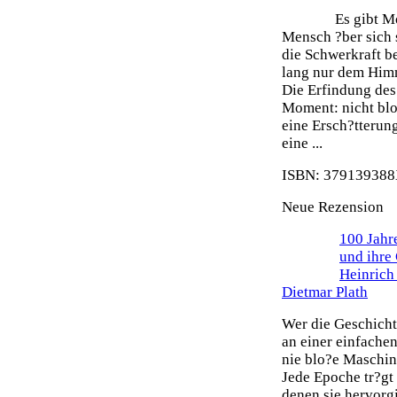
Es gibt M
Mensch ?ber sich 
die Schwerkraft b
lang nur dem Himm
Die Erfindung des 
Moment: nicht blo
eine Ersch?tterun
eine ...
ISBN: 379139388X
Neue Rezension
100 Jahr
und ihre
Heinrich
Dietmar Plath
Wer die Geschicht
an einer einfache
nie blo?e Maschin
Jede Epoche tr?gt
denen sie hervorg