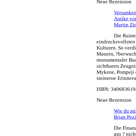
Neue Rezension
Versunken
Antike vo
Martin Z
Die Ruine
eindrucksvollsten
Kulturen. So verdi
Mauern, ?berwuch
monumentaler Bau
sichtbaren Zeugni
Mykene, Pompeji o
steinerne Erinneru
ISBN: 3406836194
Neue Rezension
Wie du mit
Brian Pez
Die Finanz
aus ? nich