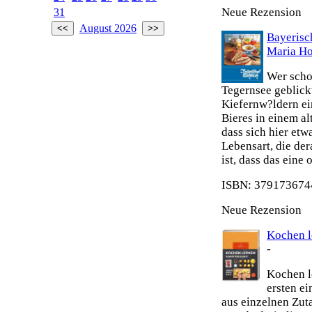
Neue Rezension
31
August 2026
Bayeris
Maria H
Wer scho
Tegernsee geblick
Kiefernw?ldern ei
Bieres in einem al
dass sich hier etw
Lebensart, die de
ist, dass das eine
ISBN: 3791736744
Neue Rezension
Kochen le
-
Kochen le
ersten e
aus einzelnen Zut