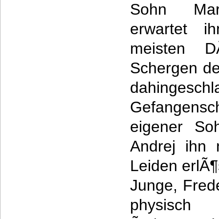
Sohn Mari
erwartet ih
meisten D
Schergen der
dahingesch
Gefangensch
eigener Soh
Andrej ihn
Leiden erlÃ¶
Junge, Fred
physisc