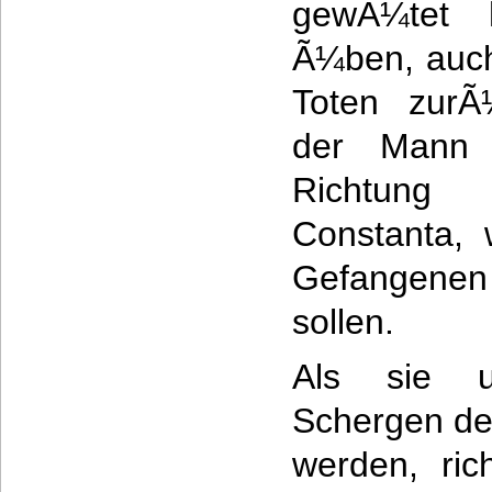
gewÃ¼tet 
Ã¼ben, auch
Toten zurÃ
der Mann
Richtung
Constanta, 
Gefangenen
sollen.
Als sie u
Schergen de
werden, ric