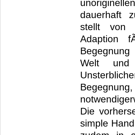
unoriginelle
dauerhaft z
stellt von
Adaption f
Begegnung 
Welt und
Unsterbl
Begegnun
notwendiger
Die vorhers
simple Handl