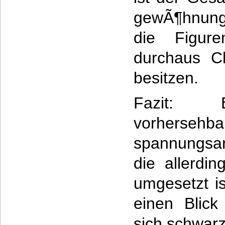
gewÃ¶hnung
die Figuren
durchaus C
besitzen.
Fazit: E
vorher
spannungsa
die allerdin
umgesetzt i
einen Blick
sich schwarz