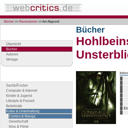
Bücher
>>
Rezensionen
>> Am Abgrund
Bücher
Navigation
Hohlbein
Seiten der Rubrik "Bücher"
Übersicht
Bücher
Unsterbli
Autoren
Verlage
Info
Buchgenres
Stöbern Sie nach Büchern
SachbÃ¼cher
Computer & Internet
Kinder & Jugend
Lifestyle & Freizeit
Belletristik
Er
Kultur & Unterhaltung
Comics & Manga
Gesellschaft
Kino & Filme