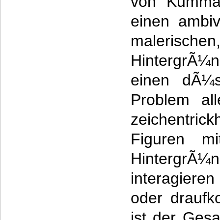
von Kumman
einen ambiv
malerischen
HintergrÃ¼
einen dÃ¼s
Problem all
zeichentr
Figuren mi
HintergrÃ
interagieren
oder draufk
ist der Gesa