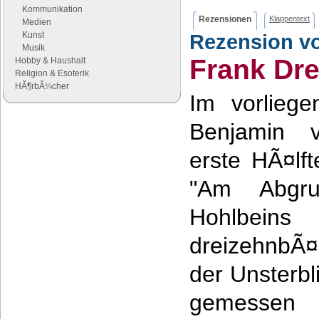
Kommunikation
Rezensionen
Klappentext
Medien
Kunst
Rezension v
Musik
Frank Dr
Hobby & Haushalt
Religion & Esoterik
HÃ¶rbÃ¼cher
Im vorliege
Google Anzeigen
Benjamin v
Anzeigen
erste HÃ¤lf
"Am Abgru
Hohlbei
dreizehnbÃ¤
der Unsterbl
gemesse