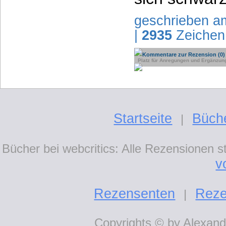
geschrieben a
|
2935
Zeichen
Kommentare zur Rezension (0)
Platz für Anregungen und Ergänzun
Startseite
Büch
|
Bücher bei webcritics: Alle Rezensionen 
v
Rezensenten
Reze
|
Copyrights © by Alexande