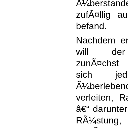
Ã¼berstan
zufÃ¤llig a
befand.
Nachdem er 
will der
zunÃ¤chst 
sich j
Ã¼berleb
verleiten, 
â€“ darunter
RÃ¼stung, 