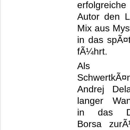
erfolgreich
Autor den L
Mix aus Myst
in das spÃ¤t
fÃ¼hrt.
Als
SchwertkÃ¤
Andrej Del
langer Wan
in das DÃ
Borsa zurÃ