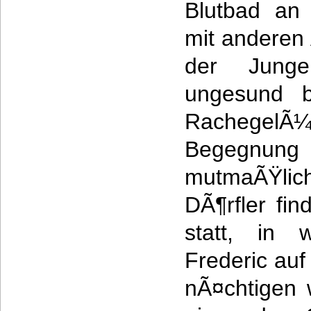
Blutbad an 
mit anderen
der Junge
ungesund b
RachegelÃ
Begegn
mutmaÃŸli
DÃ¶rfler fi
statt, in 
Frederic auf
nÃ¤chtigen 