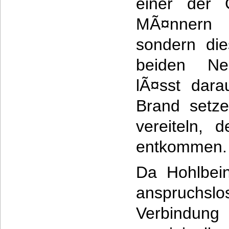
einer der 
MÃ¤nnern d
sondern die
beiden Ne
lÃ¤sst dara
Brand setz
vereiteln, 
entkommen.
Da Hohlbein
anspruch
Verbind