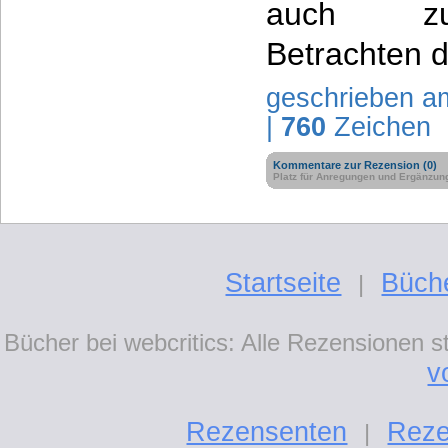
auch zu
Betrachten de
geschrieben a
|
760
Zeichen
Kommentare zur Rezension (0)
Platz für Anregungen und Ergänzun
Startseite
Büch
|
Bücher bei webcritics: Alle Rezensionen 
v
Rezensenten
Reze
|