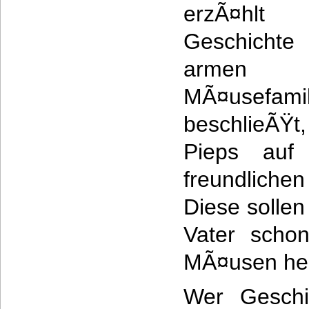
erzÃ¤h
Geschicht
armen
MÃ¤usefami
beschlieÃŸt
Pieps au
freundliche
Diese sollen
Vater scho
MÃ¤usen hel
Wer Geschi