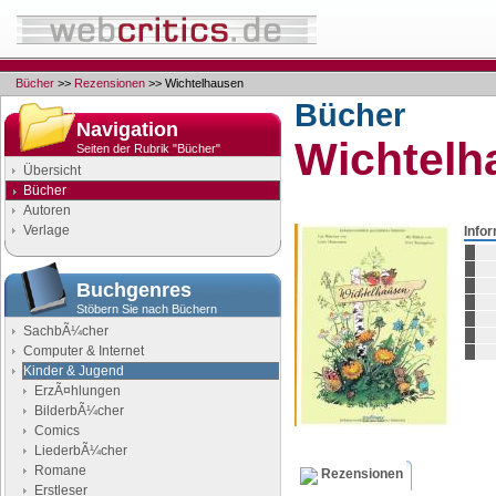
Bücher
>>
Rezensionen
>> Wichtelhausen
Bücher
Navigation
Wichtelh
Seiten der Rubrik "Bücher"
Übersicht
Bücher
Autoren
Verlage
Info
Buchgenres
Stöbern Sie nach Büchern
SachbÃ¼cher
Computer & Internet
Kinder & Jugend
ErzÃ¤hlungen
BilderbÃ¼cher
Comics
LiederbÃ¼cher
Romane
Rezensionen
Erstleser