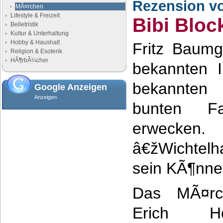
Rezension v
MÃ¤rchen
Lifestyle & Freizeit
Bibi Bloc
Belletristik
Kultur & Unterhaltung
Hobby & Haushalt
Fritz Baumg
Religion & Esoterik
HÃ¶rbÃ¼cher
bekannten Il
bekannten 
Google Anzeigen
Anzeigen
bunten F
erweck
â€žWichtel
sein KÃ¶nne
Das MÃ¤rc
Erich He