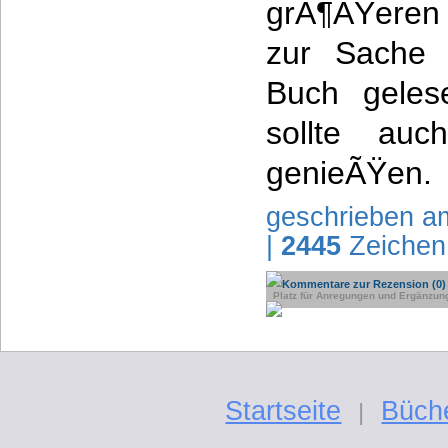
grÃ¶ÃŸeren
zur Sache 
Buch geles
sollte au
genieÃŸen.
geschrieben a
|
2445
Zeichen
Kommentare zur Rezension (0)
Platz für Anregungen und Ergänzun
Startseite
Büch
|