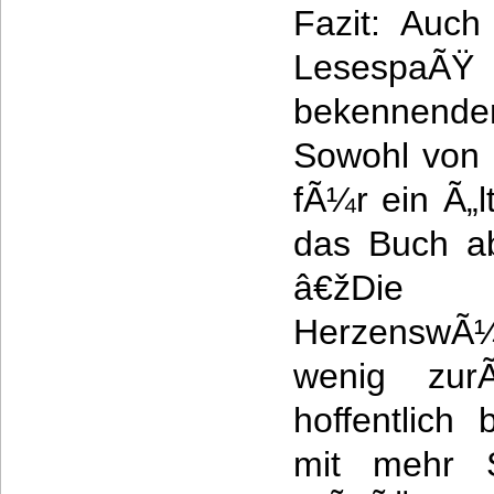
Fazit: Auch
Lesesp
bekennen
Sowohl von 
fÃ¼r ein Ã„lt
das Buch ab
â€žDie
HerzenswÃ¼
wenig zu
hoffentlich
mit mehr 