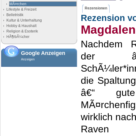
MÃ¤rchen
Rezensionen
Lifestyle & Freizeit
Belletristik
Rezension v
Kultur & Unterhaltung
Magdalen
Hobby & Haushalt
Religion & Esoterik
HÃ¶rbÃ¼cher
Nachdem Ra
Google Anzeigen
der â€žE
Anzeigen
SchÃ¼ler*in
die Spaltun
â€“ gut
MÃ¤rchenfi
wirklich nac
Raven 