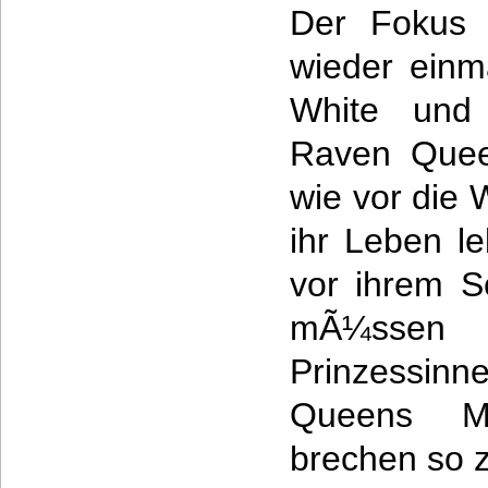
Der Fokus d
wieder einm
White und d
Raven Queen
wie vor die 
ihr Leben l
vor ihrem S
mÃ¼ssen 
Prinzessi
Queens M
brechen so z