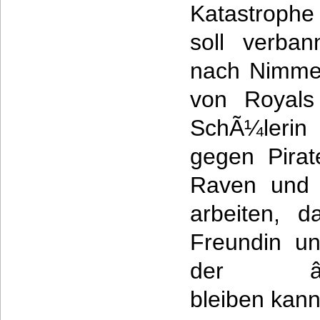
Katastrophe
soll verba
nach Nimmer
von Royals
SchÃ¼lerin
gegen Pirat
Raven und 
arbeiten, 
Freundin un
der â€žE
bleiben kann