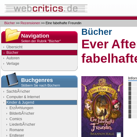
Bücher
>>
Rezensionen
>> Eine fabelhafte Freundin
Bücher
Navigation
Ever Afte
Seiten der Rubrik "Bücher"
Übersicht
Bücher
fabelhaft
Autoren
Verlage
Info
Buchgenres
Stöbern Sie nach Büchern
SachbÃ¼cher
Computer & Internet
Kinder & Jugend
ErzÃ¤hlungen
BilderbÃ¼cher
Comics
LiederbÃ¼cher
Romane
Erstleser