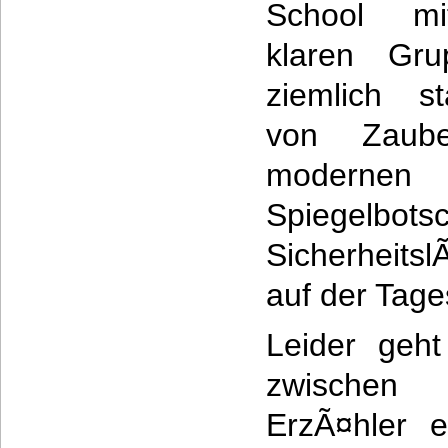
School mit
klaren Gru
ziemlich s
von Zaube
modernen
Spiegel
Sicherheit
auf der Tag
Leider geht
zwischen
ErzÃ¤hler e