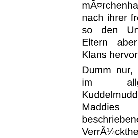
mÃ¤rchenhaf
nach ihrer f
so den Unm
Eltern abe
Klans hervor
Dumm nur, 
im allg
Kuddelmudd
Maddies l
beschrieben
VerrÃ¼ckt