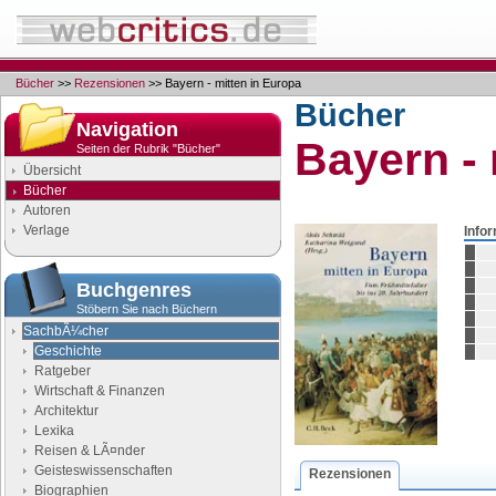
Bücher
>>
Rezensionen
>> Bayern - mitten in Europa
Bücher
Navigation
Bayern - 
Seiten der Rubrik "Bücher"
Übersicht
Bücher
Autoren
Verlage
Info
Buchgenres
Stöbern Sie nach Büchern
SachbÃ¼cher
Geschichte
Ratgeber
Wirtschaft & Finanzen
Architektur
Lexika
Reisen & LÃ¤nder
Geisteswissenschaften
Rezensionen
Biographien