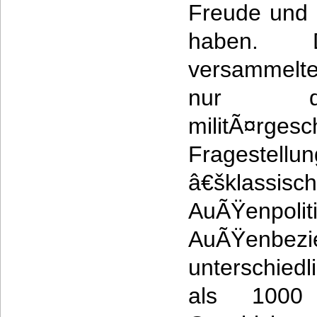
Freude und 
haben. 
versammelte
nur di
militÃ¤rgesc
Fragestel
â€šklassi
AuÃŸenp
AuÃŸenb
unterschiedl
als 1000 