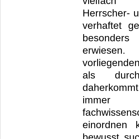
vielfach 
Herrscher- 
verhaftet g
besonders 
erwiese
vorliegende
als durch
daherkommt
immer
fachwissens
einordnen 
bewusst suc