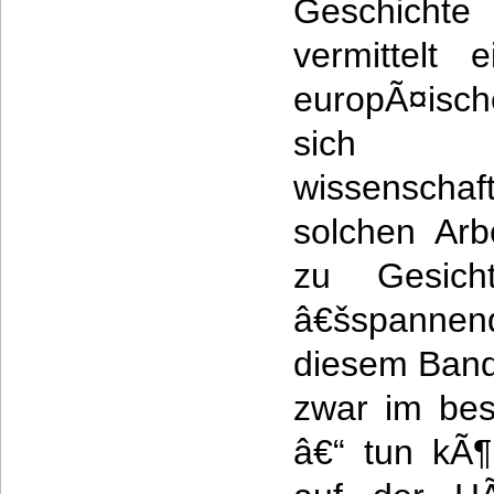
Geschichte
vermittelt 
europÃ¤isch
sich s
wissensch
solchen Arb
zu Gesicht
â€šspannen
diesem Band
zwar im bes
â€“ tun kÃ