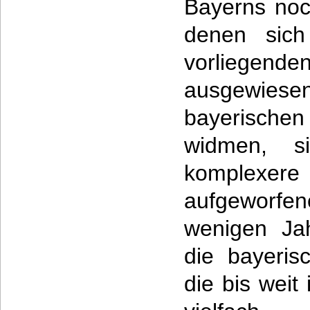
Bayerns noc
denen sich
vorliegende
ausgewie
bayerischen
widmen, s
komplexer
aufgeworfen
wenigen Ja
die bayeris
die bis weit