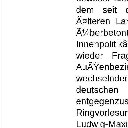
dem seit 
Ã¤lteren La
Ã¼berbeto
Innenpoliti
wieder Fra
AuÃŸenbezi
wechseln
deutsche
entgegenzus
Ringvorle
Ludwig-Maxim