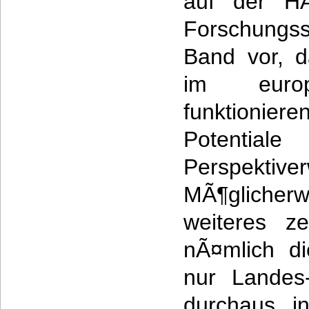
auf der HÃ
Forschungss
Band vor, d
im europ
funktionie
Potenti
Perspektive
MÃ¶glicherw
weiteres z
nÃ¤mlich di
nur Landes-
durchaus i