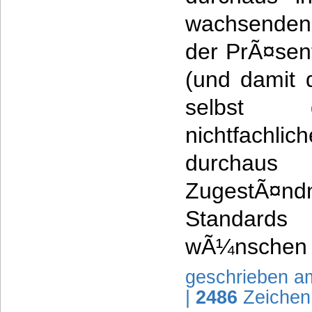
wachsenden
der PrÃ¤sent
(und damit d
selbst 
nichtfachli
durcha
ZugestÃ¤nd
Standards
wÃ¼nschen b
geschrieben a
|
2486
Zeichen