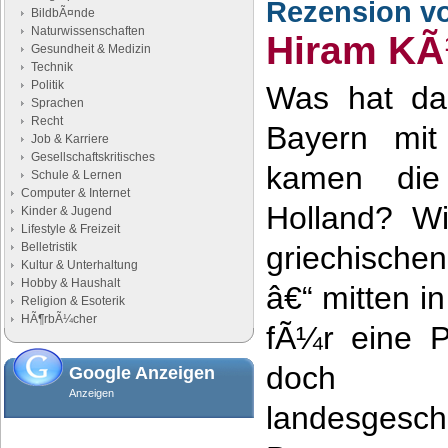
Rezension v
BildbÃ¤nde
Naturwissenschaften
Hiram K
Gesundheit & Medizin
Technik
Politik
Was hat das
Sprachen
Recht
Bayern mit
Job & Karriere
Gesellschaftskritisches
kamen die 
Schule & Lernen
Computer & Internet
Holland? Wi
Kinder & Jugend
Lifestyle & Freizeit
Belletristik
griechisch
Kultur & Unterhaltung
Hobby & Haushalt
â€“ mitten i
Religion & Esoterik
HÃ¶rbÃ¼cher
fÃ¼r eine P
doch
Google Anzeigen
Anzeigen
landesgesch