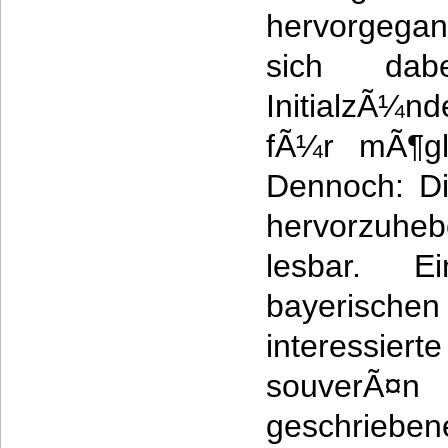
hervorgega
sich dab
InitialzÃ¼n
fÃ¼r mÃ¶gli
Dennoch: Di
hervorzuheb
lesbar. 
bayeris
interessier
souverÃ¤
geschrieben