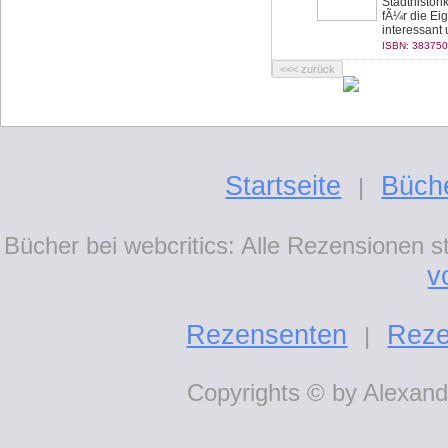
Stadthistori
fÃ¼r die E
interessant 
ISBN: 383750
Startseite
Büch
|
Bücher bei webcritics: Alle Rezensionen 
v
Rezensenten
Reze
|
Copyrights © by Alexande