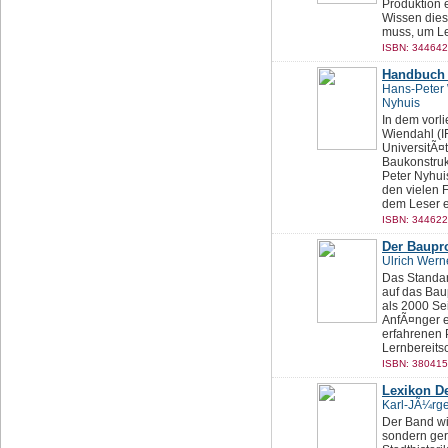
Produktion 
Wissen dies
muss, um Le
ISBN: 344642
Handbuch 
Hans-Peter
Nyhuis
In dem vorl
Wiendahl (IF
UniversitÃ¤
Baukonstruk
Peter Nyhuis
den vielen 
dem Leser e
ISBN: 344622
Der Baupr
Ulrich Wern
Das Standar
auf das Bau
als 2000 Sei
AnfÃ¤nger e
erfahrenen P
Lernbereits
ISBN: 380415
Lexikon D
Karl-JÃ¼rg
Der Band wi
sondern ger