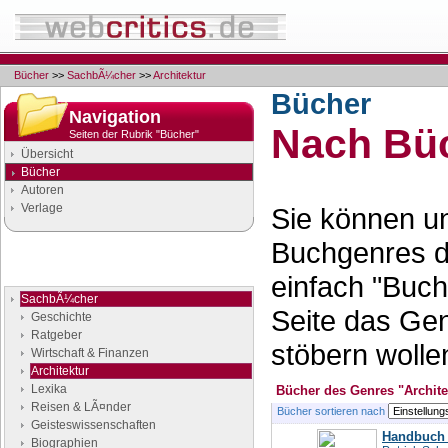
Bücher
>>
SachbÃ¼cher
>>
Architektur
Bücher
Navigation
Nach Büc
Seiten der Rubrik "Bücher"
Übersicht
Bücher
Autoren
Verlage
Sie können un
Buchgenres d
Buchgenres
einfach "Buch
Stöbern Sie nach Büchern
SachbÃ¼cher
Seite das Ge
Geschichte
Ratgeber
stöbern wolle
Wirtschaft & Finanzen
Architektur
Lexika
Bücher des Genres "Archite
Reisen & LÃ¤nder
Bücher sortieren nach
Geisteswissenschaften
Handbuch d
Biographien