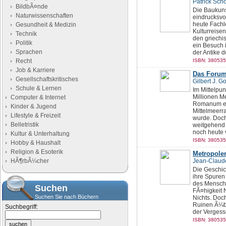
Patrick Sch
BildbÃ¤nde
Die Baukuns
Naturwissenschaften
eindrucksvo
heute Fachl
Gesundheit & Medizin
Kulturreise
Technik
den griechi
Politik
ein Besuch i
Sprachen
der Antike d
Recht
ISBN: 380535
Job & Karriere
Das Foru
Gesellschaftskritisches
Gilbert J. Go
Schule & Lernen
Im Mittelpun
Millionen M
Computer & Internet
Romanum ein
Kinder & Jugend
Mittelmeerr
Lifestyle & Freizeit
wurde. Doch
Belletristik
weitgehend 
noch heute v
Kultur & Unterhaltung
ISBN: 380535
Hobby & Haushalt
Religion & Esoterik
Metropolen
HÃ¶rbÃ¼cher
Jean-Claud
Die Geschic
ihre Spuren
des Menschen
Suchen
FÃ¤higkeit 
Suchen Sie nach Büchern
Nichts. Doch
Ruinen Ã¼br
Suchbegriff:
der Vergesse
ISBN: 380535