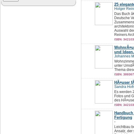
25 elegan
Holger Rein
Das Buch â
Deutsche Ver
Zusammenst
architektoni
Auswahl der 
Reiners Arch
ISBN: 342103
WohnrÃ¤ume
und Ideen.
Johannes M
Wohnzimmer 
unter UmstÃ
Thema dies
ISBN: 389367
HÃ¤user f
Sandra Hofm
Es werden 2
Fotos und G
des HÃ¤use
ISBN: 342103
Handbuch 
Fertigung
-
Leichtbau be
Ansatz, der