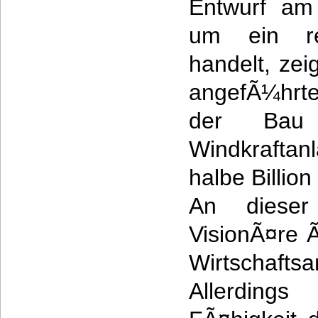
Entwurf am
um ein rea
handelt, zei
angefÃ¼hrte
der Bau 
Windkraftan
halbe Billio
An dieser
VisionÃ¤re Ã
Wirtschaft
Allerding