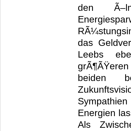
den Ã–l
Energies
RÃ¼stungsi
das Geldver
Leebs ebe
grÃ¶ÃŸeren 
beiden b
Zukunfts
Sympathien
Energien las
Als Zwisch