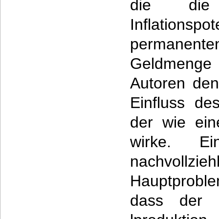
die die
Inflation
permanent
Geldmenge 
Autoren den
Einfluss de
der wie ein
wirke. E
nachvollzi
Hauptproble
dass der 