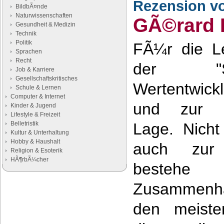
Rezension v
BildbÃ¤nde
Naturwissenschaften
GÃ©rard
Gesundheit & Medizin
Technik
Politik
FÃ¼r die Le
Sprachen
Recht
der "S
Job & Karriere
Gesellschaftskritisches
Wertentwic
Schule & Lernen
Computer & Internet
und zur ge
Kinder & Jugend
Lifestyle & Freizeit
Belletristik
Lage. Nicht
Kultur & Unterhaltung
Hobby & Haushalt
auch zur I
Religion & Esoterik
HÃ¶rbÃ¼cher
bestehe 
Zusammenha
Google Anzeigen
Anzeigen
den meisten