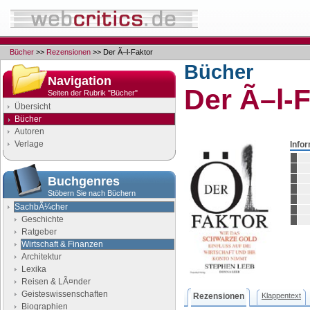
Bücher
>>
Rezensionen
>> Der Ã–l-Faktor
Bücher
Navigation
Der Ã–l-
Seiten der Rubrik "Bücher"
Übersicht
Bücher
Autoren
Verlage
Info
Buchgenres
Stöbern Sie nach Büchern
SachbÃ¼cher
Geschichte
Ratgeber
Wirtschaft & Finanzen
Architektur
Lexika
Reisen & LÃ¤nder
Geisteswissenschaften
Rezensionen
Klappentext
Biographien