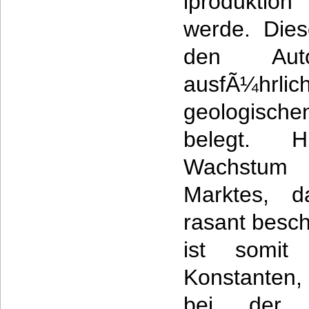
lproduktion
werde. Die
den Aut
ausfÃ¼hrli
geologisc
belegt. 
Wachstum
Marktes, d
rasant besch
ist somit
Konstanten,
bei der 