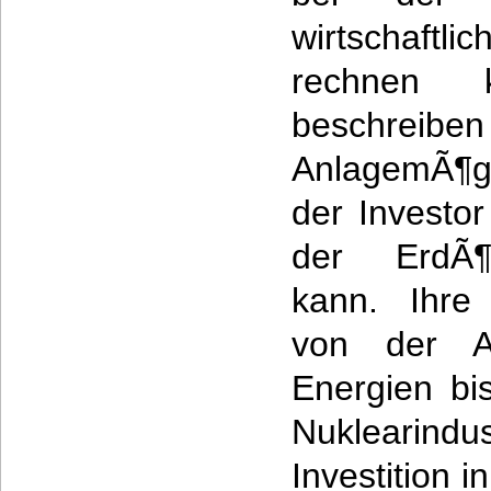
wirtschaftli
rechnen 
beschr
AnlagemÃ¶gl
der Investo
der ErdÃ¶l
kann. Ihre
von der An
Energien bis
Nukleari
Investition i