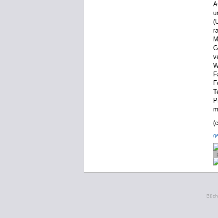
A
u
(
r
M
G
v
W
F
F
T
P
m
(
g
Büche