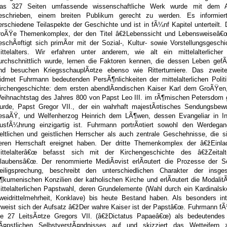
as 327 Seiten umfassende wissenschaftliche Werk wurde mit dem A
eschrieben, einem breiten Publikum gerecht zu werden. Es informie
erschiedene Teilaspekte der Geschichte und ist in fÃ¼nf Kapitel unterteilt. 
roÃŸe Themenkomplex, der den Titel â€žLebenssicht und Lebensweiseâ€œ
eschÃ¤ftigt sich primÃ¤r mit der Sozial-, Kultur- sowie Vorstellungsgesch
ittelalters. Wir erfahren unter anderem, wie alt ein mittelalterliche
urchschnittlich wurde, lernen die Faktoren kennen, die dessen Leben gefÃ
nd besuchen KriegsschauplÃ¤tze ebenso wie Ritterturniere. Das zweite
idmet Fuhrmann bedeutenden PersÃ¶nlichkeiten der mittelalterlichen Polit
irchengeschichte: dem ersten abendlÃ¤ndischen Kaiser Karl dem GroÃŸen
eihnachtstag des Jahres 800 von Papst Leo III. im rÃ¶mischen Petersdom 
urde, Papst Gregor VII., der ein wahrhaft majestÃ¤tisches Sendungsbew
esaÃŸ, und Welfenherzog Heinrich dem LÃ¶wen, dessen Evangeliar in In
usfÃ¼hrung einzigartig ist. Fuhrmann portrÃ¤tiert sowohl den Werdegan
eltlichen und geistlichen Herrscher als auch zentrale Geschehnisse, die s
eren Herrschaft ereignet haben. Der dritte Themenkomplex der â€žEinla
ittelalterâ€œ befasst sich mit der Kirchengeschichte des â€žZeital
laubensâ€œ. Der renommierte MediÃ¤vist erlÃ¤utert die Prozesse der Se
eiligsprechung, beschreibt den unterschiedlichen Charakter der insg
¶kumenischen Konzilien der katholischen Kirche und erlÃ¤utert die Modalit
ittelalterlichen Papstwahl, deren Grundelemente (Wahl durch ein Kardinalsk
weidrittelmehrheit, Konklave) bis heute Bestand haben. Als besonders int
rweist sich der Aufsatz â€žDer wahre Kaiser ist der Papstâ€œ. Fuhrmann fÃ
ie 27 LeitsÃ¤tze Gregors VII. (â€žDictatus Papaeâ€œ) als bedeutendes
Ã¤pstlichen SelbstverstÃ¤ndnisses auf und skizziert das Wetteifern 