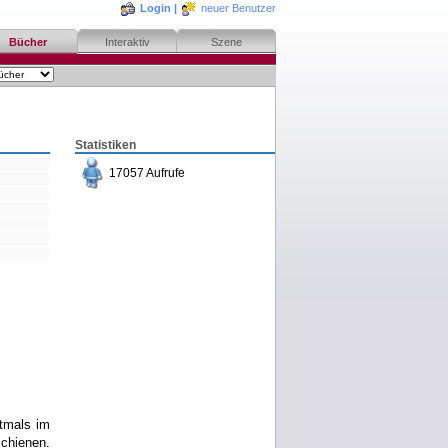
Login
|
neuer Benutzer
Bücher
Interaktiv
Szene
Statistiken
17057 Aufrufe
bestellen
merken
rezensieren
tmals im
schienen.