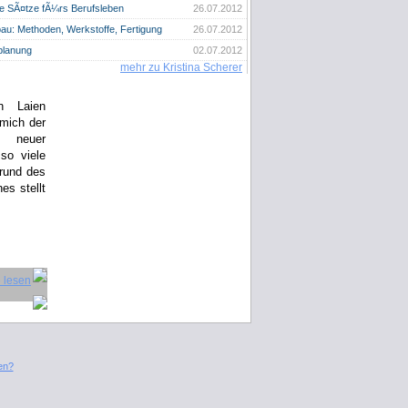
he SÃ¤tze fÃ¼rs Berufsleben
26.07.2012
au: Methoden, Werkstoffe, Fertigung
26.07.2012
planung
02.07.2012
mehr zu Kristina Scherer
n Laien
 mich der
g neuer
so viele
rund des
es stellt
en?