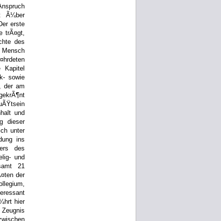
nspruch
rt Ã¼ber
Der erste
 trÃ¤gt,
ichte des
r Mensch
¤hrdeten
 Kapitel
ik- sowie
, der am
gekrÃ¶nt
uÃŸtsein
halt und
g dieser
ich unter
dung ins
ters des
lig- und
esamt 21
Ã¤ten der
ollegium,
eressant
¼hrt hier
 Zeugnis
zwischen