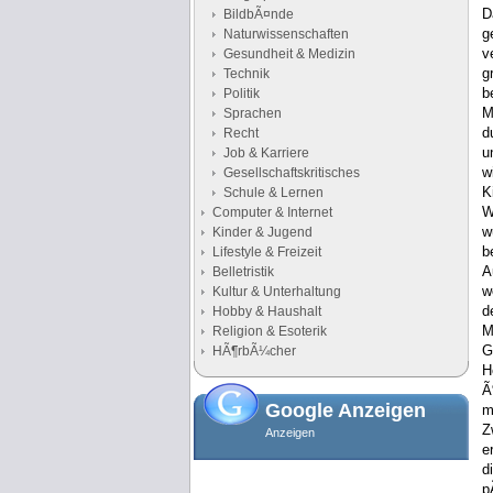
D
BildbÃ¤nde
g
Naturwissenschaften
v
Gesundheit & Medizin
g
Technik
b
Politik
M
Sprachen
d
Recht
u
Job & Karriere
w
Gesellschaftskritisches
K
Schule & Lernen
W
Computer & Internet
w
Kinder & Jugend
b
Lifestyle & Freizeit
A
Belletristik
w
Kultur & Unterhaltung
d
Hobby & Haushalt
M
Religion & Esoterik
G
HÃ¶rbÃ¼cher
H
Ã
Google Anzeigen
m
Z
Anzeigen
e
d
p