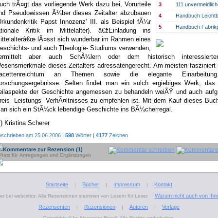
uch trÃ¤gt das vorliegende Werk dazu bei, Vorurteile
3
111 unvermeidlic
nd Pseudowissen Ã¼ber dieses Zeitalter abzubauen
4
Handbuch Leichtb
Urkundenkritik Papst Innozenz' III. als Beispiel fÃ¼r
5
Handbuch Fabrik
ationale Kritik im Mittelalter). â€žEinladung ins
ittelalterâ€œ lÃ¤sst sich wunderbar im Rahmen eines
eschichts- und auch Theologie- Studiums verwenden,
ermittelt aber auch SchÃ¼lern oder dem historisch interessierte
esensmerkmale dieses Zeitalters adressatengerecht. Am meisten fasziniert
acettenreichtum an Themen sowie die elegante Einarbeitun
orschungsergebnisse. Selten findet man ein solch ergiebiges Werk, das 
eilaspekte der Geschichte angemessen zu behandeln weiÃŸ und auch aufg
reis- Leistungs- VerhÃ¤ltnisses zu empfehlen ist. Mit dem Kauf dieses Buch
an sich ein StÃ¼ck lebendige Geschichte ins BÃ¼cherregal.
c) Kristina Scherer
eschrieben am 25.06.2006 |
598
Wörter |
4177
Zeichen
Kommentare zur Rezension (1)
Platz für Anregungen und Ergänzungen
Startseite
Bücher
Impressum
Kontakt
|
|
|
Warum nicht auch von Ihn
r bei webcritics: Alle Rezensionen stammen von Lesern für Leser.
Rezensenten
Rezensionen
Autoren
Verlage
|
|
|
Copyrights © by Alexander Rosell. Alle Rechte vorbehalten.