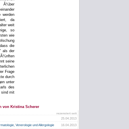
n Ã¼ber
einander
e werden
iert, da
ter weit
nige, so
sten wie
¤lschung
dass die
Ÿ als der
fÃ¼nften
nnt seine
terlichen
er Frage
xte durch
gen unter
arls des
sind mit
n von Kristina Scherer
rezensiert seit
25.04.2013
matologie, Venerologie und Allergologie
16.04.2013