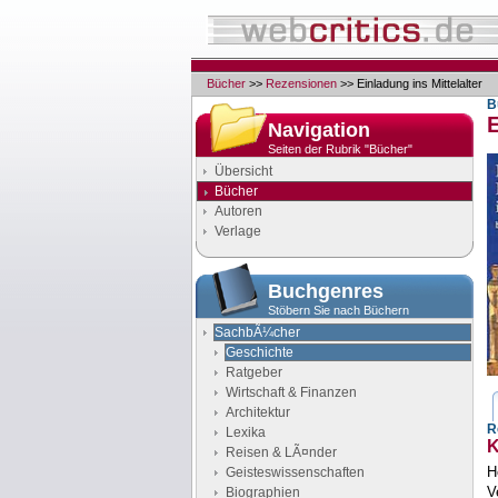
Bücher
>>
Rezensionen
>> Einladung ins Mittelalter
B
E
Navigation
Seiten der Rubrik "Bücher"
Übersicht
Bücher
Autoren
Verlage
Buchgenres
Stöbern Sie nach Büchern
SachbÃ¼cher
Geschichte
Ratgeber
Wirtschaft & Finanzen
Architektur
R
Lexika
K
Reisen & LÃ¤nder
H
Geisteswissenschaften
V
Biographien