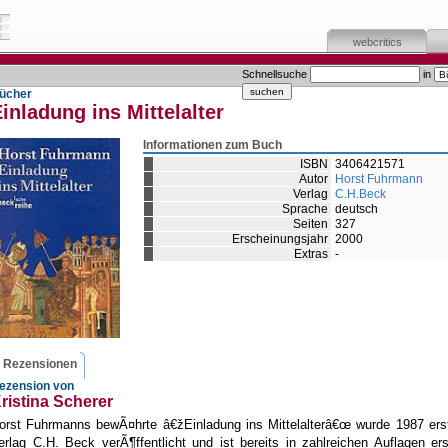
webcritics
Schnellsuche
in
ücher
inladung ins Mittelalter
Informationen zum Buch
ISBN
3406421571
Autor
Horst Fuhrmann
Verlag
C.H.Beck
Sprache
deutsch
Seiten
327
Erscheinungsjahr
2000
Extras
-
Rezensionen
ezension von
ristina Scherer
orst Fuhrmanns bewÃ¤hrte â€žEinladung ins Mittelalterâ€œ wurde 1987 ers
erlag C.H. Beck verÃ¶ffentlicht und ist bereits in zahlreichen Auflagen er