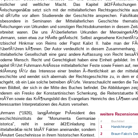
eistlicher und weltlicher Macht. Das Kapitel â€žFÃ¤lschunge
Ã¤lschungenâ€œ setzt sich mit der mittelalterlichen Rechtsgeschichte aus
nd dÃ¼rfte vor allem Studierende der Geschichte ansprechen. Falsifikat
nsbesondere in Seminaren der Mittelalterlichen Geschichte thematis
Ã¤lschungen von Urkunden und sonstigen Rechtsdokumenten in diesem Zeital
erbreitet waren. Die uns Ã¼berlieferten Urkunden der MerowingerkÃ¶
uhrmann, seien etwa zur HÃ¤lfe gefÃ¤lscht. Selbst angesehene KirchenfÃ¼r
rzbischof Hinkmar von Reims oder Papst Kalixt II. habe man der FÃ
¼berfÃ¼hren kÃ¶nnen. Der Autor verdeutlicht in diesem Zusammenhang, 
ittelalterliche Gesellschaft eine ganz andere Auffassung von Recht besaÃ
oderne Mensch. Recht und Gerechtigkeit haben eine Einheit gebildet. Im 
apitel fÃ¼hrt Fuhrmann AnlÃ¤sse mittelalterlicher Feste sowie Feiern auf, ne
rklÃ¤rung fÃ¼r das Interesse einer breiten Ã–ffentlichkeit an der mittelal
eschichte und wendet sich abermals der Rechtsgeschichte zu, in dem er d
achgeht, ob ein Laie solche betreiben dÃ¼rfe. Veranschaulicht werden die Te
inen Bildteil, der sich in der Mitte des Buches befindet. Die Abbildungen zei
nderem ein Fresko der Konstantinischen Schenkung, die Reiterstatuette K
roÃŸen sowie das KrÃ¶nungsbild des Evangeliars Heinrichs des LÃ¶wen und 
nteressanten Interpretationen des Autors versehen.
uhrmann (*1926), langjÃ¤hriger PrÃ¤sident des
weitere Rezensione
eschichtsinstituts der "Monumenta Germaniae
#
Buchtitel
istorica", reiht in seiner â€žEinladung ins
1
Handchirurgie
ittelalterâ€œ nicht bloÃŸ Fakten aneinander, sondern
2
Braun-Falco's Der
rlÃ¤utert Geschehnisse in ihrem historischen Kontext.