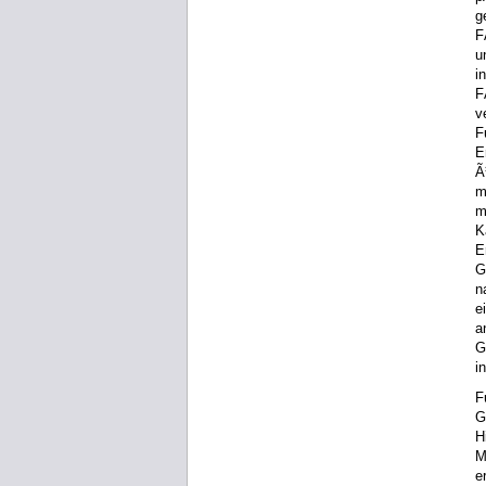
g
F
u
i
F
v
F
E
Ã
m
m
K
E
G
n
e
a
G
i
F
G
H
M
e