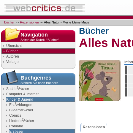
Bücher
>>
Rezensionen
>> Alles Natur - Meine kleine Maus
Bücher
Navigation
Alles Nat
Seiten der Rubrik "Bücher"
Übersicht
Bücher
Autoren
Verlage
Info
Buchgenres
Stöbern Sie nach Büchern
SachbÃ¼cher
Computer & Internet
Kinder & Jugend
ErzÃ¤hlungen
BilderbÃ¼cher
Comics
LiederbÃ¼cher
Romane
Rezensionen
Erstleser