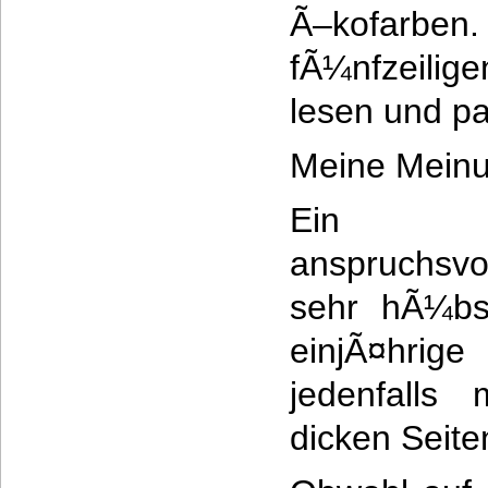
Ã–kofarb
fÃ¼nfzeilige
lesen und pa
Meine Meinu
Ein wu
anspruchsv
sehr hÃ¼bs
einjÃ¤hrig
jedenfalls 
dicken Seite