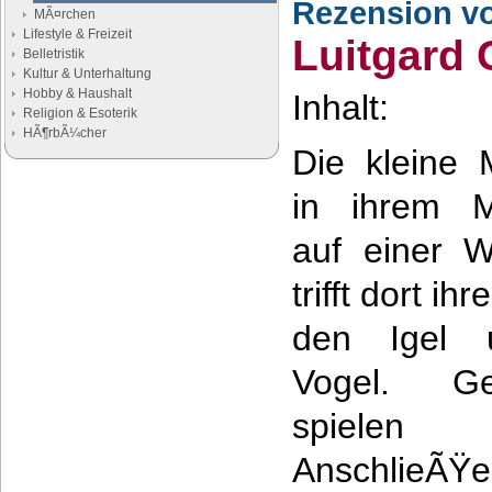
Rezension v
MÃ¤rchen
Lifestyle & Freizeit
Luitgard 
Belletristik
Kultur & Unterhaltung
Hobby & Haushalt
Inhalt:
Religion & Esoterik
HÃ¶rbÃ¼cher
Die kleine 
Google Anzeigen
in ihrem M
Anzeigen
auf einer W
trifft dort ih
den Igel 
Vogel. Ge
spielen 
AnschlieÃŸe