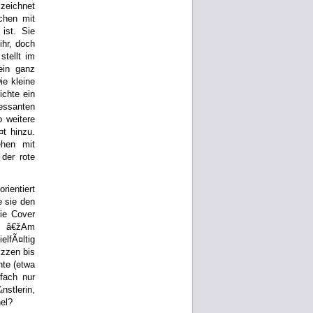
 zeichnet
chen mit
ist. Sie
ihr, doch
stellt im
ein ganz
ie kleine
ichte ein
ressanten
 weitere
¤t hinzu.
ehen mit
der rote
rientiert
e sie den
die Cover
on â€žAm
lfÃ¤ltig
izzen bis
hte (etwa
fach nur
nstlerin,
nel?