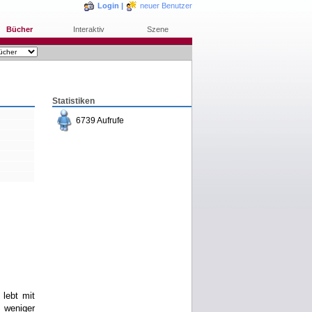
Login
|
neuer Benutzer
Bücher
Interaktiv
Szene
Statistiken
6739 Aufrufe
bestellen
merken
rezensieren
lebt mit
 weniger