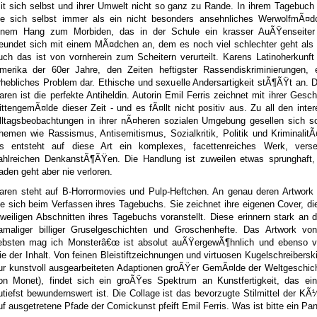
it sich selbst und ihrer Umwelt nicht so ganz zu Rande. In ihrem Tagebuch
ie sich selbst immer als ein nicht besonders ansehnliches WerwolfmÃ¤d
inem Hang zum Morbiden, das in der Schule ein krasser AuÃŸenseiter 
reundet sich mit einem MÃ¤dchen an, dem es noch viel schlechter geht als 
uch das ist von vornherein zum Scheitern verurteilt. Karens Latinoherkunft 
merika der 60er Jahre, den Zeiten heftigster Rassendiskriminierungen, 
rhebliches Problem dar. Ethische und sexuelle Andersartigkeit stÃ¶ÃŸt an. D
aren ist die perfekte Antiheldin. Autorin Emil Ferris zeichnet mit ihrer Gesch
ittengemÃ¤lde dieser Zeit - und es fÃ¤llt nicht positiv aus. Zu all den inte
lltagsbeobachtungen in ihrer nÃ¤heren sozialen Umgebung gesellen sich so
hemen wie Rassismus, Antisemitismus, Sozialkritik, Politik und KriminalitÃ
s entsteht auf diese Art ein komplexes, facettenreiches Werk, vers
ahlreichen DenkanstÃ¶ÃŸen. Die Handlung ist zuweilen etwas sprunghaft, 
aden geht aber nie verloren.
aren steht auf B-Horrormovies und Pulp-Heftchen. An genau deren Artwork o
ie sich beim Verfassen ihres Tagebuchs. Sie zeichnet ihre eigenen Cover, di
eweiligen Abschnitten ihres Tagebuchs voranstellt. Diese erinnern stark an 
amaliger billiger Gruselgeschichten und Groschenhefte. Das Artwork v
iebsten mag ich Monsterâ€œ ist absolut auÃŸergewÃ¶hnlich und ebenso vie
ie der Inhalt. Von feinen Bleistiftzeichnungen und virtuosen Kugelschreibersk
ur kunstvoll ausgearbeiteten Adaptionen groÃŸer GemÃ¤lde der Weltgeschic
on Monet), findet sich ein groÃŸes Spektrum an Kunstfertigkeit, das ein
utiefst bewundernswert ist. Die Collage ist das bevorzugte Stilmittel der KÃ¼
uf ausgetretene Pfade der Comickunst pfeift Emil Ferris. Was ist bitte ein Pa