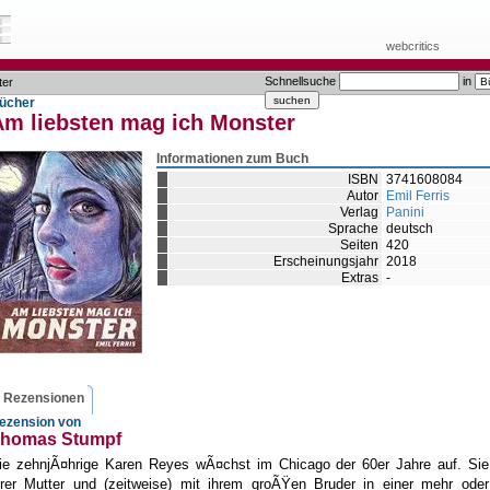
webcritics
Schnellsuche
in
ter
ücher
Am liebsten mag ich Monster
Informationen zum Buch
ISBN
3741608084
Autor
Emil Ferris
Verlag
Panini
Sprache
deutsch
Seiten
420
Erscheinungsjahr
2018
Extras
-
Rezensionen
ezension von
homas Stumpf
ie zehnjÃ¤hrige Karen Reyes wÃ¤chst im Chicago der 60er Jahre auf. Sie 
hrer Mutter und (zeitweise) mit ihrem groÃŸen Bruder in einer mehr oder