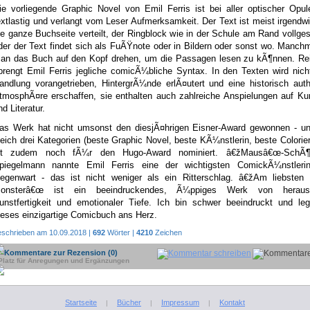
ie vorliegende Graphic Novel von Emil Ferris ist bei aller optischer Opu
extlastig und verlangt vom Leser Aufmerksamkeit. Der Text ist meist irgend
ie ganze Buchseite verteilt, der Ringblock wie in der Schule am Rand vollge
der der Text findet sich als FuÃŸnote oder in Bildern oder sonst wo. Manc
an das Buch auf den Kopf drehen, um die Passagen lesen zu kÃ¶nnen. Rei
prengt Emil Ferris jegliche comicÃ¼bliche Syntax. In den Texten wird nich
andlung vorangetrieben, HintergrÃ¼nde erlÃ¤utert und eine historisch aut
tmosphÃ¤re erschaffen, sie enthalten auch zahlreiche Anspielungen auf Ku
nd Literatur.
as Werk hat nicht umsonst den diesjÃ¤hrigen Eisner-Award gewonnen - un
leich drei Kategorien (beste Graphic Novel, beste KÃ¼nstlerin, beste Colorie
st zudem noch fÃ¼r den Hugo-Award nominiert. â€žMausâ€œ-SchÃ¶p
piegelmann nannte Emil Ferris eine der wichtigsten ComickÃ¼nstleri
egenwart - das ist nicht weniger als ein Ritterschlag. â€žAm liebsten
onsterâ€œ ist ein beeindruckendes, Ã¼ppiges Werk von herausr
unstfertigkeit und emotionaler Tiefe. Ich bin schwer beeindruckt und le
ieses einzigartige Comicbuch ans Herz.
eschrieben am 10.09.2018 |
692
Wörter |
4210
Zeichen
Kommentare zur Rezension (0)
Platz für Anregungen und Ergänzungen
Startseite
Bücher
Impressum
Kontakt
|
|
|