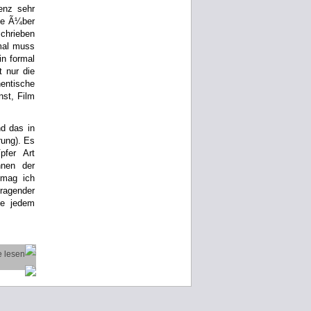
lenz sehr
wie Ã¼ber
schrieben
hmal muss
n formal
t nur die
hentische
nst, Film
d das in
rung). Es
fer Art
nnen der
 mag ich
agender
ge jedem