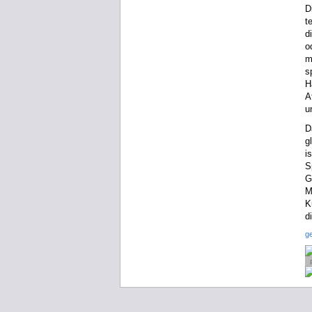
D
t
d
o
m
s
H
A
u
D
g
i
S
G
M
K
d
g