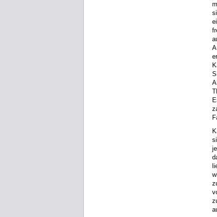
m
s
e
f
a
A
e
K
S
A
T
E
z
F
K
s
j
d
l
w
z
v
z
a