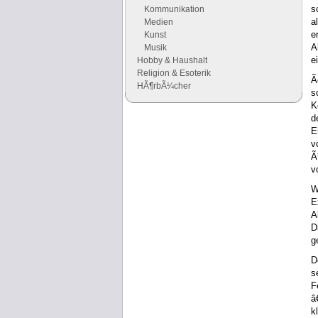
s
Kommunikation
a
Medien
e
Kunst
A
Musik
e
Hobby & Haushalt
Religion & Esoterik
Ã
HÃ¶rbÃ¼cher
s
K
d
Google Anzeigen
E
Anzeigen
v
Ã
v
W
E
A
D
g
D
s
F
â
k