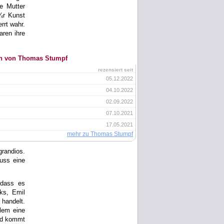
e Mutter
¼r Kunst
rrt wahr.
aren ihre
en von Thomas Stumpf
rezensiert seit
05.12.2022
04.10.2022
02.09.2022
07.10.2021
17.05.2021
mehr zu Thomas Stumpf
grandios.
uss eine
 dass es
ks, Emil
 handelt.
lem eine
und kommt