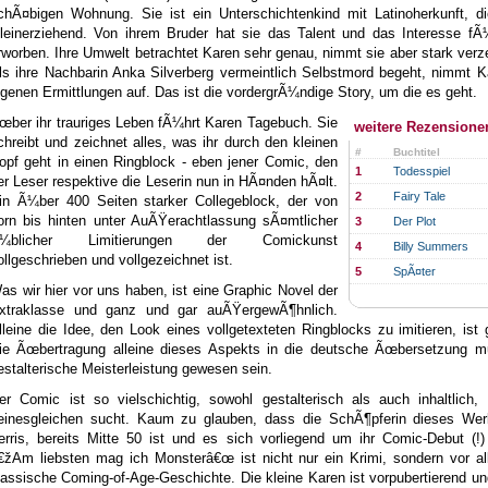
chÃ¤bigen Wohnung. Sie ist ein Unterschichtenkind mit Latinoherkunft, di
lleinerziehend. Von ihrem Bruder hat sie das Talent und das Interesse fÃ
rworben. Ihre Umwelt betrachtet Karen sehr genau, nimmt sie aber stark verze
ls ihre Nachbarin Anka Silverberg vermeintlich Selbstmord begeht, nimmt K
igenen Ermittlungen auf. Das ist die vordergrÃ¼ndige Story, um die es geht.
œber ihr trauriges Leben fÃ¼hrt Karen Tagebuch. Sie
weitere Rezension
chreibt und zeichnet alles, was ihr durch den kleinen
#
Buchtitel
opf geht in einen Ringblock - eben jener Comic, den
1
Todesspiel
er Leser respektive die Leserin nun in HÃ¤nden hÃ¤lt.
2
Fairy Tale
in Ã¼ber 400 Seiten starker Collegeblock, der von
orn bis hinten unter AuÃŸerachtlassung sÃ¤mtlicher
3
Der Plot
¼blicher Limitierungen der Comickunst
4
Billy Summers
ollgeschrieben und vollgezeichnet ist.
5
SpÃ¤ter
as wir hier vor uns haben, ist eine Graphic Novel der
xtraklasse und ganz und gar auÃŸergewÃ¶hnlich.
lleine die Idee, den Look eines vollgetexteten Ringblocks zu imitieren, ist 
ie Ãœbertragung alleine dieses Aspekts in die deutsche Ãœbersetzung m
estalterische Meisterleistung gewesen sein.
er Comic ist so vielschichtig, sowohl gestalterisch als auch inhaltlich,
einesgleichen sucht. Kaum zu glauben, dass die SchÃ¶pferin dieses Wer
erris, bereits Mitte 50 ist und es sich vorliegend um ihr Comic-Debut (!)
€žAm liebsten mag ich Monsterâ€œ ist nicht nur ein Krimi, sondern vor al
lassische Coming-of-Age-Geschichte. Die kleine Karen ist vorpubertierend 