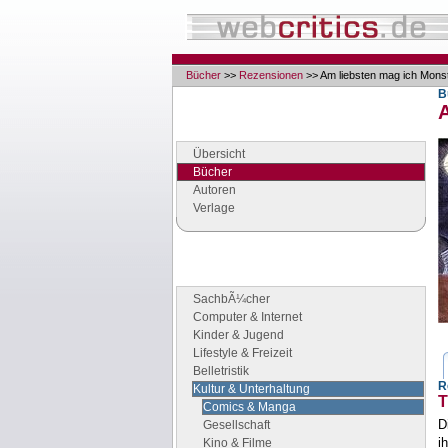
Bücher
>>
Rezensionen
>> Am liebsten mag ich Mons
B
Navigation
Seiten der Rubrik "Bücher"
Übersicht
Bücher
Autoren
Verlage
Buchgenres
Stöbern Sie nach Büchern
SachbÃ¼cher
Computer & Internet
Kinder & Jugend
Lifestyle & Freizeit
Belletristik
R
Kultur & Unterhaltung
T
Comics & Manga
D
Gesellschaft
i
Kino & Filme