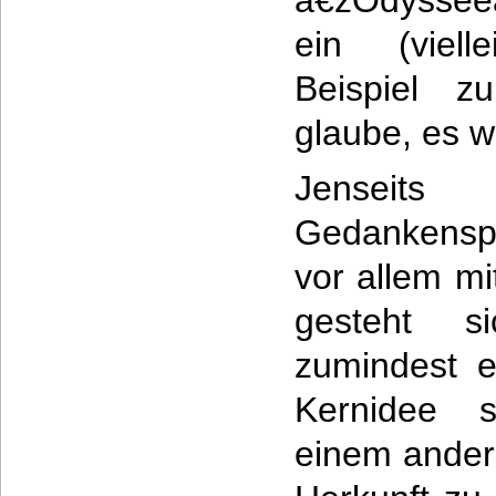
â€žOdyssee
ein (viell
Beispiel z
glaube, es w
Jenseits
Gedankensp
vor allem m
gesteht 
zumindest e
Kernidee 
einem ander