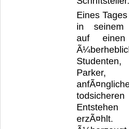
Schriftsteller
Eines Tages t
in seinem
auf einen
Ã¼berhebli
Studente
Parker,
anfÃ¤nglic
todsicher
Entstehen 
erzÃ¤hlt.