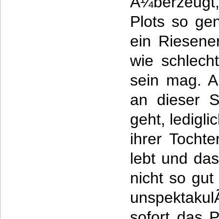
Ã¼berzeugt,
Plots so gen
ein Riesener
wie schlecht
sein mag. A
an dieser S
geht, ledigli
ihrer Tocht
lebt und das
nicht so gut
unspektaku
sofort das P