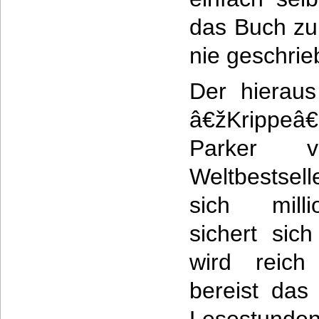
das Buch zu
nie geschrie
Der hieraus
â€žKrippe
Parker v
Weltbestsell
sich milli
sichert sic
wird reic
bereist das 