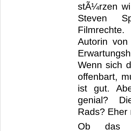
stÃ¼rzen wir
Steven Sp
Filmrechte
Autorin von
Erwartungs
Wenn sich d
offenbart, 
ist gut. A
genial? Di
Rads? Eher n
Ob das a