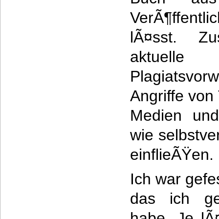
VerÃ¶ffentl
lÃ¤sst. Zu
aktuel
Plagiatsv
Angriffe von
Medien und
wie selbstve
einflieÃŸen.
Ich war gefe
das ich ge
habe. Je lÃ