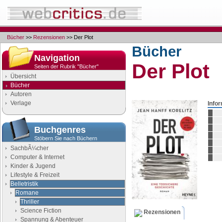
Bücher
>>
Rezensionen
>> Der Plot
Bücher
Navigation
Der Plot
Seiten der Rubrik "Bücher"
Übersicht
Bücher
Autoren
Verlage
Info
Buchgenres
Stöbern Sie nach Büchern
SachbÃ¼cher
Computer & Internet
Kinder & Jugend
Lifestyle & Freizeit
Belletristik
Romane
Thriller
Science Fiction
Rezensionen
Spannung & Abenteuer