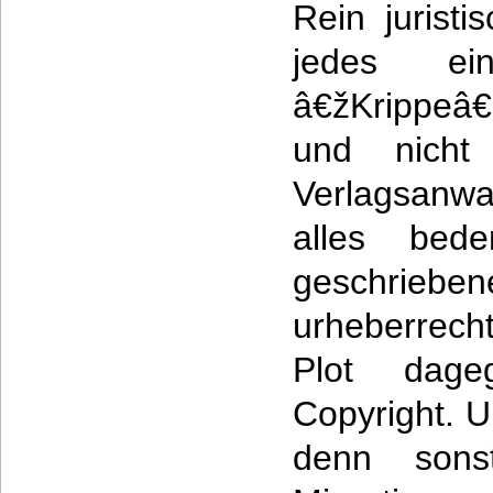
Rein juristi
jedes ei
â€žKrippeâ€
und nicht 
Verlagsanwal
alles bed
geschrieben
urheberrech
Plot dage
Copyright. U
denn son