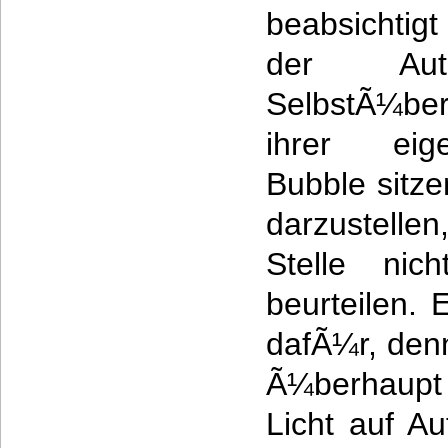
beabsichtig
der Au
SelbstÃ¼be
ihrer eige
Bubble sitze
darzustellen
Stelle nic
beurteilen. 
dafÃ¼r, den
Ã¼berhaupt
Licht auf Au