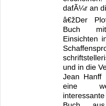
dafÃ¼r an di
â€žDer Plo
Buch mit
Einsichten 
Schaffe
schriftstelle
und in die V
Jean Hanff 
eine we
interessante
Buch au