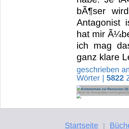
bÃ¶ser wird
Antagonist i
hat mir Ã¼be
ich mag da
ganz klare 
geschrieben a
Wörter |
5822
Z
Kommentare zur Rezension (0)
Platz für Anregungen und Ergänzun
Startseite
Büch
|