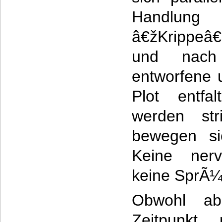
Handlu
â€žKrippeâ
und nach
entworfene 
Plot entfa
werden str
bewegen si
Keine nerv
keine SprÃ¼
Obwohl ab
Zeitpunkt