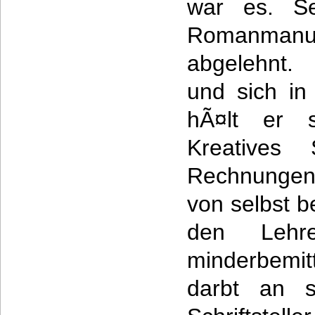
war es. Se
Romanman
abgelehnt. 
und sich in 
hÃ¤lt er 
Kreatives 
Rechnungen 
von selbst b
den Lehre
minderbemit
darbt an s