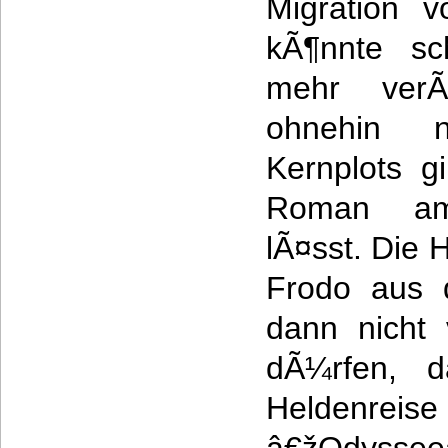
Migration 
kÃ¶nnte sc
mehr verÃ¶
ohnehin 
Kernplots gi
Roman am
lÃ¤sst. Die 
Frodo aus 
dann nicht 
dÃ¼rfen, 
Heldenreis