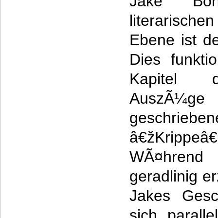
Jake Bo
literarische
Ebene ist de
Dies funkti
Kapitel 
AuszÃ¼ge
geschr
â€žKrippeâ€
WÃ¤hrend 
geradlinig 
Jakes Gesch
sich parall