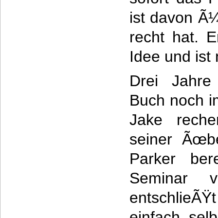
ist davon Ã
recht hat. 
Idee und ist 
Drei Jahre
Buch noch i
Jake recher
seiner Ãœbe
Parker ber
Seminar v
entschlieÃŸt
einfach sel