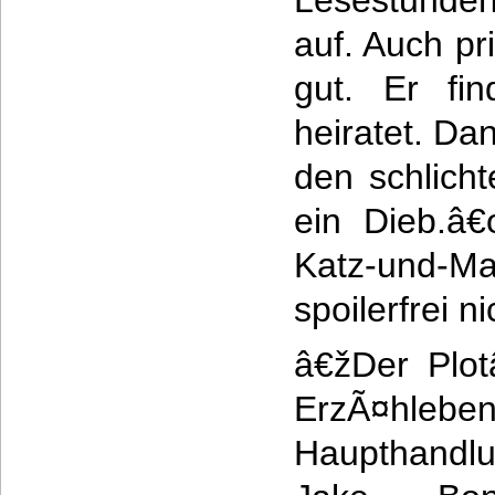
Lesestunden,
auf. Auch pri
gut. Er fi
heiratet. Dan
den schlich
ein Dieb.â
Katz-und-M
spoilerfrei n
â€žDer Plot
ErzÃ¤hlebe
Haupthandlu