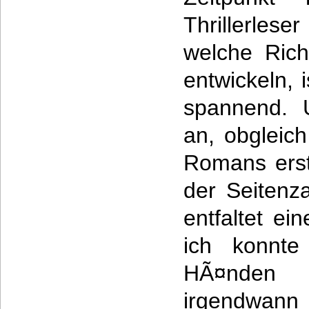
Thrillerle
welche Rich
entwickeln, 
spannend. 
an, obgleich
Romans erst
der Seitenz
entfaltet e
ich konnt
HÃ¤nden 
irgendwann 