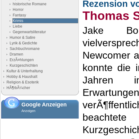
Rezension v
historische Romane
Horror
Thomas 
Fantasy
Krimis
Liebe
Jake Bo
Gegenwartsliteratur
Humor & Satire
vielverspr
Lyrik & Gedichte
Sachbuchromane
Newcomer am
Dramen
ErzÃ¤hlungen
konnte die 
Kurzgeschichten
Kultur & Unterhaltung
Hobby & Haushalt
Jahren i
Religion & Esoterik
HÃ¶rbÃ¼cher
Erwartungen
verÃ¶ffentl
Google Anzeigen
Anzeigen
beachtete
Kurzgeschi