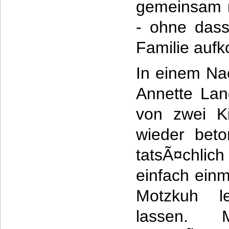
gemeinsam m
- ohne dass
Familie auf
In einem Nac
Annette Lan
von zwei K
wieder beto
tatsÃ¤chlich
einfach einm
Motzkuh l
lassen. 