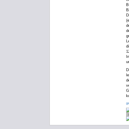
B
B
D
(
d
d
g
L
d
1
I
u
D
l
d
v
G
k
g