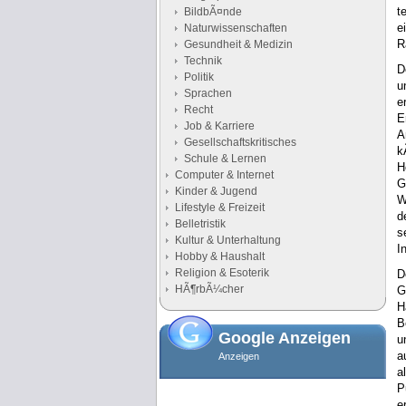
t
BildbÃ¤nde
e
Naturwissenschaften
R
Gesundheit & Medizin
Technik
D
Politik
u
Sprachen
e
Recht
E
Job & Karriere
A
Gesellschaftskritisches
k
Schule & Lernen
H
Computer & Internet
G
Kinder & Jugend
W
Lifestyle & Freizeit
d
Belletristik
s
Kultur & Unterhaltung
I
Hobby & Haushalt
Religion & Esoterik
D
HÃ¶rbÃ¼cher
G
H
B
Google Anzeigen
u
a
Anzeigen
a
P
e