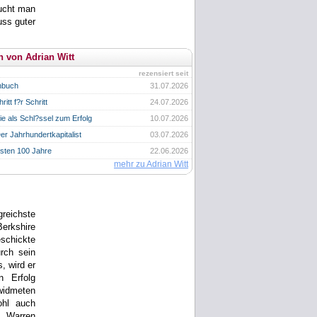
aucht man
ss guter
n von Adrian Witt
rezensiert seit
hbuch
31.07.2026
itt f?r Schritt
24.07.2026
e als Schl?ssel zum Erfolg
10.07.2026
er Jahrhundertkapitalist
03.07.2026
rsten 100 Jahre
22.06.2026
mehr zu Adrian Witt
reichste
Berkshire
chickte
rch sein
 wird er
n Erfolg
widmeten
ohl auch
s Warren