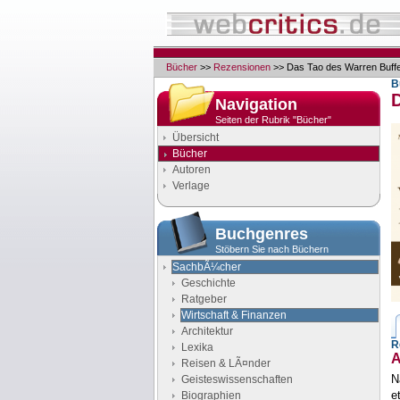
Bücher
>>
Rezensionen
>> Das Tao des Warren Buffe
B
Navigation
Seiten der Rubrik "Bücher"
Übersicht
Bücher
Autoren
Verlage
Buchgenres
Stöbern Sie nach Büchern
SachbÃ¼cher
Geschichte
Ratgeber
Wirtschaft & Finanzen
Architektur
R
Lexika
A
Reisen & LÃ¤nder
N
Geisteswissenschaften
e
Biographien