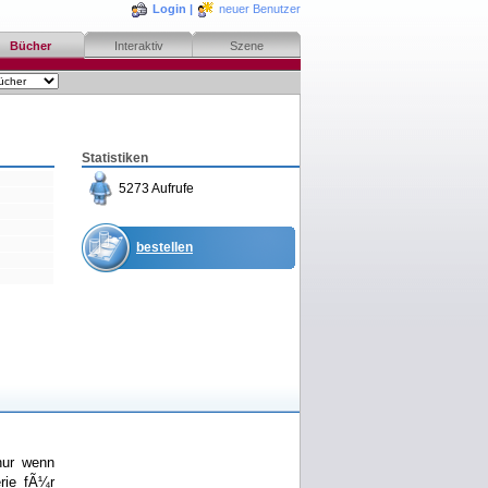
Login
|
neuer Benutzer
Bücher
Interaktiv
Szene
Statistiken
5273 Aufrufe
bestellen
merken
rezensieren
nur wenn
rie fÃ¼r