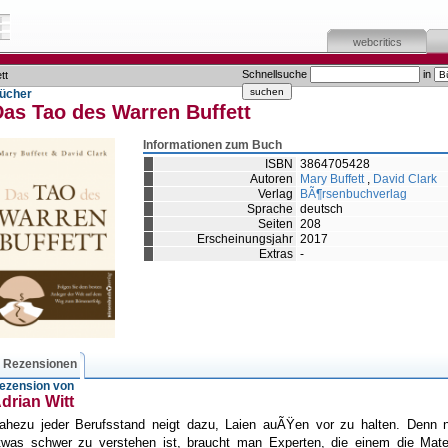
webcritics
Schnellsuche
in
tt
ücher
Das Tao des Warren Buffett
Informationen zum Buch
ISBN
3864705428
Autoren
Mary Buffett
,
David Clark
Verlag
BÃ¶rsenbuchverlag
Sprache
deutsch
Seiten
208
Erscheinungsjahr
2017
Extras
-
Rezensionen
ezension von
drian Witt
ahezu jeder Berufsstand neigt dazu, Laien auÃŸen vor zu halten. Denn 
twas schwer zu verstehen ist, braucht man Experten, die einem die Mate