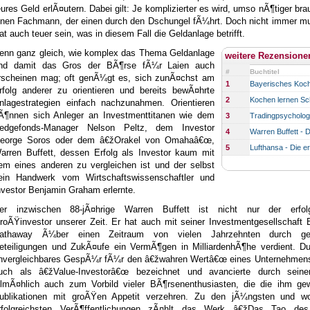
eures Geld erlÃ¤utern. Dabei gilt: Je komplizierter es wird, umso nÃ¶tiger br
inen Fachmann, der einen durch den Dschungel fÃ¼hrt. Doch nicht immer mu
at auch teuer sein, was in diesem Fall die Geldanlage betrifft.
enn ganz gleich, wie komplex das Thema Geldanlage
weitere Rezensione
nd damit das Gros der BÃ¶rse fÃ¼r Laien auch
#
Buchtitel
rscheinen mag; oft genÃ¼gt es, sich zunÃ¤chst am
1
Bayerisches Koc
rfolg anderer zu orientieren und bereits bewÃ¤hrte
2
Kochen lernen Schr
nlagestrategien einfach nachzunahmen. Orientieren
Ã¶nnen sich Anleger an Investmenttitanen wie dem
3
Tradingpsychologi
edgefonds-Manager Nelson Peltz, dem Investor
4
Warren Buffett - D
eorge Soros oder dem â€žOrakel von Omahaâ€œ,
5
Lufthansa - Die e
arren Buffett, dessen Erfolg als Investor kaum mit
em eines anderen zu vergleichen ist und der selbst
ein Handwerk vom Wirtschaftswissenschaftler und
nvestor Benjamin Graham erlernte.
er inzwischen 88-jÃ¤hrige Warren Buffett ist nicht nur der erfolg
roÃŸinvestor unserer Zeit. Er hat auch mit seiner Investmentgesellschaft 
athaway Ã¼ber einen Zeitraum von vielen Jahrzehnten durch ges
eteiligungen und ZukÃ¤ufe ein VermÃ¶gen in MilliardenhÃ¶he verdient. Du
nvergleichbares GespÃ¼r fÃ¼r den â€žwahren Wertâ€œ eines Unternehmens,
uch als â€žValue-Investorâ€œ bezeichnet und avancierte durch seine
llmÃ¤hlich auch zum Vorbild vieler BÃ¶rsenenthusiasten, die die ihm ge
ublikationen mit groÃŸen Appetit verzehren. Zu den jÃ¼ngsten und w
rfolgreichsten VerÃ¶ffentlichungen zÃ¤hlt das Werk â€žDas Tao de