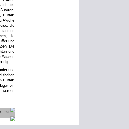
zlich im
Autoren,
 Buffett
sprÃ¼che
eise, die
radition
nen, die
uffet und
aben. Die
hten und
r-Wissen
rfolg.
nder und
isheiten
n Buffett
leger ein
h werden