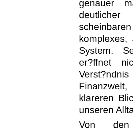
genauer ma
deutliche
scheinbaren
komplexes, 
System. Sei
er?ffnet ni
Verst?nd
Finanzwelt
klareren Bli
unseren Allt
Von den