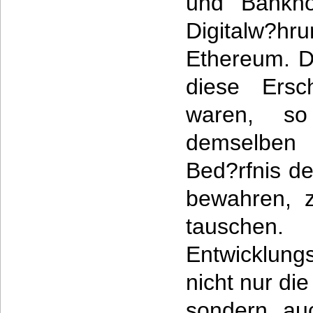
und Bankno
Digitalw?hr
Ethereum. D
diese Ersc
waren, so
demselben
Bed?rfnis d
bewahren, 
tauschen
Entwicklun
nicht nur di
sondern auc