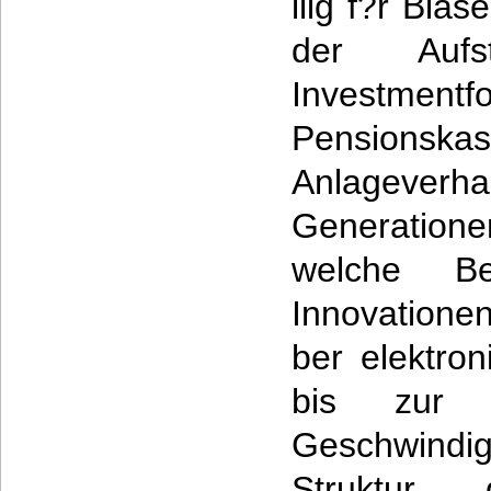
llig f?r Bla
der Auf
Invest
Pensionska
Anlagev
Generation
welche Be
Innovatione
ber elektro
bis zur 
Geschwindig
Struktur 