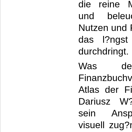
die reine 
und beleuc
Nutzen und 
das l?ngst
durchdringt.
Was de
Finanzbuchv
Atlas der F
Dariusz W?j
sein Ansp
visuell zug