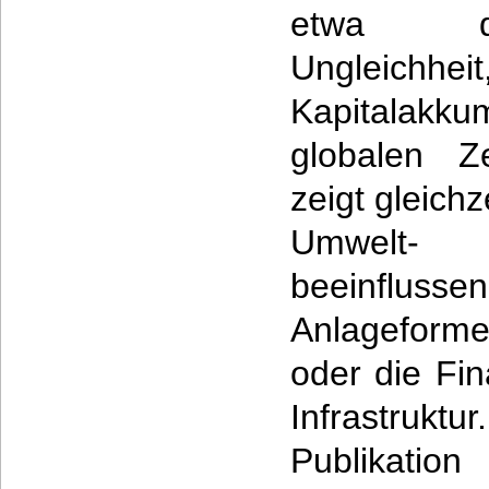
etwa d
Ungleich
Kapitalakk
globalen Z
zeigt gleich
Umwelt- u
beeinflusse
Anlageform
oder die Fin
Infrastrukt
Publikation