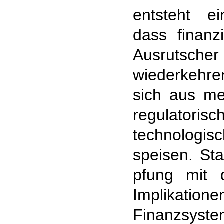
entsteht ei
dass finanz
Ausrutsc
wiederkehre
sich aus me
regulator
technologi
speisen. Sta
pfung mit d
Implika
Finanzsystem