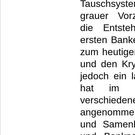
Tauschsys
grauer Vor
die Entste
ersten Bank
zum heutige
und den Kr
jedoch ein 
hat im L
versch
angenommen
und Samenk