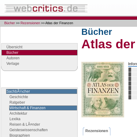
Bücher
>>
Rezensionen
>> Atlas der Finanzen
Bücher
Navigation
Atlas de
Seiten der Rubrik "Bücher"
Übersicht
Bücher
Autoren
Verlage
Info
Buchgenres
Stöbern Sie nach Büchern
SachbÃ¼cher
Geschichte
Ratgeber
Wirtschaft & Finanzen
Architektur
Lexika
Reisen & LÃ¤nder
Geisteswissenschaften
Rezensionen
Biographien