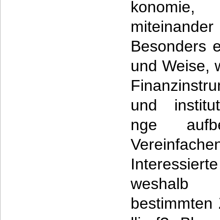
konomie,
miteinande
Besonders ei
und Weise, 
Finanzinstr
und instit
nge aufb
Vereinfach
Interessiert
weshalb 
bestimmten 