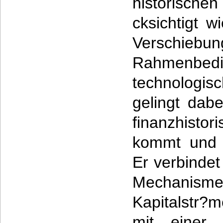
historische
cksichtigt w
Verschieb
Rahmenb
technologi
gelingt dabe
finanzhisto
kommt und n
Er verbindet
Mechanisme
Kapitalstr?
mit einer 