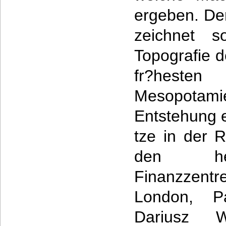
ergeben. De
zeichnet so
Topografie d
fr?hesten
Mesopot
Entstehung 
tze in der 
den heu
Finanzzen
London, Pa
Dariusz W