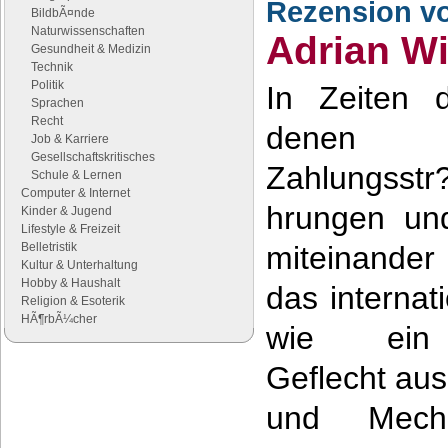
Rezension v
BildbÃ¤nde
Naturwissenschaften
Adrian Wi
Gesundheit & Medizin
Technik
Politik
In Zeiten d
Sprachen
Recht
denen gre
Job & Karriere
Gesellschaftskritisches
Zahlungss
Schule & Lernen
Computer & Internet
hrungen un
Kinder & Jugend
Lifestyle & Freizeit
Belletristik
miteinander
Kultur & Unterhaltung
Hobby & Haushalt
das internat
Religion & Esoterik
HÃ¶rbÃ¼cher
wie ein u
Geflecht aus
Google Anzeigen
Anzeigen
und Mech