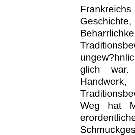
Frankreic
Geschich
Beharrlichkei
Traditionsb
ungew?hnli
glich war.
Handwer
Traditions
Weg hat Ma
erordentli
Schmuckg