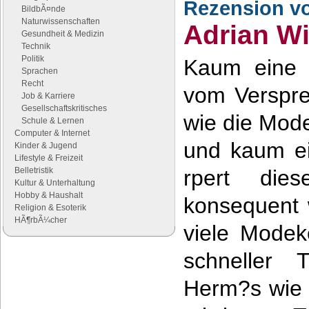
Rezension v
BildbÃ¤nde
Naturwissenschaften
Adrian Wi
Gesundheit & Medizin
Technik
Politik
Kaum eine 
Sprachen
Recht
vom Verspr
Job & Karriere
Gesellschaftskritisches
wie die Mode
Schule & Lernen
Computer & Internet
und kaum e
Kinder & Jugend
Lifestyle & Freizeit
Belletristik
rpert die
Kultur & Unterhaltung
Hobby & Haushalt
konsequent
Religion & Esoterik
HÃ¶rbÃ¼cher
viele Mode
schneller 
Google Anzeigen
Anzeigen
Herm?s wie 