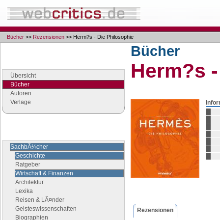
Bücher
>>
Rezensionen
>> Herm?s - Die Philosophie
Bücher
Navigation
Herm?s -
Seiten der Rubrik "Bücher"
Übersicht
Bücher
Autoren
Verlage
Info
Buchgenres
Stöbern Sie nach Büchern
SachbÃ¼cher
Geschichte
Ratgeber
Wirtschaft & Finanzen
Architektur
Lexika
Reisen & LÃ¤nder
Geisteswissenschaften
Rezensionen
Biographien