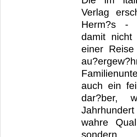
Die im ital
Verlag ersc
Herm?s - D
damit nicht
einer Reise
au?ergew?hn
Familienun
auch ein fe
dar?ber,
Jahrhundert
wahre Quali
sondern 