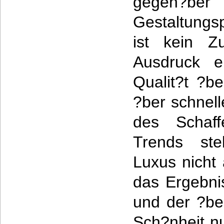
gegen?ber
Gestaltungs
ist kein Zu
Ausdruck ei
Qualit?t ?b
?ber schnell
des Schaff
Trends ste
Luxus nicht 
das Ergebni
und der ?be
Sch?nheit n