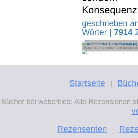
Konsequenz 
geschrieben a
Wörter |
7914
Z
Kommentare zur Rezension (0)
Platz für Anregungen und Ergänzun
Startseite
Büch
|
Bücher bei webcritics: Alle Rezensionen 
v
Rezensenten
Reze
|