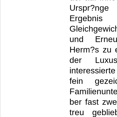
Urspr?nge 
Ergebnis
Gleichgewich
und Erneue
Herm?s zu e
der Luxu
interessiert
fein gezei
Familienunt
ber fast zw
treu gebli