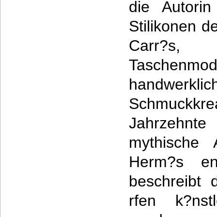
die Autori
Stilikonen d
Carr?s,
Taschen
handwerkli
Schmuckkrea
Jahrzehnt
mythische
Herm?s ent
beschreibt 
rfen k?nstl