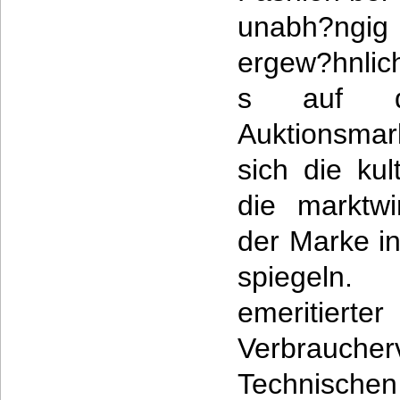
unabh?ngig
ergew?hnlic
s auf de
Auktionsmar
sich die ku
die marktwi
der Marke in
spiegeln
emeritier
Verbrauch
Technische