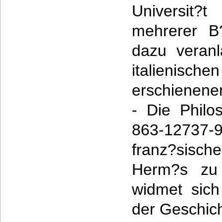
Universit?t
mehrerer B
dazu veranl
italienisch
erschienene
- Die Philo
863-12737-9
franz?sis
Herm?s zu 
widmet sich
der Geschic