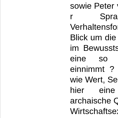
sowie Peter 
r Spr
Verhaltensfo
Blick um di
im Bewusst
eine so b
einnimmt ? 
wie Wert, Se
hier ein
archaische 
Wirtschafts