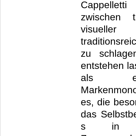
Cappelletti
zwischen ti
visuell
traditionsr
zu schlage
entstehen la
als ei
Markenmono
es, die bes
das Selbstb
s in e