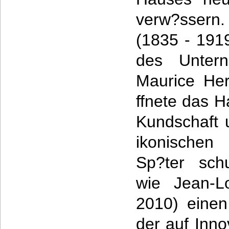
verw?ssern.
(1835 - 191
des Untern
Maurice He
ffnete das H
Kundschaft 
ikonischen 
Sp?ter schu
wie Jean-L
2010) einen
der auf Inno