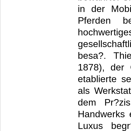
in der Mobi
Pferden b
hochwertige
gesellscha
besa?. Thi
1878), der
etablierte s
als Werkstat
dem Pr?zi
Handwerks 
Luxus begr