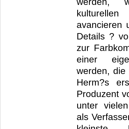
werden, w
kulturel
avancieren u
Details ? v
zur Farbkom
einer eige
werden, die w
Herm?s ersc
Produzent v
unter viele
als Verfasse
kleinste 