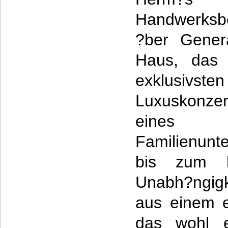
Handwerksbe
?ber Gener
Haus, das 
exklusi
Luxuskonzer
eines 
Familienunt
bis zum h
Unabh?ngigk
aus einem ei
das wohl e