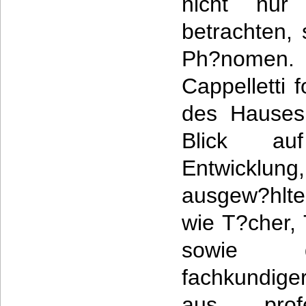
nicht nur
betrachten, 
Ph?nomen. 
Cappelletti 
des Hauses 
Blick au
Entwicklung
ausgew?hlt
wie T?cher,
sowie d
fachkundige
aus profe