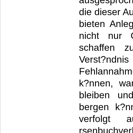
ausgesproche
die dieser A
bieten Anle
nicht nur O
schaffen z
Verst?ndn
Fehlannahme
k?nnen, wa
bleiben un
bergen k?nn
verfolgt
rsenbuchv