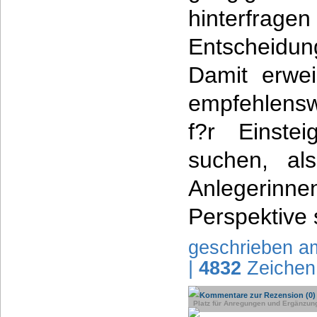
hinterfrag
Entscheidun
Damit erwei
empfehlensw
f?r Einstei
suchen, al
Anlegerinnen
Perspektive 
geschrieben a
|
4832
Zeichen
Kommentare zur Rezension (0)
Platz für Anregungen und Ergänzun