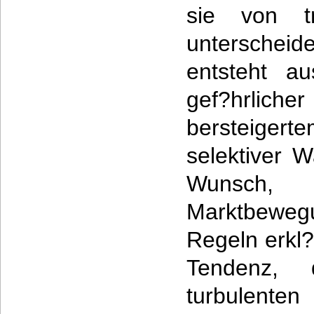
sie von tr
untersche
entsteht a
gef?hrl
bersteiger
selektiver
Wunsc
Marktbeweg
Regeln erkl
Tendenz,
turbulen