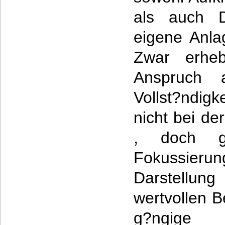
als auch D
eigene Anla
Zwar erhe
Anspruch a
Vollst?ndigk
nicht bei de
, doch g
Fokussieru
Darstellun
wertvollen Be
g?ngige 