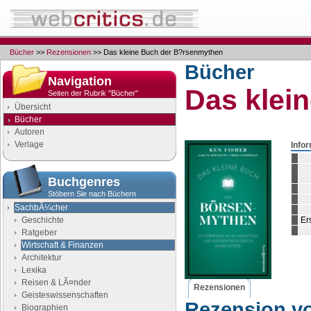
Bücher
>>
Rezensionen
>> Das kleine Buch der B?rsenmythen
Bücher
Navigation
Das klei
Seiten der Rubrik "Bücher"
Übersicht
Bücher
Autoren
Verlage
Info
Buchgenres
Stöbern Sie nach Büchern
SachbÃ¼cher
Geschichte
Er
Ratgeber
Wirtschaft & Finanzen
Architektur
Lexika
Reisen & LÃ¤nder
Rezensionen
Geisteswissenschaften
Rezension v
Biographien