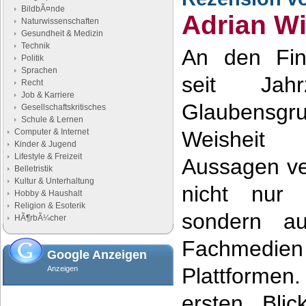
BildbÃ¤nde
Adrian Wi
Naturwissenschaften
Gesundheit & Medizin
Technik
An den Fin
Politik
Sprachen
seit Jahr
Recht
Job & Karriere
Glaubensgr
Gesellschaftskritisches
Schule & Lernen
Computer & Internet
Weisheit 
Kinder & Jugend
Lifestyle & Freizeit
Aussagen ver
Belletristik
Kultur & Unterhaltung
nicht nur u
Hobby & Haushalt
Religion & Esoterik
sondern au
HÃ¶rbÃ¼cher
Fachmedien
Google Anzeigen
Plattforme
Anzeigen
ersten Blic