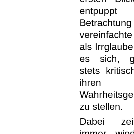
entpuppt
Betrachtun
vereinfacht
als Irrglaub
es sich, g
stets kritis
ihren 
Wahrheitsge
zu stellen.
Dabei zei
immer wied