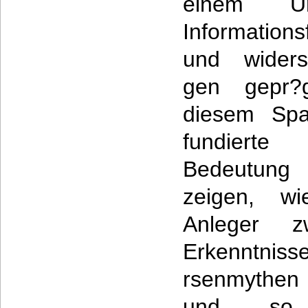
einem U
Informations
und widers
gen gepr?
diesem Spa
fundiert
Bedeutung 
zeigen, wi
Anleger zw
Erkenntniss
rsenmythen 
und so z