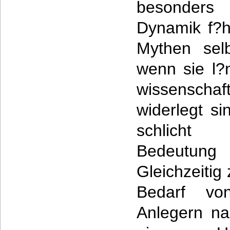
besonders 
Dynamik f?h
Mythen selb
wenn sie l?
wissensch
widerlegt si
schlicht
Bedeutu
Gleichzeitig 
Bedarf vo
Anlegern nac