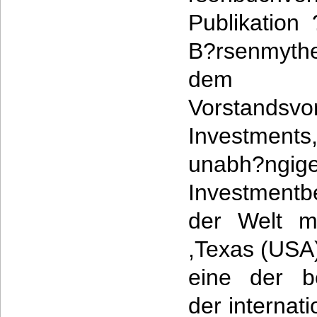
Publikation
B?rsenmyth
dem G
Vorstandsvo
Investment
unabh?ngig
Investmentb
der Welt mi
,Texas (USA)
eine der b
der internat