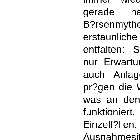
gerade har
B?rsenmyt
erstaunlich
entfalten: 
nur Erwartu
auch Anlag
pr?gen die
was an den 
funktioniert
Einzelf?l
Ausnahme