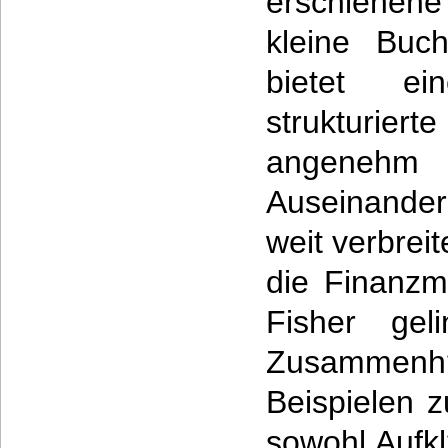
erschienen
kleine Buc
bietet e
strukturi
angen
Auseinande
weit verbrei
die Finanzm
Fisher geli
Zusammenh?
Beispielen 
sowohl Aufkl