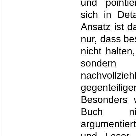
und pointie
sich in Deta
Ansatz ist da
nur, dass b
nicht halten
sondern
nachvollzie
gegenteilige
Besonders w
Buch nic
argumentier