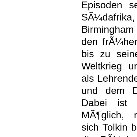
Episoden se
SÃ¼dafrika
Birmingham
den frÃ¼hen
bis zu sein
Weltkrieg u
als Lehrend
und dem Du
Dabei ist
MÃ¶glich, n
sich Tolkin 