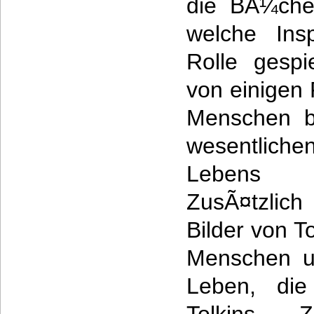
die BÃ¼che
welche Insp
Rolle gespi
von einigen
Menschen be
wesentlic
Lebens b
ZusÃ¤tzlich
Bilder von T
Menschen u
Leben, di