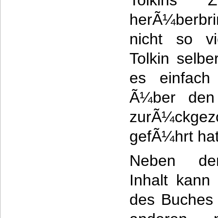
Tolkins 
herÃ¼berbri
nicht so v
Tolkin selbe
es einfach
Ã¼ber den 
zurÃ¼ck
gefÃ¼hrt hat
Neben de
Inhalt kann
des Buches 