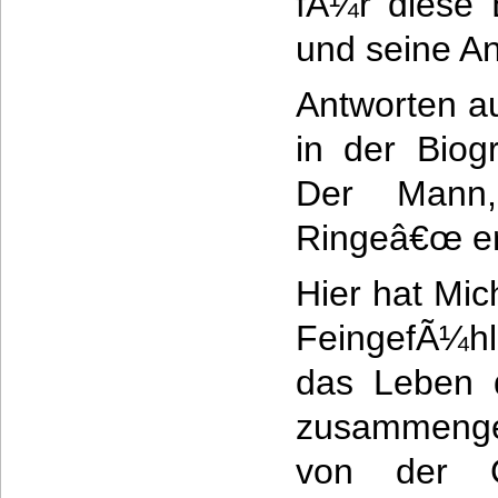
fÃ¼r diese 
und seine A
Antworten au
in der Biogr
Der Mann
Ringeâ€œ er
Hier hat Mic
FeingefÃ¼hl
das Leben 
zusammenge
von der G