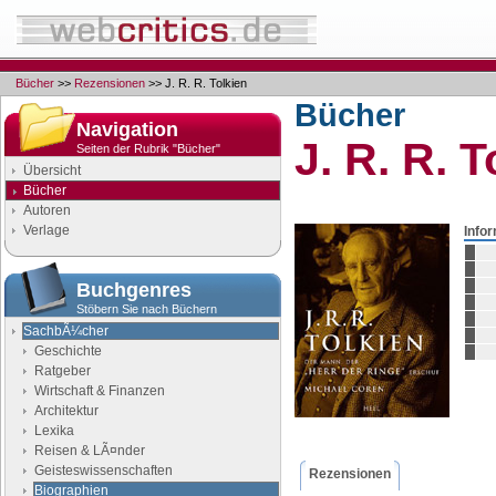
Bücher
>>
Rezensionen
>> J. R. R. Tolkien
Bücher
Navigation
J. R. R. T
Seiten der Rubrik "Bücher"
Übersicht
Bücher
Autoren
Verlage
Info
Buchgenres
Stöbern Sie nach Büchern
SachbÃ¼cher
Geschichte
Ratgeber
Wirtschaft & Finanzen
Architektur
Lexika
Reisen & LÃ¤nder
Geisteswissenschaften
Rezensionen
Biographien