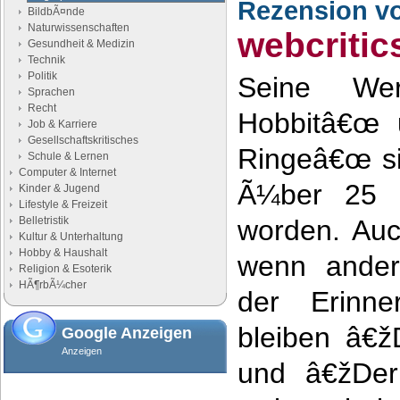
Rezension v
BildbÃ¤nde
Naturwissenschaften
webcritic
Gesundheit & Medizin
Technik
Politik
Seine We
Sprachen
Recht
Hobbitâ€œ 
Job & Karriere
Gesellschaftskritisches
Ringeâ€œ si
Schule & Lernen
Computer & Internet
Ã¼ber 25 S
Kinder & Jugend
Lifestyle & Freizeit
Belletristik
worden. Auc
Kultur & Unterhaltung
Hobby & Haushalt
wenn ander
Religion & Esoterik
HÃ¶rbÃ¼cher
der Erinne
bleiben â€ž
Google Anzeigen
Anzeigen
und â€žDer