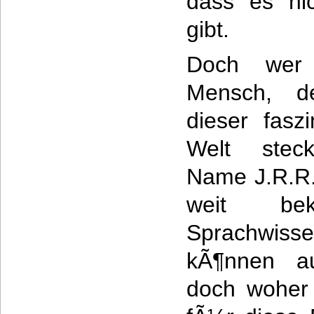
dass es nic
gibt.
Doch wer 
Mensch, de
dieser fasz
Welt stec
Name J.R.R. 
weit be
Sprachwi
kÃ¶nnen au
doch woher 