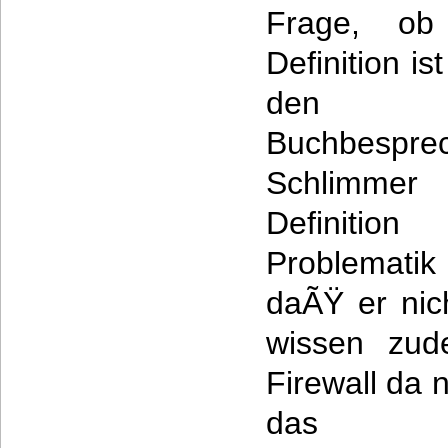
Frage, ob 
Definition i
den R
Buchbesp
Schlimme
Definiti
Problematik
daÃŸ er nich
wissen zud
Firewall da n
das E-