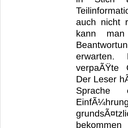
Teilinform
auch nicht 
kann man 
Beantwor
erwarten.
verpaÃŸte 
Der Leser hÃ
Sprache e
EinfÃ¼
grundsÃ¤
bekomme