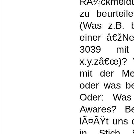
RÃ¼ckmeldu
zu beurteil
(Was z.B. 
einer â€žNe
3039 mit
x.y.zâ€œ)?
mit der Mel
oder was be
Oder: Was 
Awares? Be
lÃ¤ÃŸt uns 
in Stich â