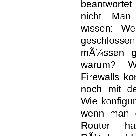
beantwortet
nicht. Man
wissen: We
geschloss
mÃ¼ssen ge
warum? W
Firewalls ko
noch mit de
Wie konfigur
wenn man e
Router h