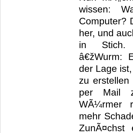
wissen: W
Computer? D
her, und auc
in Stich. 
â€žWurm: E
der Lage ist
zu erstellen
per Mail 
WÃ¼rmer ri
mehr Schade
ZunÃ¤chst e