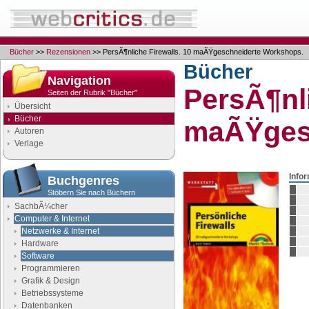
Bücher
>>
Rezensionen
>> PersÃ¶nliche Firewalls. 10 maÃŸgeschneiderte Workshops.
Bücher
Navigation
PersÃ¶nli
Seiten der Rubrik "Bücher"
Übersicht
Bücher
maÃŸges
Autoren
Verlage
Info
Buchgenres
Stöbern Sie nach Büchern
SachbÃ¼cher
Computer & Internet
Netzwerke & Internet
Hardware
Software
Programmieren
Grafik & Design
Betriebssysteme
Datenbanken