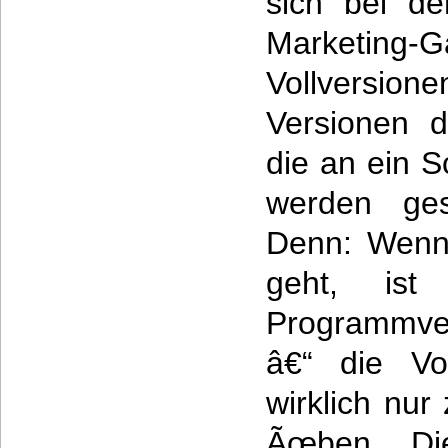
sich bei d
Marketin
Vollversio
Versionen d
die an ein 
werden ges
Denn: Wenn 
geht, ist
Programmve
â€“ die Vol
wirklich nu
Ãœben. Die