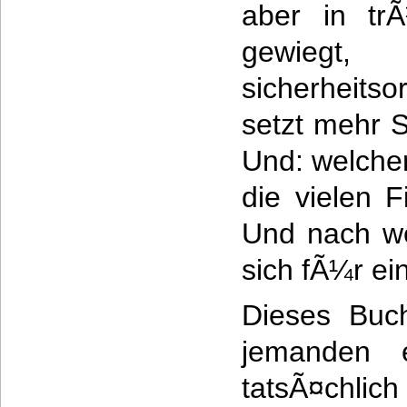
aber in trÃ
gewieg
sicherheitso
setzt mehr 
Und: welcher
die vielen F
Und nach wel
sich fÃ¼r ei
Dieses Buc
jemanden e
tatsÃ¤chlic