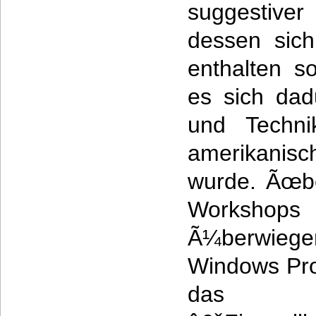
suggestiver
dessen sich
enthalten sol
es sich dad
und Techni
amerikanisc
wurde. Ãœbe
Workshop
Ã¼berwiege
Windows Pro
das