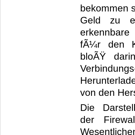
bekommen sol
Geld zu er
erkennbare w
fÃ¼r den K
bloÃŸ dari
Verbind
Herunterlad
von den Hers
Die Darste
der Firewal
Wesentlich