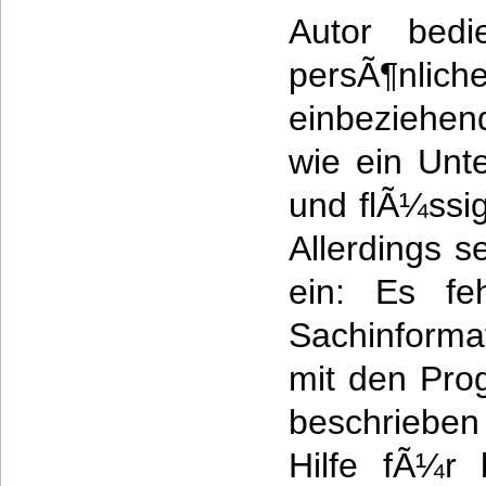
Autor bedi
persÃ¶nl
einbeziehen
wie ein Unte
und flÃ¼ssi
Allerdings se
ein: Es fe
Sachinform
mit den Pro
beschrieben
Hilfe fÃ¼r 