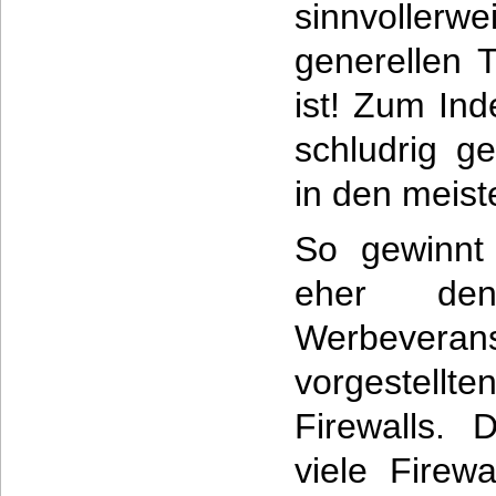
sinnvoll
generellen T
ist! Zum Ind
schludrig g
in den meist
So gewinn
eher den
Werbevera
vorgestel
Firewalls. 
viele Firew