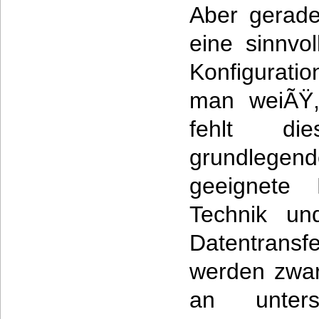
Aber gerade
eine sinnvol
Konfigurati
man weiÃŸ,
fehlt d
grundleg
geeignete 
Technik un
Datentrans
werden zwar,
an untersc