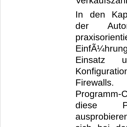
Verkaufszah
In den Kapi
der Aut
praxisorienti
EinfÃ¼hrun
Einsatz 
Konfigura
Firewalls
Programm
diese P
ausprobieren