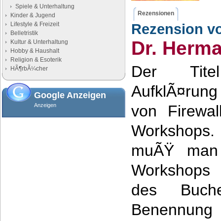
Spiele & Unterhaltung
Rezensionen
Kinder & Jugend
Lifestyle & Freizeit
Rezension v
Belletristik
Dr. Herm
Kultur & Unterhaltung
Hobby & Haushalt
Religion & Esoterik
Der Tite
HÃ¶rbÃ¼cher
AufklÃ¤run
Google Anzeigen
Anzeigen
von Firewal
Workshops
muÃŸ man 
Workshops e
des Buch
Benennu