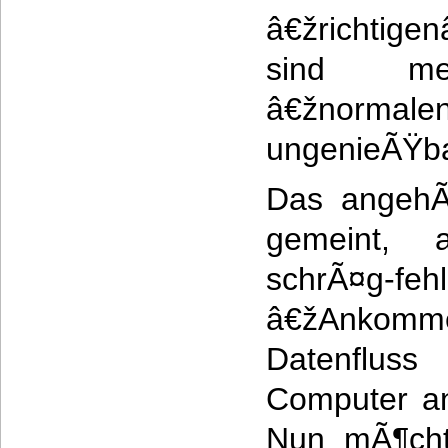
â€žrichti
sind m
â€žnormale
ungenieÃŸba
Das angehÃ¤
gemeint, 
schrÃ¤g-
â€žAnkomm
Datenfluss
Computer a
Nun mÃ¶cht