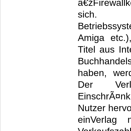
â€žFirewal
sich. N
Betriebssy
Amiga etc.
Titel aus In
Buchhande
haben, werd
Der Ver
EinschrÃ¤n
Nutzer hervo
einVerlag 