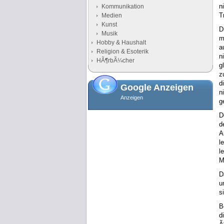
n
Kommunikation
T
Medien
Kunst
D
Musik
m
Hobby & Haushalt
a
Religion & Esoterik
n
HÃ¶rbÃ¼cher
g
z
d
Google Anzeigen
n
Anzeigen
g
D
d
A
l
l
M
D
u
s
B
d