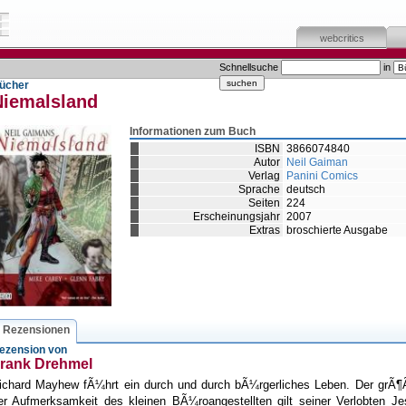
webcritics
Schnellsuche
in
ücher
Niemalsland
Informationen zum Buch
ISBN
3866074840
Autor
Neil Gaiman
Verlag
Panini Comics
Sprache
deutsch
Seiten
224
Erscheinungsjahr
2007
Extras
broschierte Ausgabe
Rezensionen
ezension von
rank Drehmel
ichard Mayhew fÃ¼hrt ein durch und durch bÃ¼rgerliches Leben. Der grÃ¶Ã
er Aufmerksamkeit des kleinen BÃ¼roangestellten gilt seiner Verlobten Je