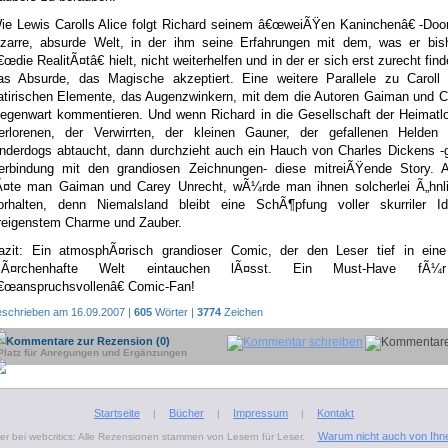
ie Lewis Carolls Alice folgt Richard seinem â€œweiÃŸen Kaninchenâ€ -Door
izarre, absurde Welt, in der ihm seine Erfahrungen mit dem, was er bis
€œdie RealitÃ¤tâ€ hielt, nicht weiterhelfen und in der er sich erst zurecht find
as Absurde, das Magische akzeptiert. Eine weitere Parallele zu Caroll 
atirischen Elemente, das Augenzwinkern, mit dem die Autoren Gaiman und C
egenwart kommentieren. Und wenn Richard in die Gesellschaft der Heimatlo
erlorenen, der Verwirrten, der kleinen Gauner, der gefallenen Helden
nderdogs abtaucht, dann durchzieht auch ein Hauch von Charles Dickens -g
erbindung mit den grandiosen Zeichnungen- diese mitreiÃŸende Story. Al
Ã¤te man Gaiman und Carey Unrecht, wÃ¼rde man ihnen solcherlei Ã„hnli
orhalten, denn Niemalsland bleibt eine SchÃ¶pfung voller skurriler I
reigenstem Charme und Zauber.
azit: Ein atmosphÃ¤risch grandioser Comic, der den Leser tief in eine 
Ã¤rchenhafte Welt eintauchen lÃ¤sst. Ein Must-Have fÃ¼
€œanspruchsvollenâ€ Comic-Fan!
eschrieben am 16.09.2007 |
605
Wörter |
3774
Zeichen
Kommentare zur Rezension (0)
Platz für Anregungen und Ergänzungen
Startseite
Bücher
Impressum
Kontakt
|
|
|
Warum nicht auch von Ihn
r bei webcritics: Alle Rezensionen stammen von Lesern für Leser.