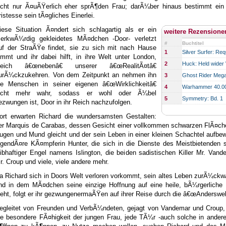
icht nur Ã¤uÃŸerlich eher sprÃ¶den Frau; darÃ¼ber hinaus bestimmt ein
ristesse sein tÃ¤gliches Einerlei.
iese Situation Ã¤ndert sich schlagartig als er ein
weitere Rezensione
erkwÃ¼rdig gekleidetes MÃ¤dchen -Door- verletzt
#
Buchtitel
uf der StraÃŸe findet, sie zu sich mit nach Hause
1
Silver Surfer: Re
immt und ihr dabei hilft, in ihre Welt unter London,
2
Huck: Held wider 
leich â€œnebenâ€ unserer â€œRealitÃ¤tâ€
urÃ¼ckzukehren. Von dem Zeitpunkt an nehmen ihn
3
Ghost Rider Meg
ie Menschen in seiner eigenen â€œWirklichkeitâ€
4
Warhammer 40.0
icht mehr wahr, sodass er wohl oder Ã¼bel
5
Symmetry: Bd. 1
ezwungen ist, Door in ihr Reich nachzufolgen.
ort erwarten Richard die wundersamsten Gestalten:
er Marquis de Carabas, dessen Gesicht einer vollkommen schwarzen FlÃ¤che
ugen und Mund gleicht und der sein Leben in einer kleinen Schachtel aufbew
egendÃ¤re KÃ¤mpferin Hunter, die sich in die Dienste des Meistbietenden st
eibhaftiger Engel namens Islington, die beiden sadistischen Killer Mr. Van
r. Croup und viele, viele andere mehr.
a Richard sich in Doors Welt verloren vorkommt, sein altes Leben zurÃ¼ck
nd in dem MÃ¤dchen seine einzige Hoffnung auf eine heile, bÃ¼rgerliche 
ieht, folgt er ihr gezwungenermaÃŸen auf ihrer Reise durch die â€œAnderswelt
egleitet von Freunden und VerbÃ¼ndeten, gejagt von Vandemar und Croup, 
ie besondere FÃ¤higkeit der jungen Frau, jede TÃ¼r -auch solche in ander