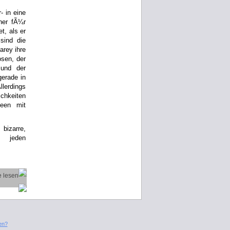
- in eine
her fÃ¼r
et, als er
sind die
arey ihre
sen, der
 und der
erade in
lerdings
chkeiten
deen mit
bizarre,
r jeden
en?