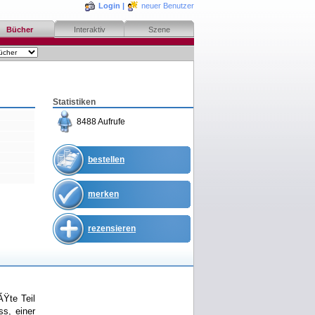
Login
|
neuer Benutzer
Bücher
Interaktiv
Szene
Statistiken
8488 Aufrufe
bestellen
merken
rezensieren
Ÿte Teil
ss, einer