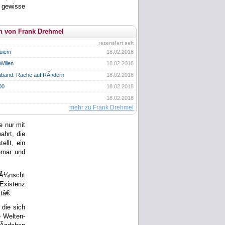
 gewisse
n von Frank Drehmel
rezensiert seit
quiem
18.02.2018
Willen
18.02.2018
aband: Rache auf RÃ¤dern
18.02.2018
00
18.02.2018
18.02.2018
mehr zu Frank Drehmel
 nur mit
ahrt, die
ellt, ein
demar und
wÃ¼nscht
Existenz
â€.
die sich
e Welten-