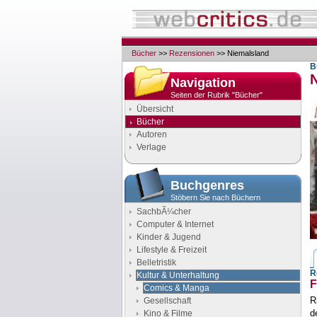
Bücher
>>
Rezensionen
>> Niemalsland
B
Navigation
Seiten der Rubrik "Bücher"
Übersicht
Bücher
Autoren
Verlage
Buchgenres
Stöbern Sie nach Büchern
SachbÃ¼cher
Computer & Internet
Kinder & Jugend
Lifestyle & Freizeit
Belletristik
R
Kultur & Unterhaltung
F
Comics & Manga
R
Gesellschaft
d
Kino & Filme