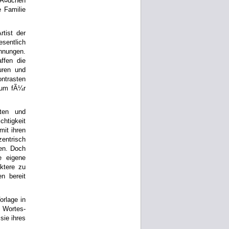
MÃ¤dchen
 Familie
rtist der
sentlich
chnungen.
ffen die
uren und
ntrasten
aum fÃ¼r
iten und
htigkeit
mit ihren
entrisch
en. Doch
e eigene
ktere zu
n bereit
orlage in
 Wortes-
sie ihres