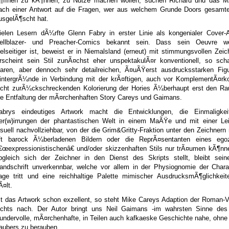
¶ffnen zu kÃ¶nnen, zu Nutze machen wollen, suchen Richard und das 
ach einer Antwort auf die Fragen, wer aus welchem Grunde Doors gesamte
usgelÃ¶scht hat.
ielen Lesern dÃ¼rfte Glenn Fabry in erster Linie als kongenialer Cover-A
ellblazer- und Preacher-Comics bekannt sein. Dass sein Oeuvre we
ielseitiger ist, beweist er in Niemalsland (erneut) mit stimmungsvollen Zei
rscheint sein Stil zunÃ¤chst eher unspektakulÃ¤r konventionell, so scha
laren, aber dennoch sehr detailreichen, Ã¤uÃŸerst ausdrucksstarken Fig
intergrÃ¼nde in Verbindung mit der krÃ¤ftigen, auch vor KomplementÃ¤rko
icht zurÃ¼ckschreckenden Kolorierung der Hories Ã¼berhaupt erst den R
ie Entfaltung der mÃ¤rchenhaften Story Careys und Gaimans.
abrys eindeutiges Artwork macht die Entwicklungen, die Einmaligke
er(w)irrungen der phantastischen Welt in einem MaÃŸe und mit einer Leic
isuell nachvollziehbar, von der die Grim&Gritty-Fraktion unter den Zeichnern 
ft barock Ã¼berladenen Bildern oder die ReprÃ¤sentanten eines egoz
€œexpressionistischenâ€ und/oder skizzenhaften Stils nur trÃ¤umen kÃ¶nn
bgleich sich der Zeichner in den Dienst des Skripts stellt, bleibt sein
andschrift unverkennbar, welche vor allem in der Physiognomie der Chara
age tritt und eine reichhaltige Palette mimischer AusdrucksmÃ¶glichkeite
Ã¤lt.
st das Artwork schon exzellent, so steht Mike Careys Adaption der Roman-V
ichts nach. Der Autor bringt uns Neil Gaimans -im wahrsten Sinne des
undervolle, mÃ¤rchenhafte, in Teilen auch kafkaeske Geschichte nahe, ohne 
aubers zu berauben.