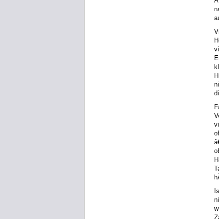
Ã
n
a
V
H
v
E
k
H
n
d
F
V
v
o
â
o
H
T
h
I
n
w
Z