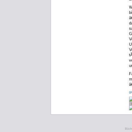
W
b
â
d
s
G
V
U
V
t
v
u
F
m
â
g
Büche