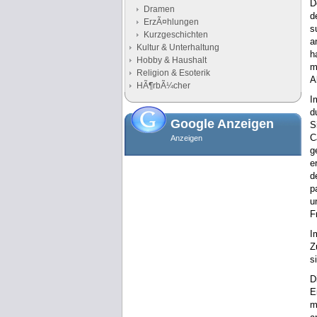
D
Dramen
d
ErzÃ¤hlungen
s
Kurzgeschichten
a
Kultur & Unterhaltung
h
Hobby & Haushalt
m
Religion & Esoterik
A
HÃ¶rbÃ¼cher
I
d
Google Anzeigen
S
C
Anzeigen
g
e
d
p
u
F
I
Z
s
D
E
m