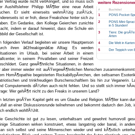
er Vertrag wurde nicht verlÃ¤ngert, und so muss sich
weitere Rezensione
er Aushilfslehrer Philipp MÃ¶ller eine neue Arbeit
#
Buchtitel
uchen. Er sieht einerseits wehmÃ¼tig zurÃ¼ck,
1
PONS Pocket-Spr
ndererseits ist er froh, diese Freakshow hinter sich zu
2
PONS Mini-Sprach
aben. Ein Gedanke, den Kollege Geierchen zunichte
in 5 Stunden!
acht, indem er darauf hinweist, dass die Schule ein
3
Tiere: Die groÃŸe
bbild der Gesellschaft ist.
Arten
m folgenden Verlauf begleiten wir unsere Hauptperson
4
Die Welt in Karte
urch ihren â€žfreakigenâ€œ Alltag: Es werden
5
Der Teppich von B
ituationen im Urlaub, bei seiner Arbeit in einem
allcenter, in seinem Privatleben und seiner Freizeit
eschildert. Ganz gewÃ¶hnliche Situationen, in denen
r aber immer wieder mit auÃŸergewÃ¶hnlichen Menschen zusammenkommt:
em HomÃ¶opathie begeisterten RockabillypÃ¤rchen, den seltsamen Esoterik
atriotischen und trinkfreudigen Burschenschaftlern bis hin zur Veganerin. L
nd Computernerds dÃ¼rfen auch nicht fehlen. Und so stellt sich immer hÃ¤u
rage: Wer gehÃ¶rt nicht zu den Freaks in unserem Land?
m letzten groÃŸen Kapitel geht es um Glaube und Religion. MÃ¶ller kann du
ufall an einer Diskussionsrunde teilnehmen und bekommt dadurch den Job, 
ich endlich wohlfÃ¼hlt.
ie Geschichte ist gut zu lesen, unterhaltsam und gewohnt humorvoll gesc
inige Situationen wirken konstruiert, etwas langatmig oder banal, in ander
an sich selbst und seine Mitmenschen wieder und wird kÃ¶stlich unterhal