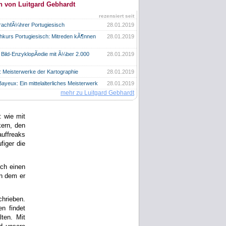
n von Luitgard Gebhardt
rezensiert seit
achfÃ¼hrer Portugiesisch
28.01.2019
kurs Portugiesisch: Mitreden kÃ¶nnen
28.01.2019
 Bild-EnzyklopÃ¤die mit Ã¼ber 2.000
28.01.2019
n: Meisterwerke der Kartographie
28.01.2019
ayeux: Ein mittelalterliches Meisterwerk
28.01.2019
mehr zu Luitgard Gebhardt
 wie mit
ern, den
auffreaks
figer die
rch einen
in dem er
hrieben.
en findet
ten. Mit