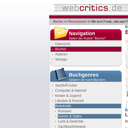
Bücher
>>
Rezensionen
>> Bin isch Freak, oda was?!
B
B
Navigation
Seiten der Rubrik "Bücher"
Übersicht
Bücher
Autoren
Verlage
Buchgenres
Stöbern Sie nach Büchern
SachbÃ¼cher
Computer & Internet
Kinder & Jugend
Lifestyle & Freizeit
Belletristik
R
Romane
L
Humor & Satire
I
Lyrik & Gedichte
Sachbuchromane