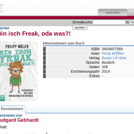
webcritics
Schnellsuche
in
ücher
in isch Freak, oda was?!
Informationen zum Buch
ISBN
3404607589
Autor
Philip MÃ¶ller
Verlag
Bastei LÃ¼bbe
Sprache
deutsch
Seiten
336
Erscheinungsjahr
2014
Extras
-
Rezensionen
ezension von
uitgard Gebhardt
nhalt: