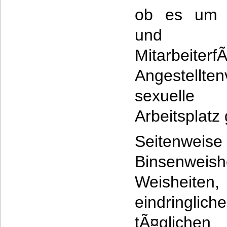
ob es um M
und A
Mitarbeiterf
Angestellt
sexuelle
Arbeitsplatz 
Seitenwe
Binsenwe
Weisheiten,
eindringli
tÃ¤gliche