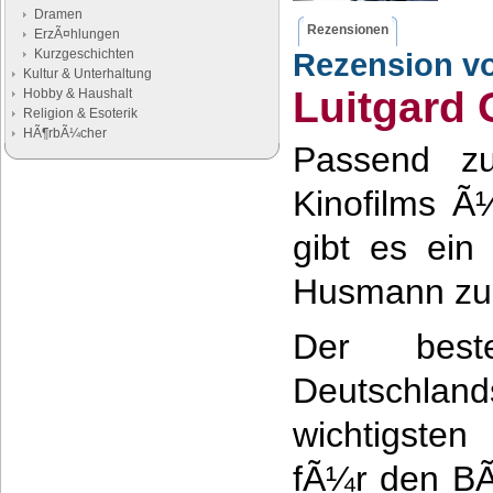
Dramen
Rezensionen
ErzÃ¤hlungen
Kurzgeschichten
Rezension v
Kultur & Unterhaltung
Luitgard 
Hobby & Haushalt
Religion & Esoterik
HÃ¶rbÃ¼cher
Passend zu
Google Anzeigen
Kinofilms Ã
Anzeigen
gibt es ein
Husmann zum
Der bes
Deutschland
wichtigste
fÃ¼r den BÃ