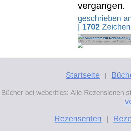
vergangen.
geschrieben a
|
1702
Zeichen
Kommentare zur Rezension (0)
Platz für Anregungen und Ergänzun
Startseite
Büch
|
Bücher bei webcritics: Alle Rezensionen 
v
Rezensenten
Reze
|