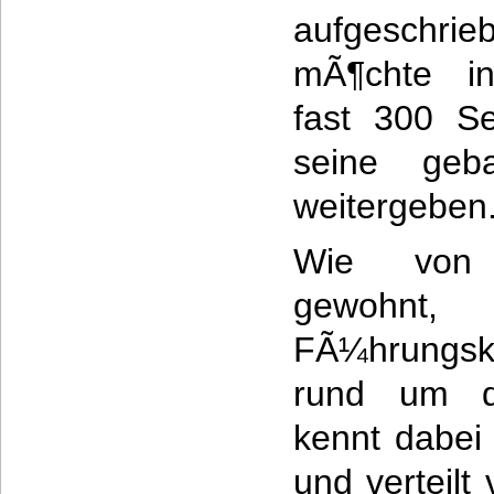
aufgeschri
mÃ¶chte i
fast 300 Se
seine gebal
weitergeben
Wie von 
gewohn
FÃ¼hrungskr
rund um d
kennt dabei
und verteilt