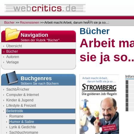
Bücher
>>
Rezensionen
>> Arbeit macht Arbeit, darum heiÃŸt sie ja so...:
Bücher
Navigation
Arbeit ma
Seiten der Rubrik "Bücher"
Übersicht
Bücher
sie ja so..
Autoren
Verlage
Info
Buchgenres
Stöbern Sie nach Büchern
SachbÃ¼cher
Computer & Internet
Kinder & Jugend
Lifestyle & Freizeit
Belletristik
Romane
Humor & Satire
Lyrik & Gedichte
Sachbuchromane