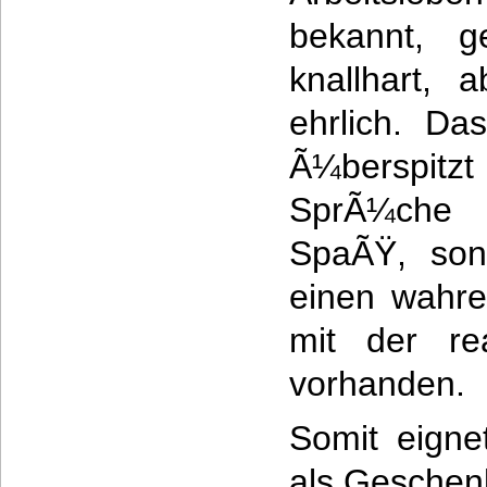
bekannt, g
knallhart, 
ehrlich. Da
Ã¼berspitzt
SprÃ¼che
SpaÃŸ, son
einen wahre
mit der rea
vorhanden.
Somit eigne
als Geschenk