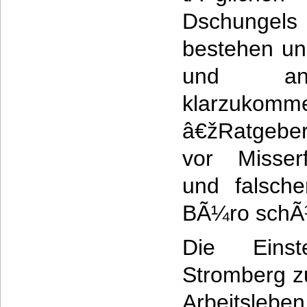
Dschunge
bestehen un
und and
klarzuko
â€žRatgebe
vor Misserf
und falsch
BÃ¼ro schÃ
Die Eins
Stromberg z
Arbeitsleb