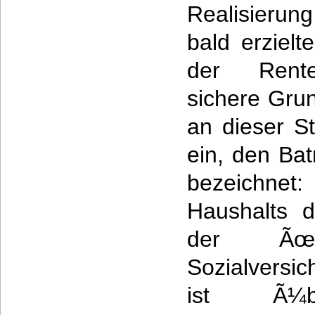
Realisieru
bald erzielt
der Rente
sichere Gru
an dieser St
ein, den Bat
bezeichnet
Haushalts 
der Ãœb
Sozialversic
ist Ã¼b