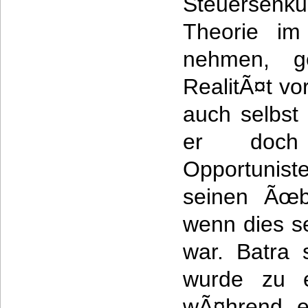
Steuersenk
Theorie im
nehmen, g
RealitÃ¤t vo
auch selbst 
er doch
Opportuniste
seinen Ãœb
wenn dies se
war. Batra 
wurde zu e
wÃ¤hrend e