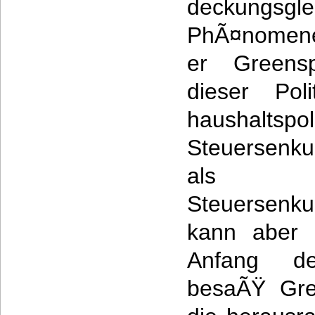
deckungsglei
PhÃ¤nomene
er Greensp
dieser Pol
haushaltspo
Steuersenk
als Rea
Steuersenku
kann aber 
Anfang de
besaÃŸ Gre