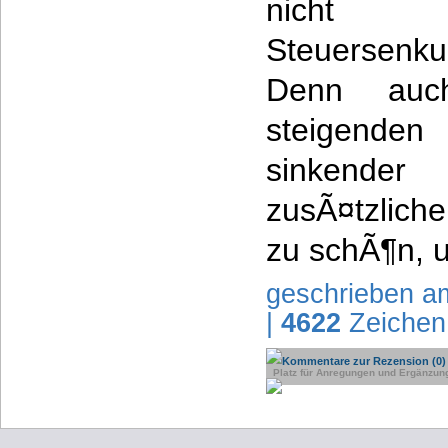
nicht ge
Steuersenku
Denn auc
steigenden
sinkende
zusÃ¤tzlich
zu schÃ¶n, 
geschrieben a
|
4622
Zeichen
Kommentare zur Rezension (0)
Platz für Anregungen und Ergänzun