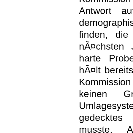
Antwort a
demographi
finden, di
nÃ¤chsten 
harte Probe
hÃ¤lt bereit
Kommission f
keinen G
Umlagesys
gedeckte
musste. 