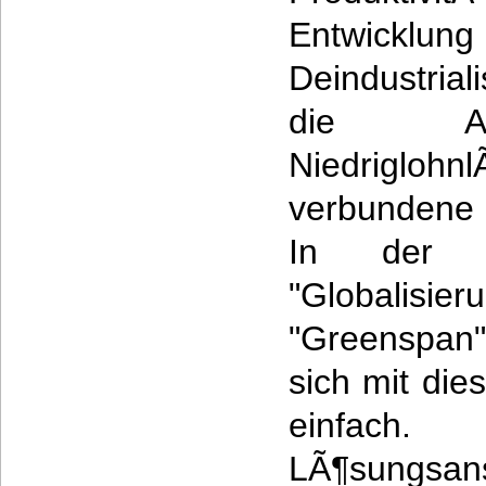
Entwic
Deindustrial
die Ab
Niedriglohn
verbundene 
In der 
"Globali
"Greenspan
sich mit die
einfach
LÃ¶sungs