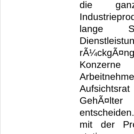
die gan
Industriepr
lange St
Dienstleist
rÃ¼ckgÃ¤
Konzerne 
Arbeitnehme
Aufsichtsrat
GehÃ¤lt
entscheiden
mit der Pro