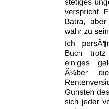
stetiges un
verspricht. 
Batra, abe
wahr zu sein
Ich persÃ¶
Buch trotz
einiges gel
Ã¼ber die
Rentenversi
Gunsten des 
sich jeder 