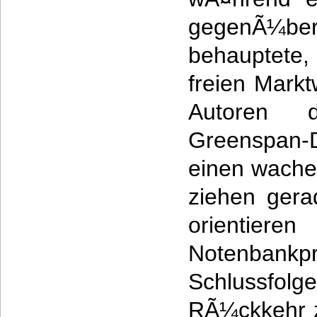
gegenÃ¼b
behauptete
freien Markt
Autoren 
Greenspan-D
einen wacher
ziehen gera
orientier
Notenban
Schlussfo
RÃ¼ckkehr z