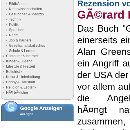
Rezension v
BildbÃ¤nde
Naturwissenschaften
GÃ©rard
Gesundheit & Medizin
Technik
Politik
Das Buch "G
Sprachen
Recht
einerseits e
Job & Karriere
Gesellschaftskritisches
Alan Greens
Schule & Lernen
Computer & Internet
ein Angriff a
Kinder & Jugend
Lifestyle & Freizeit
Belletristik
der USA der 
Kultur & Unterhaltung
Hobby & Haushalt
vor allem a
Religion & Esoterik
HÃ¶rbÃ¼cher
die Angeb
hÃ¤ngt nat
Google Anzeigen
Anzeigen
zusammen