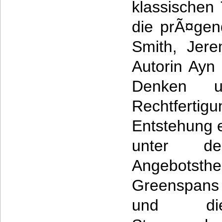
klassischen 
die prÃ¤ge
Smith, Jer
Autorin Ayn
Denken un
Rechtfertig
Entstehung 
unter d
Angebot
Greenspans 
und die