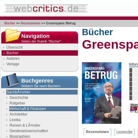
Bücher
>>
Rezensionen
>> Greenspans Betrug
Bücher
Navigation
Greenspa
Seiten der Rubrik "Bücher"
Übersicht
Bücher
Autoren
Verlage
Info
Buchgenres
Stöbern Sie nach Büchern
SachbÃ¼cher
Geschichte
Ratgeber
Wirtschaft & Finanzen
Architektur
Lexika
Reisen & LÃ¤nder
Geisteswissenschaften
Rezensionen
Leseprobe
Biographien