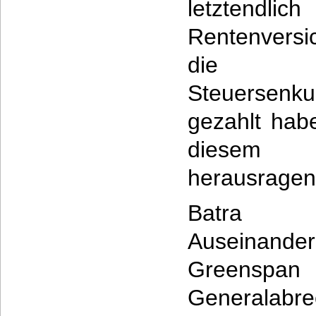
letztendlic
Rentenversi
die Ã
Steuersenku
gezahlt hab
diesem 
herausragend
Batra
Auseina
Greens
Generala