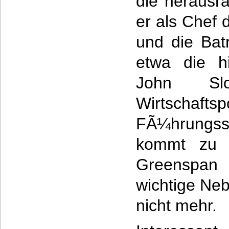
die herausr
er als Chef 
und die Batr
etwa die hi
John Sl
Wirtschaf
FÃ¼hrungss
kommt zu 
Greenspan 
wichtige Neb
nicht mehr.