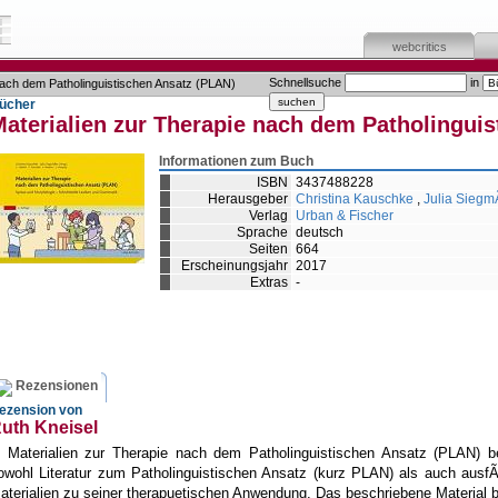
webcritics
Schnellsuche
in
nach dem Patholinguistischen Ansatz (PLAN)
ücher
aterialien zur Therapie nach dem Patholingui
Informationen zum Buch
ISBN
3437488228
Herausgeber
Christina Kauschke
,
Julia Siegm
Verlag
Urban & Fischer
Sprache
deutsch
Seiten
664
Erscheinungsjahr
2017
Extras
-
Rezensionen
ezension von
uth Kneisel
e Materialien zur Therapie nach dem Patholinguistischen Ansatz (PLAN) be
owohl Literatur zum Patholinguistischen Ansatz (kurz PLAN) als auch ausf
aterialien zu seiner therapuetischen Anwendung. Das beschriebene Material b