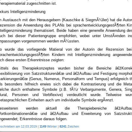
herapiematerial zugeschnitten ist.
xkurs Intelligenzminderung
m Austausch mit den Herausgebern (Kauschke & SiegmÃ¼ller) hat die Autori
ezension die Anwendung des PLANs bei sprachentwicklungsgestÃ¶rten Kin
ntelligenzminderung thematisiert. Beide haben eine generelle Anwendung d
uch bei dieser Patientengruppe empfohlen, wobei unter UmstÃ¤nden indi
npassungen vorgenommen werden mÃ¼ssten.
o wurde das vorliegende Matieral von der Autorin der Rezension bei
prachentwicklungsgestÃ¶rten Kindern mit Intelligenzminderung angewende
ich diese ersten Erkenntnisse zeigten:
ittels des Therapiekonzeptes wurden bisher die Bereiche â€žKorre
lexibilisierung von Satzstrukturenâ€œ und â€žAufbau und Festigung morpho
arkierungenâ€œ (Genus, Numerus, Personalform und Tempus) erfolgreich the
ls besonders hilfreich erwies sich dabei die Kontrastierung und die Meta
elche durch enthaltene Symbole (z.B. fÃ¼r Verbargumente, Genera, Sing
lural, Personen und Verbflexive) verdeutlicht wurde. Teilweise wu
etasprachlichen Einheiten auch um individuelle Symbole ergÃ¤nzt.
esweiteren werden aktuell die Therapiebereiche â€žAuf
ortkombinationenâ€œ und â€žAufbau und Erweiterung von Satzstruk
ngewendet; Erkenntnisse daraus folgen.
eschrieben am 12.03.2019 |
1149
Wörter |
8241
Zeichen