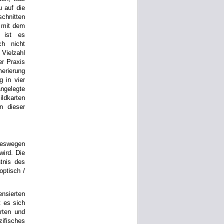
u auf die
chnitten
t mit dem
l ist es
ch nicht
Vielzahl
er Praxis
merierung
g in vier
angelegte
ldkarten
n dieser
weswegen
wird. Die
tnis des
ptisch /
nsierten
 es sich
rten und
ifisches