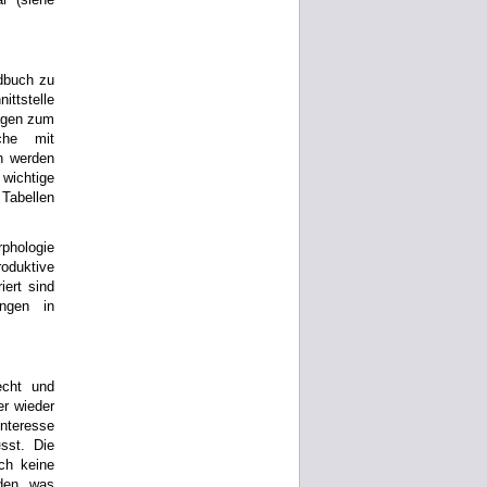
ndbuch zu
ttstelle
lagen zum
che mit
n werden
 wichtige
Tabellen
phologie
oduktive
ert sind
ngen in
echt und
er wieder
Interesse
sst. Die
ch keine
den, was