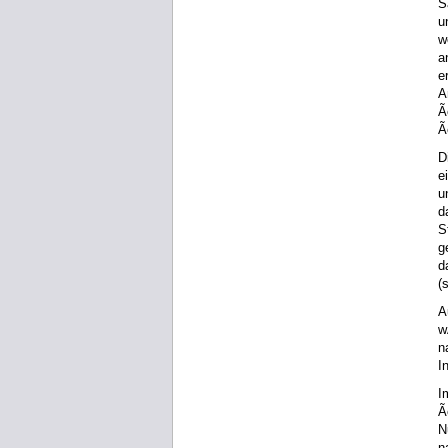
S
u
w
a
e
A
Ã
Ã
D
e
u
d
S
g
d
(
A
w
n
I
I
Ã
N
n