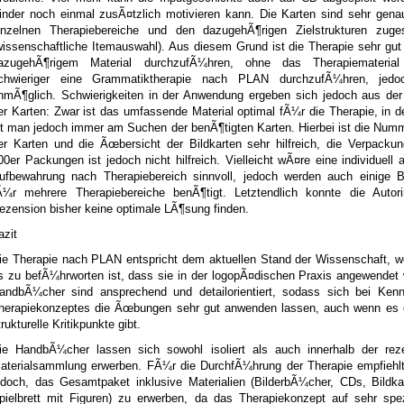
inder noch einmal zusÃ¤tzlich motivieren kann. Die Karten sind sehr gena
inzelnen Therapiebereiche und den dazugehÃ¶rigen Zielstrukturen zuges
wissenschaftliche Itemauswahl). Aus diesem Grund ist die Therapie sehr gu
azugehÃ¶rigem Material durchzufÃ¼hren, ohne das Therapiemateria
chwieriger eine Grammatiktherapie nach PLAN durchzufÃ¼hren, jedo
nmÃ¶glich. Schwierigkeiten in der Anwendung ergeben sich jedoch aus der 
er Karten: Zwar ist das umfassende Material optimal fÃ¼r die Therapie, in d
st man jedoch immer am Suchen der benÃ¶tigten Karten. Hierbei ist die Num
er Karten und die Ãœbersicht der Bildkarten sehr hilfreich, die Verpackun
00er Packungen ist jedoch nicht hilfreich. Vielleicht wÃ¤re eine individuell 
ufbewahrung nach Therapiebereich sinnvoll, jedoch werden auch einige Bi
Ã¼r mehrere Therapiebereiche benÃ¶tigt. Letztendlich konnte die Autori
ezension bisher keine optimale LÃ¶sung finden.
azit
ie Therapie nach PLAN entspricht dem aktuellen Stand der Wissenschaft, 
s zu befÃ¼hrworten ist, dass sie in der logopÃ¤dischen Praxis angewendet 
andbÃ¼cher sind ansprechend und detailorientiert, sodass sich bei Kenn
herapiekonzeptes die Ãœbungen sehr gut anwenden lassen, auch wenn es o
trukturelle Kritikpunkte gibt.
ie HandbÃ¼cher lassen sich sowohl isoliert als auch innerhalb der reze
aterialsammlung erwerben. FÃ¼r die DurchfÃ¼hrung der Therapie empfiehlt
edoch, das Gesamtpaket inklusive Materialien (BilderbÃ¼cher, CDs, Bildka
pielbrett mit Figuren) zu erwerben, da das Therapiekonzept auf sehr spez