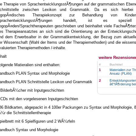
ie Therapie von SprachentwicklungsstÃ¶rungen auf der grammatischen Ebene
chnittstelle zwischen Lexikon und Grammatik. Da es sich hierbei
ogopÃ¤disches Therapiekonzept zur Behandlung von Kind
prachentwicklungsstÃ¶rungen handelt, ist es speziel
ogopÃ¤den/Sprachtherapeuten geschrieben und beinhaltet viele FachwÃ¶rter.
es Therapieansatztes an sich sind die Orientierung an der Entwicklungsch
nd dem Erwerbsalter in der Grammatikentwicklung, der Bezug zum aktuell
er Wissenschaft (Wahl der Items und der Therapiemethoden) und die wissens
valuierten Therapiemethoden /-inhalte.
nhalt
weitere Rezensione
olgende Matieralien sind enthalten:
#
Buchtitel
1
Materialien zur T
andbuch PLAN Syntax und Morphologie
Ansatz (PLAN)
2
Entwicklungsorien
andbuch PLAN Schnittstelle Lexikon und Grammatik
â€“fÃ¶rderung bei
 BilderbÃ¼cher mit Inputgeschichten
 CDs mit den vorgelesenen Inputgeschichten
86 Bildkarten, abgepackt in 4 100er Packungen zu Syntax und Morphologie, 
Ã¼r die Schnittstellentherapie
pielbrett mit 6 Spielfiguren und 2 WÃ¼rfeln
andbuch Syntax und Morphologie