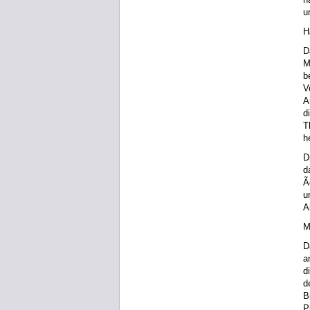
u
H
D
M
b
V
A
d
T
h
D
d
Ã
u
A
M
D
a
d
d
B
P