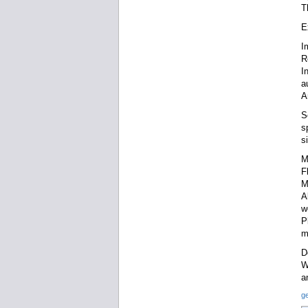
T
E
I
R
I
a
A
S
s
s
M
F
M
A
w
P
m
D
W
a
g