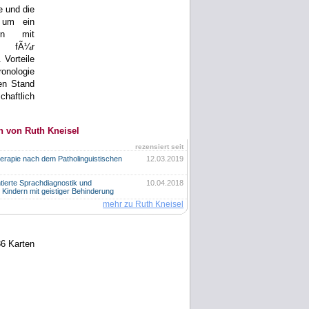
 und die
 um ein
ern mit
l fÃ¼r
 Vorteile
ronologie
en Stand
chaftlich
n von Ruth Kneisel
rezensiert seit
herapie nach dem Patholinguistischen
12.03.2019
tierte Sprachdiagnostik und
10.04.2018
 Kindern mit geistiger Behinderung
mehr zu Ruth Kneisel
86 Karten