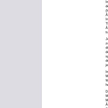
I
d
(
Ã
I
T
Ã
t
J
z
d
d
s
d
j
I
M
W
h
D
M
M
Ã