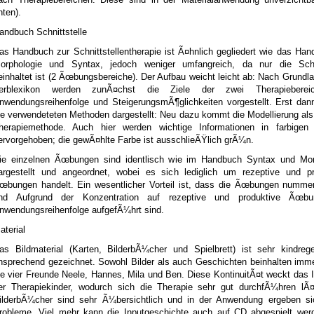
nten).
andbuch Schnittstelle
as Handbuch zur Schnittstellentherapie ist Ã¤hnlich gegliedert wie das Ha
orphologie und Syntax, jedoch weniger umfangreich, da nur die Schni
einhaltet ist (2 Ãœbungsbereiche). Der Aufbau weicht leicht ab: Nach Grund
erblexikon werden zunÃ¤chst die Ziele der zwei Therapieberei
nwendungsreihenfolge und SteigerungsmÃ¶glichkeiten vorgestellt. Erst dan
ie verwendeteten Methoden dargestellt: Neu dazu kommt die Modellierung als
herapiemethode. Auch hier werden wichtige Informationen in farbigen 
ervorgehoben; die gewÃ¤hlte Farbe ist ausschlieÃŸlich grÃ¼n.
ie einzelnen Ãœbungen sind identlisch wie im Handbuch Syntax und Mor
argestellt und angeordnet, wobei es sich lediglich um rezeptive und pr
œbungen handelt. Ein wesentlicher Vorteil ist, dass die Ãœbungen nummeri
nd Aufgrund der Konzentration auf rezeptive und produktive Ãœbu
nwendungsreihenfolge aufgefÃ¼hrt sind.
aterial
as Bildmaterial (Karten, BilderbÃ¼cher und Spielbrett) ist sehr kindreg
nsprechend gezeichnet. Sowohl Bilder als auch Geschichten beinhalten imm
ie vier Freunde Neele, Hannes, Mila und Ben. Diese KontinuitÃ¤t weckt das 
er Therapiekinder, wodurch sich die Therapie sehr gut durchfÃ¼hren lÃ¤
ilderbÃ¼cher sind sehr Ã¼bersichtlich und in der Anwendung ergeben si
robleme. Viel mehr kann die Inputgeschichte auch auf CD abgespielt wer