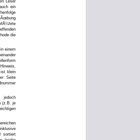
en Leser
auch ein
henfolge
 Ãœbung
gefÃ¼hrte
effenden
thode die
 in einem
einander
llenform
 Hinweis,
ist klein
er Seite
ildnummer
 jedoch
 (z.B. je
ichtigen
ereichen
inklusive
sortiert
r (siehe