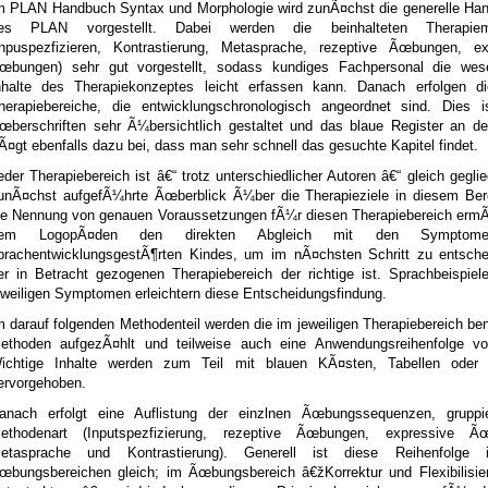
m PLAN Handbuch Syntax und Morphologie wird zunÃ¤chst die generelle Ha
es PLAN vorgestellt. Dabei werden die beinhalteten Therapiem
Inpuspezfizieren, Kontrastierung, Metasprache, rezeptive Ãœbungen, ex
œbungen) sehr gut vorgestellt, sodass kundiges Fachpersonal die wese
nhalte des Therapiekonzeptes leicht erfassen kann. Danach erfolgen d
herapiebereiche, die entwicklungschronologisch angeordnet sind. Dies i
œberschriften sehr Ã¼bersichtlich gestaltet und das blaue Register an de
rÃ¤gt ebenfalls dazu bei, dass man sehr schnell das gesuchte Kapitel findet.
eder Therapiebereich ist â€“ trotz unterschiedlicher Autoren â€“ gleich geglie
unÃ¤chst aufgefÃ¼hrte Ãœberblick Ã¼ber die Therapieziele in diesem Ber
ie Nennung von genauen Voraussetzungen fÃ¼r diesen Therapiebereich ermÃ
em LogopÃ¤den den direkten Abgleich mit den Symptom
prachentwicklungsgestÃ¶rten Kindes, um im nÃ¤chsten Schritt zu entsche
er in Betracht gezogenen Therapiebereich der richtige ist. Sprachbeispie
eweiligen Symptomen erleichtern diese Entscheidungsfindung.
m darauf folgenden Methodenteil werden die im jeweiligen Therapiebereich be
ethoden aufgezÃ¤hlt und teilweise auch eine Anwendungsreihenfolge vorg
ichtige Inhalte werden zum Teil mit blauen KÃ¤sten, Tabellen oder 
ervorgehoben.
anach erfolgt eine Auflistung der einzlnen Ãœbungssequenzen, gruppi
ethodenart (Inputspezfizierung, rezeptive Ãœbungen, expressive Ã
etasprache und Kontrastierung). Generell ist diese Reihenfolge 
œbungsbereichen gleich; im Ãœbungsbereich â€žKorrektur und Flexibilisie