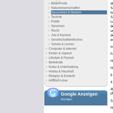
BildbÃ¤nde
d
Naturwissenschaften
S
Gesundheit & Medizin
l
Technik
S
Politik
L
Sprachen
d
Recht
u
Job & Karriere
d
Gesellschaftskritisches
e
Schule & Lernen
I
Computer & Internet
Kinder & Jugend
F
Lifestyle & Freizeit
H
Belletristik
Kultur & Unterhaltung
H
Hobby & Haushalt
6
Religion & Esoterik
HÃ¶rbÃ¼cher
4
4
Google Anzeigen
f
Anzeigen
S
H