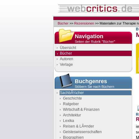
Bücher
>>
Rezensionen
>> Materialien zur Therapie 
B
M
Navigation
Seiten der Rubrik "Bücher"
Übersicht
Bücher
Autoren
Verlage
Buchgenres
Stöbern Sie nach Büchern
SachbÃ¼cher
Geschichte
Ratgeber
Wirtschaft & Finanzen
R
Architektur
R
Lexika
Reisen & LÃ¤nder
i
Geisteswissenschaften
s
Biographien
M