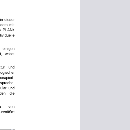
n dieser
dern mit
es PLANs
viduelle
 einigen
t, wobei
ktur und
logischer
rapiert.
sprache,
ular und
rden die
bau von
turenâ€œ