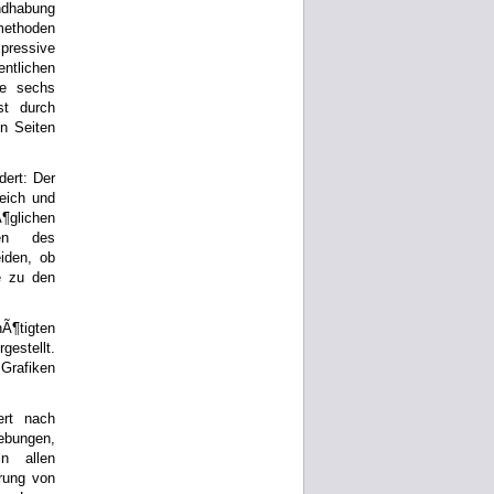
ndhabung
ethoden
pressive
ntlichen
ie sechs
st durch
n Seiten
dert: Der
eich und
¶glichen
en des
iden, ob
le zu den
nÃ¶tigten
estellt.
Grafiken
ert nach
œbungen,
in allen
rung von