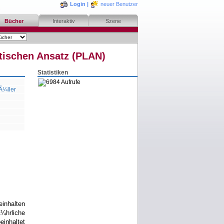
Login
|
neuer Benutzer
Bücher
Interaktiv
Szene
stischen Ansatz (PLAN)
Statistiken
6984 Aufrufe
Ã¼ller
bestellen
merken
rezensieren
inhalten
Ã¼hrliche
einhaltet