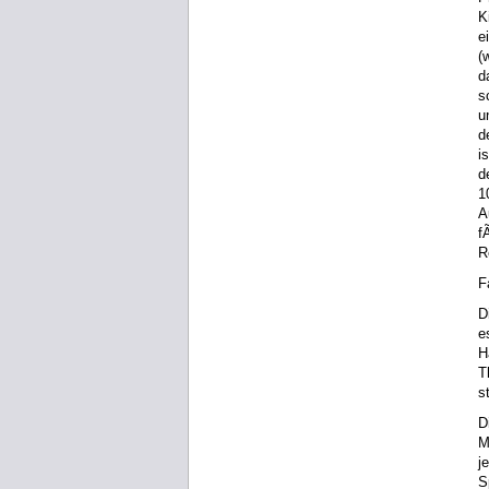
K
e
(
d
s
u
d
i
d
1
A
f
R
F
D
e
H
T
s
D
M
j
S