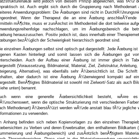
atzstrukturenâ€œ wird jedoch von diesem Prinzip abgewichen, was fÃ¼r d
npraktisch ist. Auch ergibt sich durch die Gruppierung nach Methodenart 
eiteres Anwendungsproblem: Die Ãœbungen sind nicht in DurchfÃ¼hrungsrei
ngeordnet. Wenn der Therapeut die an eine Ãœbung anschlieÃŸende
rmitteln mÃ¶chte, muss er zunÃ¤chst im Methodenteil die dort teilweise auf
nwendungsreihenfolge nachschlagen, um im Ãœbungsbereich die betr
œbung herauszusuchen. Positiv jedoch ist, dass innerhalb einer Therapieme
œbungen bezÃ¼glich der Schwierigkeit hierarchisch geordnet sind.
ie einzelnen Ãœbungen selbst sind optisch gut dargestellt: Jede Ãœbung ist
igenen Kasten hinterlegt und somit lassen sich die Ãœbungen gut von
nterscheiden. Auch der Aufbau einer Ãœbung ist immer gleich in Tabe
argestellt (Voraussetzung, Bildmaterial, Material, Ziel, Zielstruktur, Anleitung,
teigerung, Alternative), was ebenfalls sehr Ã¼bersichtlich ist. Die Schrift 
ehalten, aber dadurch ist eine Ãœbung Ã¼berwiegend kompakt auf ein
argestellt. BenÃ¶tigtes Bildmaterial ist sowohl mit Zielwort/-Satz als auch B
siehe unten) benannt.
uch wenn eine generelle Ãœbersichtlichkeit besteht, wÃ¤re es
Ã¼nschenswert, wenn die optische Strukturierung mit verschiedenen Farben
ach Methodenart) Ã¼berstÃ¼tzt werden wÃ¼rde anstatt blau fÃ¼r jegliche w
nformationen zu verwenden.
m Anhang befinden sich neben Kopiervorlagen zu den einzelnen Therapieb
œbersichten zu Verben und deren Erwebrsalter, den enthaltenen Bildkarten (
ummerierung und Ãœbungsbereich) und zusÃ¤tzlich benÃ¶tigtem Material 
ach Therapiebereichen. Diese sind in der Materialanwendung unverzichtba