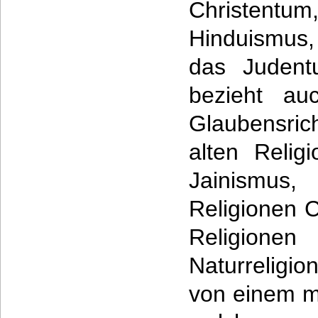
Christent
Hinduismus
das Judent
bezieht au
Glaubensric
alten Relig
Jainismus,
Religionen C
Religio
Naturrelig
von einem me