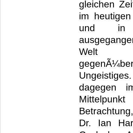
gleichen Ze
im heutigen
und in 
ausgegangen 
Welt zw
gegenÃ¼bers
Ungeistiges
dagegen im
Mittelpun
Betrachtung
Dr. Ian Har