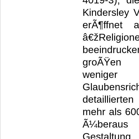
4019-3), di
Kindersley V
erÃ¶ffnet 
â€žReligion
beeindruck
groÃŸen W
wenige
Glaubens
detaillierte
mehr als 60
Ã¼beraus Ã
Gestaltun