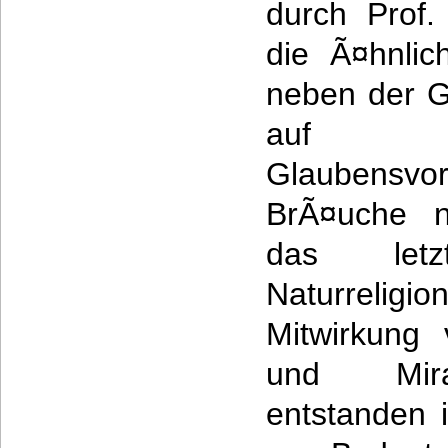
durch Prof
die Ã¤hnlic
neben der G
auf di
Glaubensvor
BrÃ¤uche n
das let
Naturreli
Mitwirkung
und Mira
entstanden i