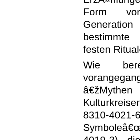
Form vo
Generation
bestimmte 
festen Ritual
Wie ber
vorangegan
â€žMythen 
Kulturkrei
8310-4021-6
Symboleâ€œ