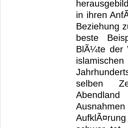
herausgebild
in ihren An
Beziehung zu
beste Beisp
BlÃ¼te der 
islamischen
Jahrhundert
selben Ze
Abendlan
Ausnahm
AufklÃ¤run