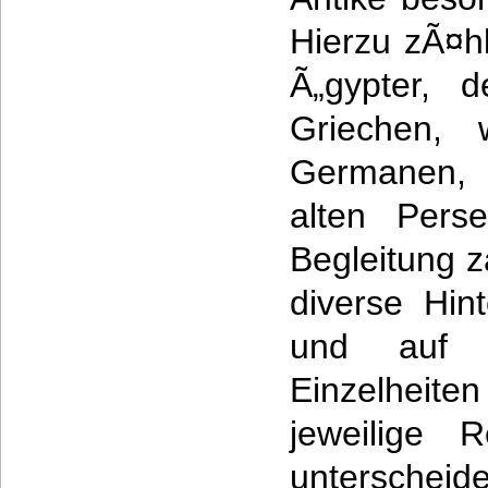
Hierzu zÃ¤hl
Ã„gypter, 
Griechen, 
Germanen, 
alten Pers
Begleitung z
diverse Hin
und auf 
Einzelheite
jeweilige 
unterscheid