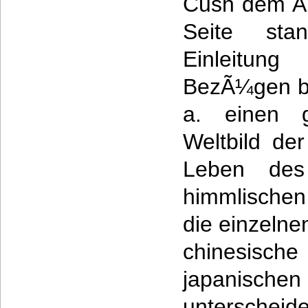
Cush dem Au
Seite sta
Einleitun
BezÃ¼gen b
a. einen 
Weltbild de
Leben de
himmlischen
die einzeln
chinesisc
japanis
untersche