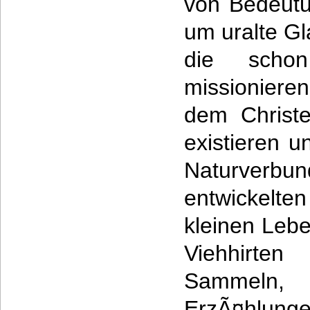
von Bedeutu
um uralte G
die scho
missionieren
dem Christ
existieren 
Naturverbun
entwickelte
kleinen Leb
Viehhirte
Sammeln,
ErzÃ¤hlun