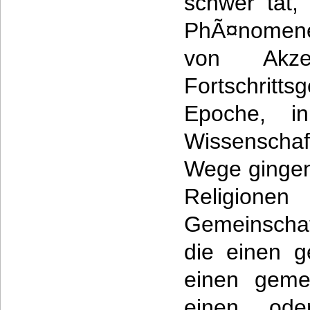
schwer tat,
PhÃ¤nomene
von Akz
Fortschritt
Epoche, i
Wissenscha
Wege gingen
Religion
Gemeinscha
die einen 
einen geme
einen ode