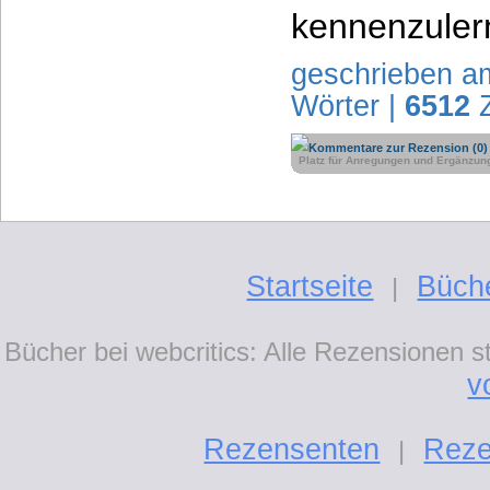
kennenzuler
geschrieben a
Wörter |
6512
Z
Kommentare zur Rezension (0)
Platz für Anregungen und Ergänzun
Startseite
Büch
|
Bücher bei webcritics: Alle Rezensionen 
v
Rezensenten
Reze
|