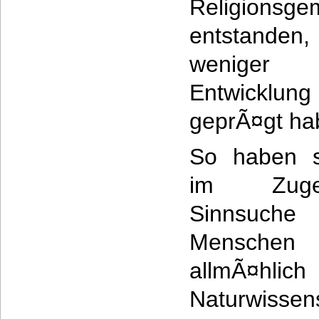
Religionsge
entstanden,
weniger d
Entwicklu
geprÃ¤gt ha
So haben s
im Zug
Sinnsuc
Menschen
allmÃ¤hlich
Naturwissen