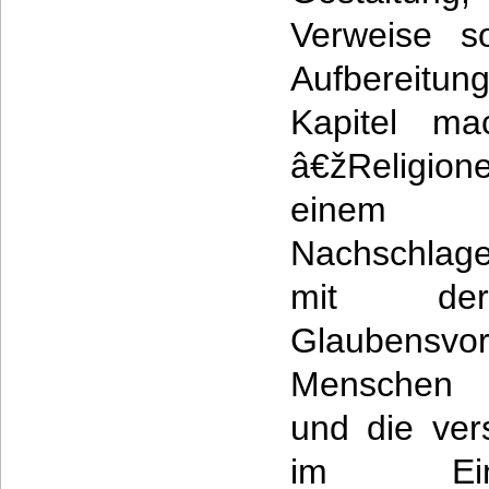
Verweise s
Aufbereitu
Kapitel ma
â€žReligio
einem
Nachschlage
mit der
Glaubens
Menschen a
und die ver
im Ein