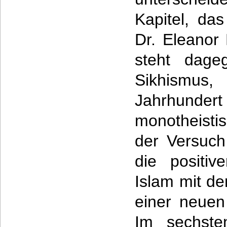
Kapitel, da
Dr. Eleanor 
steht dage
Sikhismu
Jahrhund
monotheisti
der Versuc
die positiv
Islam mit d
einer neuen
Im sechste