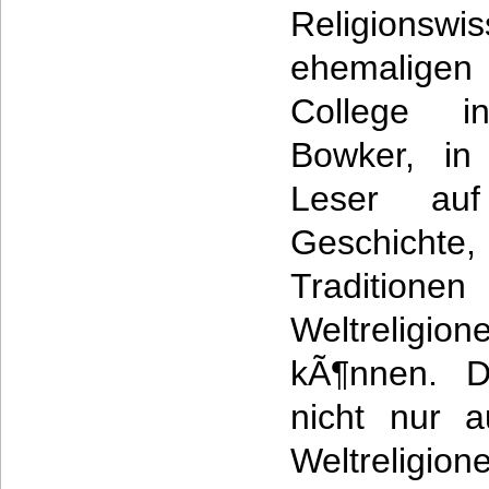
Religionsw
ehemalige
College 
Bowker, in 
Leser au
Geschich
Traditio
Weltreligion
kÃ¶nnen. D
nicht nur a
Weltreligio