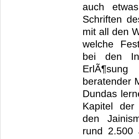
auch etwas
Schriften d
mit all den W
welche Fest
bei den I
ErlÃ¶sun
beratender M
Dundas lerne
Kapitel der
den Jainis
rund 2.500 