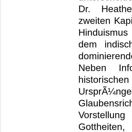
Dr. Heath
zweiten Kapi
Hinduismus i
dem indisc
dominierend
Neben Inf
historisc
UrsprÃ
Glaubens
Vorstell
Gottheiten