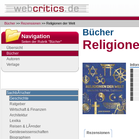
Bücher
>>
Rezensionen
>> Religionen der Welt
Bücher
Navigation
Religione
Seiten der Rubrik "Bücher"
Übersicht
Bücher
Autoren
Verlage
Info
Buchgenres
Stöbern Sie nach Büchern
SachbÃ¼cher
Geschichte
Ratgeber
Wirtschaft & Finanzen
Architektur
Lexika
Reisen & LÃ¤nder
Geisteswissenschaften
Rezensionen
Biographien