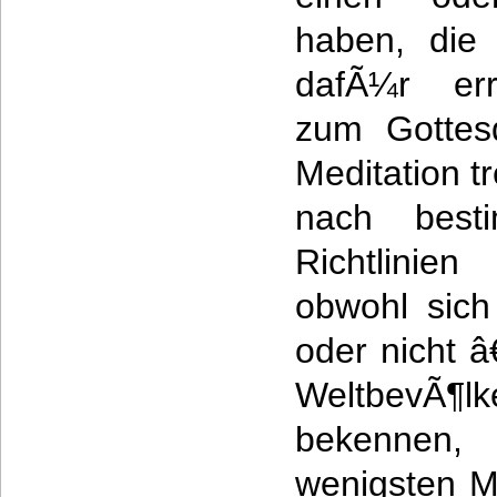
haben, die 
dafÃ¼r err
zum Gottes
Meditation t
nach best
Richtlinie
obwohl sich
oder nicht â
WeltbevÃ¶lke
bekennen
wenigsten 