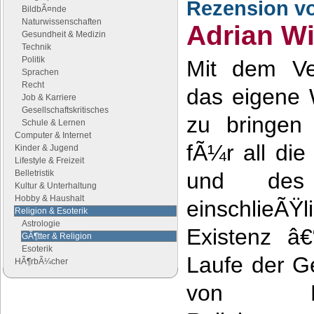
Rezension v
BildbÃ¤nde
Naturwissenschaften
Adrian Wi
Gesundheit & Medizin
Technik
Politik
Mit dem Ve
Sprachen
Recht
das eigene 
Job & Karriere
Gesellschaftskritisches
zu bringen
Schule & Lernen
Computer & Internet
fÃ¼r all di
Kinder & Jugend
Lifestyle & Freizeit
Belletristik
und des
Kultur & Unterhaltung
Hobby & Haushalt
einschlieÃ
Religion & Esoterik
Astrologie
Existenz â€
GÃ¶tter & Religion
Esoterik
Laufe der Ge
HÃ¶rbÃ¼cher
von Re
Google Anzeigen
Anzeigen