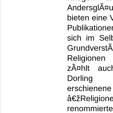
AndersglÃ¤u
bieten eine 
Publikation
sich im Sel
Grundverst
Religionen
zÃ¤hlt auc
Dorling 
erschien
â€žReligio
renommiert