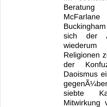
Beratung
McFarla
Buckingham 
sich der 
wiederum
Religionen z
der Konfu
Daoismus ei
gegenÃ¼be
siebte K
Mitwirkung 