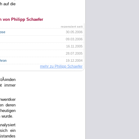
h auf die
n von Philipp Schaefer
rezensiert seit
Rose
30.05.2006
09.03.2006
16.11.2005
28.07.2005
hron
19.12.2004
mehr zu Philipp Schaefer
stÃ¤nden
ht immer
hwentker
en deren
 heutigen
 wurde.
nalysiert
sich ein
istandes