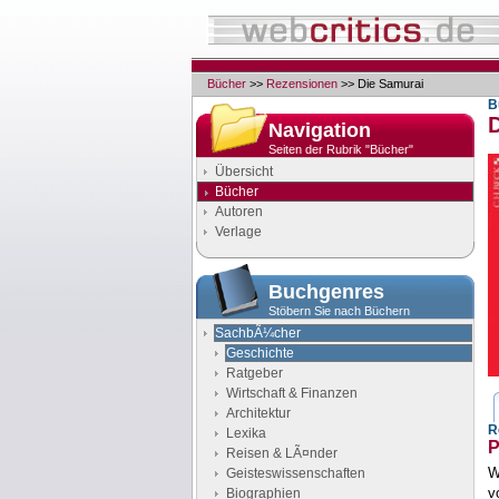
Bücher
>>
Rezensionen
>> Die Samurai
B
Navigation
Seiten der Rubrik "Bücher"
Übersicht
Bücher
Autoren
Verlage
Buchgenres
Stöbern Sie nach Büchern
SachbÃ¼cher
Geschichte
Ratgeber
Wirtschaft & Finanzen
Architektur
R
Lexika
P
Reisen & LÃ¤nder
W
Geisteswissenschaften
v
Biographien