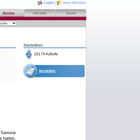
Login
|
neuer Benutzer
Bücher
Interaktiv
Szene
Statistiken
16174 Aufrufe
bestellen
merken
rezensieren
r Samurai
e hatten,