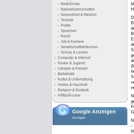
b
BildbÃ¤nde
H
Naturwissenschaften
Gesundheit & Medizin
D
Technik
B
Politik
d
Sprachen
B
Recht
E
Job & Karriere
d
Gesellschaftskritisches
S
Schule & Lernen
g
Computer & Internet
d
Kinder & Jugend
(
Lifestyle & Freizeit
h
Belletristik
S
Kultur & Unterhaltung
v
Hobby & Haushalt
n
Religion & Esoterik
HÃ¶rbÃ¼cher
N
g
F
Google Anzeigen
G
Anzeigen
N
-
f