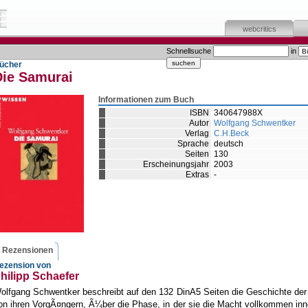
webcritics
Schnellsuche
in
ücher
Die Samurai
Informationen zum Buch
ISBN
340647988X
Autor
Wolfgang Schwentker
Verlag
C.H.Beck
Sprache
deutsch
Seiten
130
Erscheinungsjahr
2003
Extras
-
Rezensionen
ezension von
hilipp Schaefer
olfgang Schwentker beschreibt auf den 132 DinA5 Seiten die Geschichte de
on ihren VorgÃ¤ngern, Ã¼ber die Phase, in der sie die Macht vollkommen inn