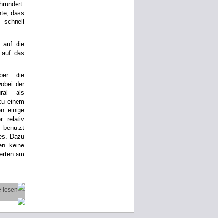
rundert.
hte, dass
 schnell
 auf die
 auf das
ber die
obei der
rai als
 zu einem
n einige
 relativ
t benutzt
hes. Dazu
en keine
ierten am