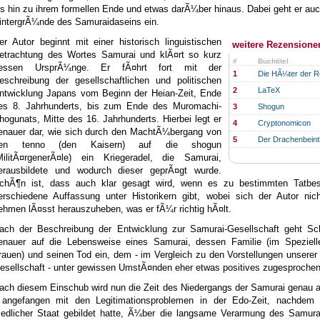
is hin zu ihrem formellen Ende und etwas darÃ¼ber hinaus. Dabei geht er auc
intergrÃ¼nde des Samuraidaseins ein.
er Autor beginnt mit einer historisch linguistischen
weitere Rezensione
etrachtung des Wortes Samurai und klÃ¤rt so kurz
#
Buchtitel
essen UrsprÃ¼nge. Er fÃ¤hrt fort mit der
1
Die HÃ¼ter der 
eschreibung der gesellschaftlichen und politischen
2
LaTeX
ntwicklung Japans vom Beginn der Heian-Zeit, Ende
es 8. Jahrhunderts, bis zum Ende des Muromachi-
3
Shogun
hogunats, Mitte des 16. Jahrhunderts. Hierbei legt er
4
Cryptonomicon
enauer dar, wie sich durch den MachtÃ¼bergang von
5
Der Drachenbeint
en tenno (den Kaisern) auf die shogun
MilitÃ¤rgenerÃ¤le) ein Kriegeradel, die Samurai,
erausbildete und wodurch dieser geprÃ¤gt wurde.
chÃ¶n ist, dass auch klar gesagt wird, wenn es zu bestimmten Tatbe
erschiedene Auffassung unter Historikern gibt, wobei sich der Autor nic
ehmen lÃ¤sst herauszuheben, was er fÃ¼r richtig hÃ¤lt.
ach der Beschreibung der Entwicklung zur Samurai-Gesellschaft geht Sc
enauer auf die Lebensweise eines Samurai, dessen Familie (im Speziell
rauen) und seinen Tod ein, dem - im Vergleich zu den Vorstellungen unserer
esellschaft - unter gewissen UmstÃ¤nden eher etwas positives zugesprochen
ach diesem Einschub wird nun die Zeit des Niedergangs der Samurai genau a
 angefangen mit den Legitimationsproblemen in der Edo-Zeit, nachdem 
riedlicher Staat gebildet hatte, Ã¼ber die langsame Verarmung des Samura