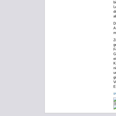
b
L
d
a
D
A
m
Z
g
F
G
e
K
n
u
g
V
E
g