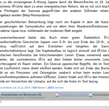
is zu der erzwungenen Ã–ffnung Japans durch die WestmÃ¤chte im 19. Jah
etzteres fÃ¼hrte dann zu einer innenpolitischen Reform, die es mit sich brac
ie Privilegien der Samurai gegenÃ¼ber den anderen StÃ¤nden relativ
bgebaut wurden (Meiji-Restauration).
er geschichtlichen Betrachtung folgt noch ein Kapitel in dem der Autor
uswirkungen der Samuraikultur und vor allem ihres MoralverstÃ¤ndnisses
oderne Japan bzw. mittlerweile der modernen Welt eingeht.
usammenfassend bietet das Buch einen guten Ãœberblick Ã¼
esellschaftliche Geschichte Japans vom 8.Jh. bis zum Ende des 19.Jh., w
okus natÃ¼rlich auf dem Entstehen und Vergehen der Samu
esellschaftsklasse liegt. Der Kapitelaufbau ist logisch sinnvoll und fÃ¼hrt
infachen VerstÃ¤ndnis bei fortschreitendem Lesen. Etwas verwirrend ware
arten, die zumindestens fÃ¼r auf dem Gebiet bisher unversierte Leser
ichtssagend im Raum stehen. Ein Glossar japanischer Begriffe, die im Tex
nd zusÃ¤tzlich meist direkt erklÃ¤rt werden, findet sich am Ende des Buc
ibt es ein Personen- und Ortsregister, wodurch schon beim ersten Les
erstÃ¤ndnisprobleme auftreten kÃ¶nnen. Zuletzt findet sich fÃ¼r den Intress
nde ein Verzeichnis der Literatur, auf die sich der Autor im Text bezog.
eschrieben am 25.11.2004 |
418
Wörter |
2553
Zeichen
Kommentare zur Rezension (0)
Platz für Anregungen und Ergänzungen