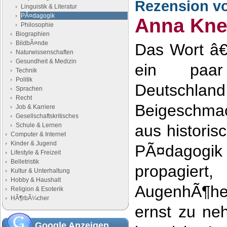
Rezension v
Linguistik & Literatur
PÃ¤dagogik
Anna Kne
Philosophie
Biographien
BildbÃ¤nde
Das Wort â€
Naturwissenschaften
Gesundheit & Medizin
ein paar
Technik
Politik
Deutschl
Sprachen
Recht
Beigeschmac
Job & Karriere
Gesellschaftskritisches
Schule & Lernen
aus histori
Computer & Internet
Kinder & Jugend
PÃ¤dagogik
Lifestyle & Freizeit
Belletristik
propagie
Kultur & Unterhaltung
Hobby & Haushalt
AugenhÃ¶h
Religion & Esoterik
HÃ¶rbÃ¼cher
ernst zu ne
Google Anzeigen