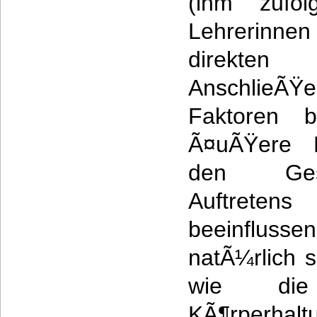
(ihm zufol
Lehrerinnen 
direkte
AnschlieÃŸ
Faktoren b
Ã¤uÃŸere E
den Ges
Auftrete
beeinflus
natÃ¼rlich 
wie die
KÃ¶rperhal