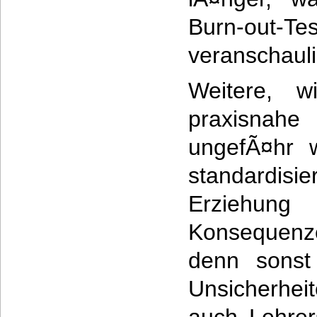
Burn-ou
veranschauli
Weitere, wi
praxisnahe
ungefÃ¤hr w
standardisie
Erziehung 
Konsequenze
denn sonst
Unsicherhei