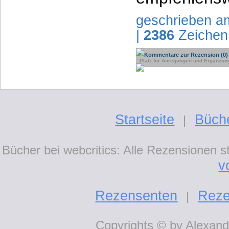
geschrieben a
|
2386
Zeichen
Kommentare zur Rezension (0)
Platz für Anregungen und Ergänzun
Startseite
Büch
|
Bücher bei webcritics: Alle Rezensionen 
v
Rezensenten
Reze
|
Copyrights © by Alexande