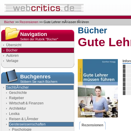
Bücher
>>
Rezensionen
>> Gute Lehrer mÃ¼ssen fÃ¼hren
Bücher
Navigation
Gute Le
Seiten der Rubrik "Bücher"
Übersicht
Bücher
Autoren
Verlage
Info
Buchgenres
Stöbern Sie nach Büchern
SachbÃ¼cher
Geschichte
Ratgeber
Wirtschaft & Finanzen
Architektur
Lexika
Reisen & LÃ¤nder
Geisteswissenschaften
Rezensionen
Psychologie