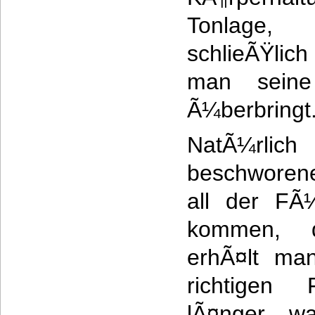
Tonlage,
schlieÃŸlich
man seine 
Ã¼berbringt
NatÃ¼rlich
beschworene
all der FÃ
kommen, 
erhÃ¤lt ma
richtigen 
lÃ¤nger, w