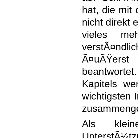
hat, die mit
nicht direkt
vieles me
verstÃ¤nd
Ã¤uÃŸer
beantwort
Kapitels we
wichtigsten 
zusammengef
Als klei
UnterstÃ¼t