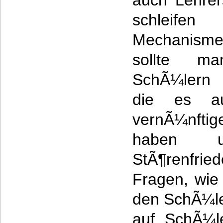
auch Lehre
schleif
Mechanismen
sollte m
SchÃ¼lern 
die es au
vernÃ¼nftig
haben 
StÃ¶renfr
Fragen, wie
den SchÃ¼le
auf SchÃ¼le