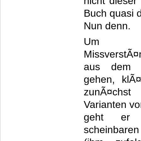
nicht dieser
Buch quasi d
Nun denn.
Um
MissverstÃ¤
aus dem
gehen, klÃ
zunÃ¤chst 
Varianten v
geht er 
scheinbaren