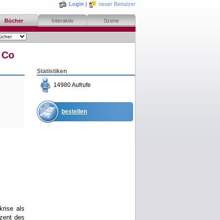
Login
|
neuer Benutzer
Bücher
Interaktiv
Szene
 Co
Statistiken
14980 Aufrufe
bestellen
merken
rezensieren
krise als
ozent des