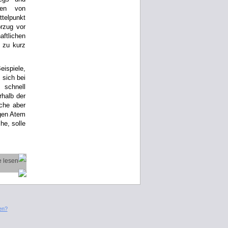
rven von
telpunkt
rzug vor
ftlichen
 zu kurz
ispiele,
 sich bei
 schnell
rhalb der
iche aber
ngen Atem
he, solle
en?