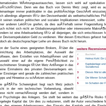
nternationalen WÃ¤hrungsaustausches, lassen sich wohl auf spekulative
urÃ¼ckfÃ¼hren. Denn wie das Buch von Dennis Metz zeigt, wird es a
leinanleger immer praktikabler in das profittrÃ¤chtige GeschÃ¤ft einzuste
ich allerdings allgemein fÃ¼r den Devisenhandel als weltwirtschaftliches 
it seinen starken politischen und sozialen Implikationen interessiert, sollte 
iner anderen LektÃ¼re greifen, da dies auÃŸerhalb seiner Fragestellung l
uch richtet sich nicht an Globalisierungskritiker oder interessierte MakroÃ
ondern ist eine Arbeitsanleitung fÃ¼r all diejenigen, die sich entschlossen 
er Devisenspekulation Geld zu verdienen. Wer diesen Entschluss gefasst h
edoch als deutschsprachiger Leihe um dieses Buch nicht herum.
on der Suche eines geeigneten Brokers, Ã¼ber die
weitere Rezension
inrichtung des Arbeitsplatzes, der Auswahl der
#
Buchtitel
oftware, dem Erstellen von ArbeitsplÃ¤nen und der
1
Helmut Kohl: Ein L
uswahl einer auf die eigene PersÃ¶nlichkeit zu
2
Kapitalanlage und
eschnittenen Strategie fÃ¼hrt Metz AnfÃ¤nger in das
Sozialismus
leine Einmaleins des privaten Devisenanlegers ein.
3
Dieses Mal ist all
er Einsteiger wird gerade die zahlreichen praktischen
ipps und Hinweise zu schÃ¤tzen wissen.
4
Die Wiener Schul
5
Im Schatten der F
ie grÃ¶ÃŸte Schwierigkeit liegt nach Metz jedoch
icht in der rein technischen Vorbereitung, obwohl
iese nicht vernachlÃ¤ssigt werden darf, sondern in
er Psychologie des Anlegers. Sie stellt bei weitem das grÃ¶ÃŸte Risiko 
ngelegte Kapital dar. Um dies zu reduzieren, stellt der Autor verschiedene
or, den eigenen Arbeitsprozess, den Einsatz des Kapitals und die Einsti