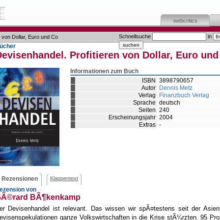
webcritics
Schnellsuche
in
 von Dollar, Euro und Co
ücher
evisenhandel. Profitieren von Dollar, Euro und
Informationen zum Buch
ISBN
3898790657
Autor
Dennis Metz
Verlag
Finanzbuch Verlag
Sprache
deutsch
Seiten
240
Erscheinungsjahr
2004
Extras
-
Rezensionen
Klappentext
ezension von
Ã©rard BÃ¶kenkamp
er Devisenhandel ist relevant. Das wissen wir spÃ¤testens seit der Asien
evisenspekulationen ganze Volkswirtschaften in die Krise stÃ¼rzten. 95 Pr