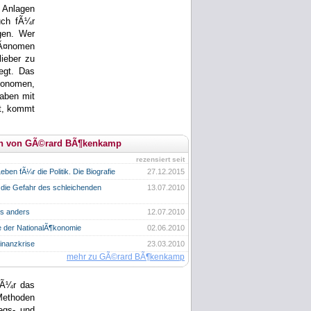
 Anlagen
uch fÃ¼r
igen. Wer
PhÃ¤nomen
lieber zu
iegt. Das
¶konomen,
haben mit
at, kommt
en von GÃ©rard BÃ¶kenkamp
rezensiert seit
eben fÃ¼r die Politik. Die Biografie
27.12.2015
 die Gefahr des schleichenden
13.07.2010
es anders
12.07.2010
e der NationalÃ¶konomie
02.06.2010
inanzkrise
23.03.2010
mehr zu GÃ©rard BÃ¶kenkamp
fÃ¼r das
 Methoden
egs- und