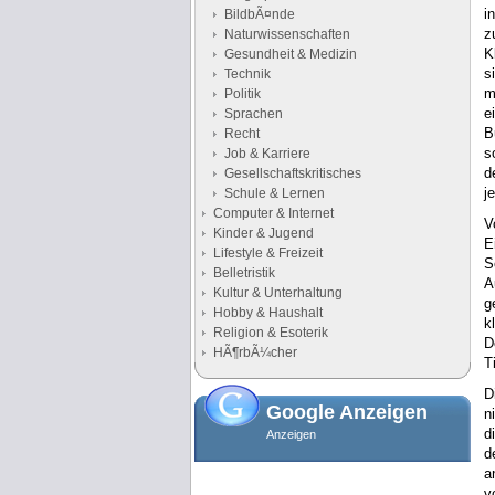
i
BildbÃ¤nde
z
Naturwissenschaften
K
Gesundheit & Medizin
s
Technik
m
Politik
e
Sprachen
B
Recht
s
Job & Karriere
d
Gesellschaftskritisches
j
Schule & Lernen
Computer & Internet
V
Kinder & Jugend
E
Lifestyle & Freizeit
S
Belletristik
A
Kultur & Unterhaltung
g
Hobby & Haushalt
k
Religion & Esoterik
D
HÃ¶rbÃ¼cher
T
D
Google Anzeigen
n
d
Anzeigen
d
a
v