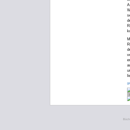
A
W
s
d
R
k
M
R
d
v
e
a
u
l
g
Büche