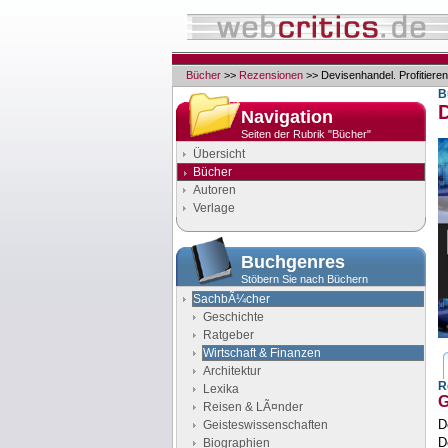
Bücher
>>
Rezensionen
>> Devisenhandel. Profitieren
B
D
Navigation
Seiten der Rubrik "Bücher"
Übersicht
Bücher
Autoren
Verlage
Buchgenres
Stöbern Sie nach Büchern
SachbÃ¼cher
Geschichte
Ratgeber
Wirtschaft & Finanzen
Architektur
R
Lexika
G
Reisen & LÃ¤nder
D
Geisteswissenschaften
D
Biographien