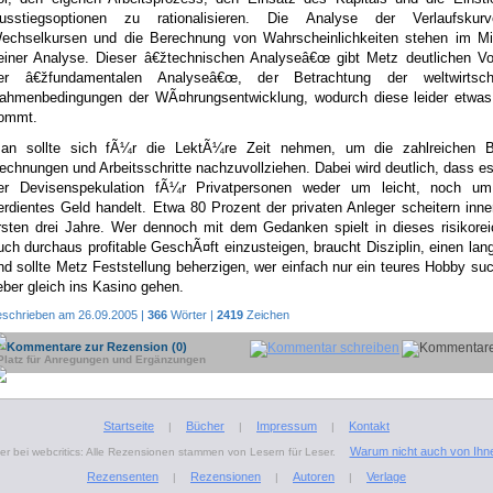
usstiegsoptionen zu rationalisieren. Die Analyse der Verlaufsku
echselkursen und die Berechnung von Wahrscheinlichkeiten stehen im Mit
einer Analyse. Dieser â€žtechnischen Analyseâ€œ gibt Metz deutlichen Vo
er â€žfundamentalen Analyseâ€œ, der Betrachtung der weltwirtscha
ahmenbedingungen der WÃ¤hrungsentwicklung, wodurch diese leider etwas
ommt.
an sollte sich fÃ¼r die LektÃ¼re Zeit nehmen, um die zahlreichen Be
echnungen und Arbeitsschritte nachzuvollziehen. Dabei wird deutlich, dass es
er Devisenspekulation fÃ¼r Privatpersonen weder um leicht, noch um
erdientes Geld handelt. Etwa 80 Prozent der privaten Anleger scheitern inne
rsten drei Jahre. Wer dennoch mit dem Gedanken spielt in dieses risikore
uch durchaus profitable GeschÃ¤ft einzusteigen, braucht Disziplin, einen la
nd sollte Metz Feststellung beherzigen, wer einfach nur ein teures Hobby suc
ieber gleich ins Kasino gehen.
eschrieben am 26.09.2005 |
366
Wörter |
2419
Zeichen
Kommentare zur Rezension (0)
Platz für Anregungen und Ergänzungen
Startseite
Bücher
Impressum
Kontakt
|
|
|
Warum nicht auch von Ihn
r bei webcritics: Alle Rezensionen stammen von Lesern für Leser.
Rezensenten
Rezensionen
Autoren
Verlage
|
|
|