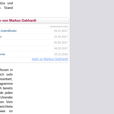
ilze und
n Stand
n von Markus Gebhardt
rezensiert seit
 ZeitenlÃ¤ufer
29.12.2017
en
22.10.2017
05.06.2017
04.02.2017
emie
26.11.2016
mehr zu Markus Gebhardt
issen in
ich sehr
sentiert,
iagramme
h bereits
de jeden
¼hrender
ten. Vom
erichtete
owie im