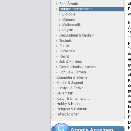
a
BildbÃ¤nde
P
Naturwissenschaften
w
Biologie
Chemie
I
Mathematik
A
Physik
"
Gesundheit & Medizin
"
Technik
P
Politik
"
Sprachen
d
Recht
e
Job & Karriere
g
Gesellschaftskritisches
w
Schule & Lernen
e
Computer & Internet
K
Kinder & Jugend
d
Lifestyle & Freizeit
g
Belletristik
d
Kultur & Unterhaltung
e
Hobby & Haushalt
b
Religion & Esoterik
K
HÃ¶rbÃ¼cher
F
D
P
Google Anzeigen