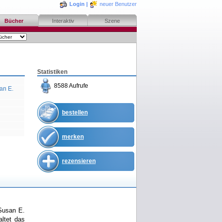
Login
|
neuer Benutzer
Bücher
Interaktiv
Szene
Statistiken
8588 Aufrufe
an E.
bestellen
merken
rezensieren
 Susan E.
altet das