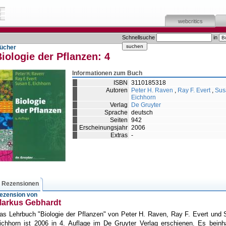
webcritics
Schnellsuche
in
ücher
iologie der Pflanzen: 4
Informationen zum Buch
ISBN
3110185318
Autoren
Peter H. Raven
,
Ray F. Evert
,
Sus
Eichhorn
Verlag
De Gruyter
Sprache
deutsch
Seiten
942
Erscheinungsjahr
2006
Extras
-
Rezensionen
ezension von
arkus Gebhardt
as Lehrbuch "Biologie der Pflanzen" von Peter H. Raven, Ray F. Evert und
ichhorn ist 2006 in 4. Auflage im De Gruyter Verlag erschienen. Es beinh