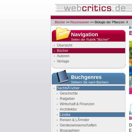
Bücher
>>
Rezensionen
>> Biologie der Pflanzen: 4
B
B
Navigation
Seiten der Rubrik "Bücher"
Übersicht
Bücher
Autoren
Verlage
Buchgenres
Stöbern Sie nach Büchern
SachbÃ¼cher
Geschichte
Ratgeber
Wirtschaft & Finanzen
Architektur
R
Lexika
M
Reisen & LÃ¤nder
D
Geisteswissenschaften
E
Biographien