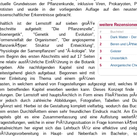
ktuelle Grundwissen der Pflanzenkunde, inklusive Viren, Prokaryoten, P
rotisten und wurde in der vorliegenden Auflage auf den neuste
issenschaftlicher Erkenntnisse gebracht.
nhaltlich ist der Lernstoff auf sieben groÃŸe
weitere Rezensione
bschnitte aufgeteilt: "Die Pflanzenzelle",
#
Buchtitel
Bioenergetik", "Genetik und Evolution",
1
Dark Matter - Der
Formenvielfalt der Organismen", "Der angiosperme
2
Beren und LÃºthi
flanzenkÃ¶rper: Struktur und Entwicklung",
Physiologie der Samenpflanzen" und "Ã–kologie". Vor
3
Geister
em Beginn des ersten Abschnitts wird auf 17 Seiten
4
Unsterblich
ine relativ ausfÃ¼hrliche EinfÃ¼hrung in die Botanik
5
Anorganische Ch
egeben. Alle nachfolgenden Kapitel sind nun
eitestgehend gleich aufgebaut. Begonnen wird mit
iner Einleitung ins Thema und einem grÃ¼nen
asten, in welchem anhand von Fragestellungen aufgezeigt wird, welches W
em betreffenden Kapitel erworben werden kann. Dieses Konzept finde 
elungen. Der Lernstoff wird hauptsÃ¤chlich in Form eines FlieÃŸtextes prÃ¤
er jedoch durch zahlreiche Abbildungen, Fotografien, Tabellen und D
rgÃ¤nzt wird. Hierbei ist die Gestaltung komplett vielfarbig, wodurch das Buc
eim ersten DurchblÃ¤ttern einen sehr freundlichen Eindruck macht. Am En
apitels gibt es eine Zusammenfassung und eine Auflistung weiterfÃ
ragestellungen, welche in einer PrÃ¼fungssituation in Frage kommen kÃ¶nn
etailreichtum her eignet sich das Lehrbuch fÃ¼r eine effektive und zielg
rÃ¼fungsvorbereitung in Haupt- und Nebenfach im Bachelor-, s