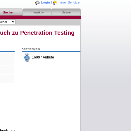
Login
|
neuer Benutzer
Bücher
Interaktiv
Szene
uch zu Penetration Testing
Statistiken
16997 Aufrufe
bestellen
merken
rezensieren
dbuch zu