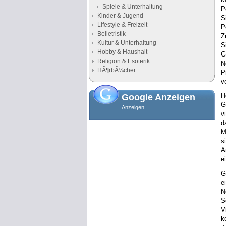
Spiele & Unterhaltung
P
Kinder & Jugend
S
Lifestyle & Freizeit
P
Belletristik
Z
Kultur & Unterhaltung
S
Hobby & Haushalt
G
Religion & Esoterik
N
HÃ¶rbÃ¼cher
P
v
H
Google Anzeigen
G
Anzeigen
v
d
M
s
A
e
G
e
N
S
V
k