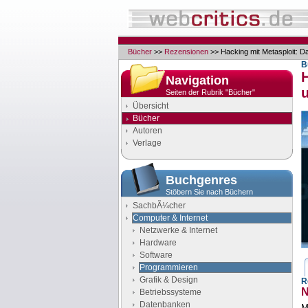
Bücher
>>
Rezensionen
>> Hacking mit Metasploit: D
B
Navigation
Seiten der Rubrik "Bücher"
Übersicht
Bücher
Autoren
Verlage
Buchgenres
Stöbern Sie nach Büchern
SachbÃ¼cher
Computer & Internet
Netzwerke & Internet
Hardware
Software
Programmieren
Grafik & Design
R
N
Betriebssysteme
Datenbanken
M