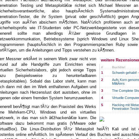
enetration Testing und Metasploitâ€œ richtet sich Michael Messner an 
icherheitsverantwortliche, also hauptsÃ¤chlich Systemadministrat
enetration-Tester, die ihr System (privat oder geschÃ¤ftlich) gegen Angr
ugriffe von auÃŸen absichern mÃ¶chten. NatÃ¼rlich profitieren auch a
icherheitsprofis wie IT-Studenten oder PC-Netzwerkbegeisterte von dies
enerell sollte man allerdings Ã¼ber gewisse Grundlagen in
etzwerkkommunkation, Betriebssysteme (sprich Windows und Linux Shel
rogrammieren (hauptsÃ¤chlich in den Programmiersprachen Ruby sowie
erfÃ¼gen, um die Anleitungen und Tipps verstehen zu kÃ¶nnen.
err Messner erklÃ¤rt in seinem Werk zwar nicht von
weitere Rezensione
rund auf alle Handgriffe zum Einrichten eines
#
Buchtitel
irtuellen Sicherheitslabors, gibt jedoch einige Tipps
1
Schwein gehabt! 
azu (beispielsweise zu herunterladbaren
2
Aufs Korn genom
etasploitables). Sobald das Labor steht, kann man
MilitÃ¤rs
ich dann mit den im Werk enthaltenen Aufgaben und
3
The Complete Sho
nleitungen nach Herzenslust dort austoben, ohne im
igenen oder einem fremden System herumzuwerken.
4
Virtuelle Compute
5
Hacking mit Meta
enerell benÃ¶tigt man fÃ¼r den Praxisteil des Werks
Penetration Testi
ine Mehrkern-CPU, Windows und ein virtuelles
etzwerk, in das man sich â€žhackenâ€œ kann. Die
oftware dazu bekommt man gratis (VMware oder
irtualBox). Die Linux-Distribution fÃ¼r Metasploit heiÃŸt Kali und ist e
ostenlos online erhÃ¤ltlich. Im spÃ¤teren Verlauf des Buches wird ausschlie