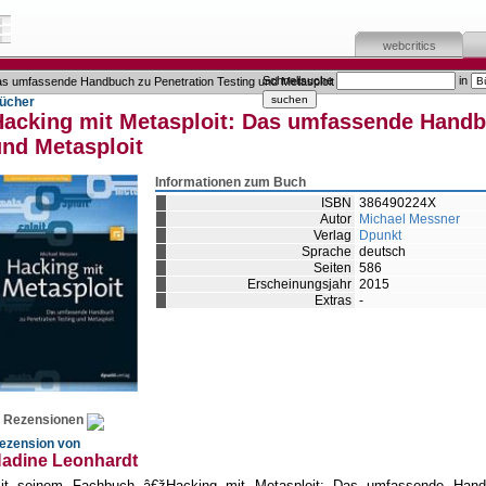
webcritics
Schnellsuche
in
as umfassende Handbuch zu Penetration Testing und Metasploit
ücher
Hacking mit Metasploit: Das umfassende Handb
und Metasploit
Informationen zum Buch
ISBN
386490224X
Autor
Michael Messner
Verlag
Dpunkt
Sprache
deutsch
Seiten
586
Erscheinungsjahr
2015
Extras
-
Rezensionen
ezension von
adine Leonhardt
it seinem Fachbuch â€žHacking mit Metasploit: Das umfassende Han