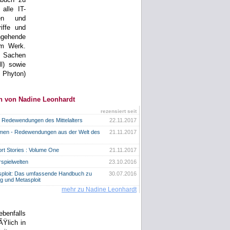
alle IT-
oren und
iffe und
ngehende
em Werk.
 Sachen
l) sowie
 Phyton)
n von Nadine Leonhardt
rezensiert seit
- Redewendungen des Mittelalters
22.11.2017
men - Redewendungen aus der Welt des
21.11.2017
rt Stories : Volume One
21.11.2017
rspielwelten
23.10.2016
sploit: Das umfassende Handbuch zu
30.07.2016
ng und Metasploit
mehr zu Nadine Leonhardt
benfalls
ÃŸlich in