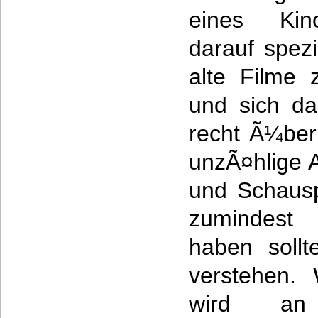
eines Kin
darauf spezia
alte Filme 
und sich da
recht Ã¼ber
unzÃ¤hlige 
und Schausp
zumindest
haben soll
verstehen.
wird an