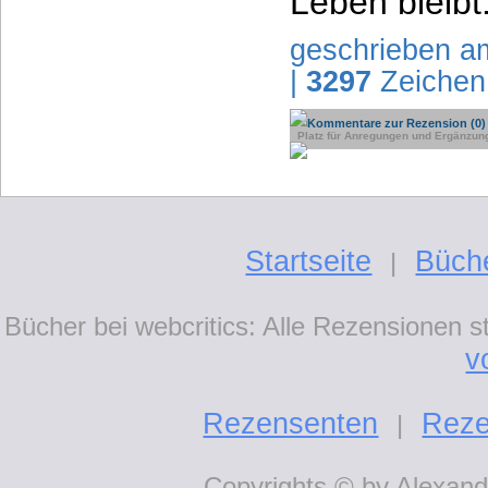
Leben bleibt
geschrieben a
|
3297
Zeichen
Kommentare zur Rezension (0)
Platz für Anregungen und Ergänzun
Startseite
Büch
|
Bücher bei webcritics: Alle Rezensionen 
v
Rezensenten
Reze
|
Copyrights © by Alexande