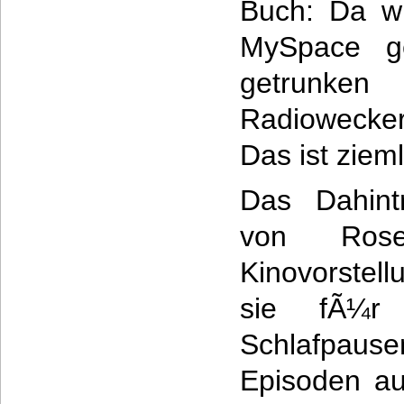
Buch: Da wi
MySpace ge
getrunke
Radiowecker
Das ist ziem
Das Dahint
von Ros
Kinovorstell
sie fÃ¼r 
Schlafpau
Episoden au