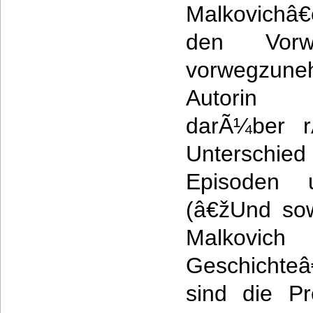
Malkovichâ€
den Vorw
vorwegzun
Autorin i
darÃ¼ber r
Unterschi
Episoden
(â€žUnd so
Malkovi
Geschichteâ
sind die Pr