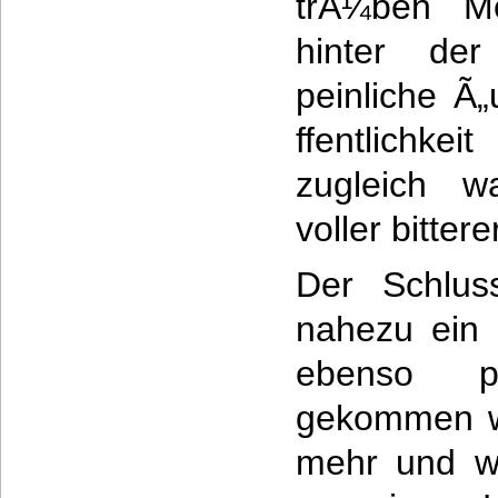
trÃ¼ben M
hinter de
peinliche Ã
ffentlichke
zugleich w
voller bitter
Der Schlus
nahezu ein
ebenso p
gekommen w
mehr und we