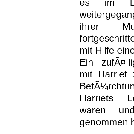
es im Le
weitergega
ihrer Mu
fortgeschrit
mit Hilfe ein
Ein zufÃ¤ll
mit Harriet
BefÃ¼rchtu
Harriets 
waren un
genommen h