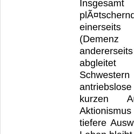
Insgesamt
plÃ¤tscher
einerseits
(Demenz 
anderersei
abgleite
Schwestern 
antriebslo
kurzen A
Aktionismus
tiefere Ausw