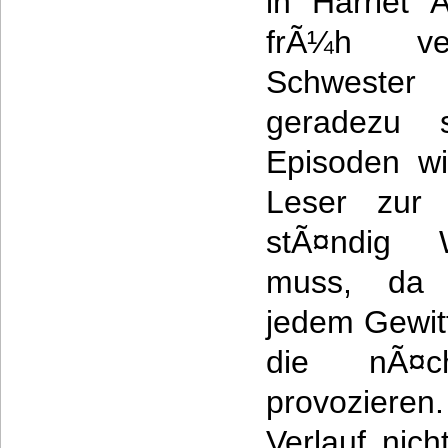
in Harriet Ã
frÃ¼h ver
Schwester
geradezu 
Episoden w
Leser zur 
stÃ¤ndig W
muss, da 
jedem Gewitt
die nÃ¤c
provozier
Verlauf nic