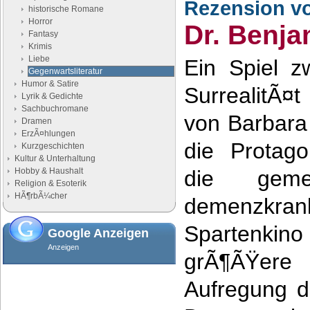
Rezension v
historische Romane
Horror
Dr. Benja
Fantasy
Krimis
Liebe
Ein Spiel z
Gegenwartsliteratur
Humor & Satire
SurrealitÃ¤t
Lyrik & Gedichte
Sachbuchromane
von Barbara
Dramen
ErzÃ¤hlungen
die Protago
Kurzgeschichten
Kultur & Unterhaltung
Hobby & Haushalt
die geme
Religion & Esoterik
HÃ¶rbÃ¼cher
demenzkr
Spartenki
Google Anzeigen
Anzeigen
grÃ¶ÃŸe
Aufregung du