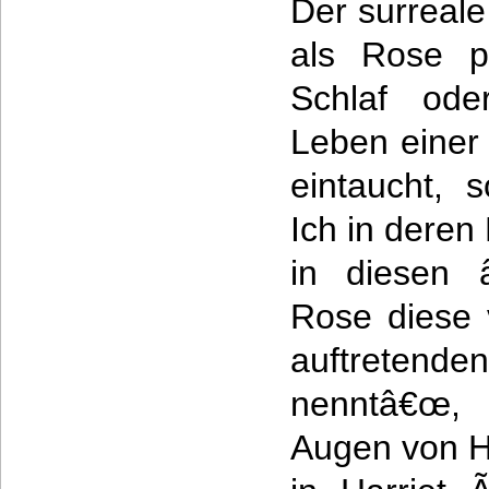
Der surreale
als Rose pl
Schlaf od
Leben einer 
eintaucht, 
Ich in deren
in diesen 
Rose diese 
auftret
nenntâ€œ, 
Augen von Ha