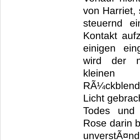
von Harriet,
steuernd ei
Kontakt auf
einigen ein
wird der m
kleinen
RÃ¼ckblend
Licht gebra
Todes und 
Rose darin b
unverstÃ¤