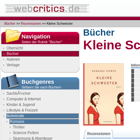
Bücher
>>
Rezensionen
>> Kleine Schwester
Bücher
Navigation
Kleine S
Seiten der Rubrik "Bücher"
Übersicht
Bücher
Autoren
Verlage
Info
Buchgenres
Stöbern Sie nach Büchern
SachbÃ¼cher
Computer & Internet
Kinder & Jugend
Lifestyle & Freizeit
Belletristik
Romane
Thriller
Science Fiction
Rezensionen
Spannung & Abenteuer