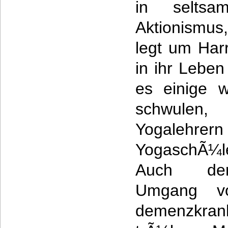
in selts
Aktionismus
legt um Har
in ihr Leben
es einige w
schwulen,
Yogalehre
YogaschÃ¼le
Auch der 
Umgang v
demenzkran