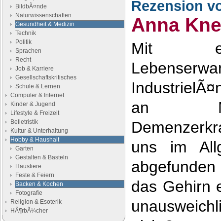
Rezension v
BildbÃ¤nde
Naturwissenschaften
Anna Kne
Gesundheit & Medizin
Technik
Politik
Mit ei
Sprachen
Recht
Lebenserwar
Job & Karriere
Gesellschaftskritisches
IndustrielÃ
Schule & Lernen
Computer & Internet
an Me
Kinder & Jugend
Lifestyle & Freizeit
Belletristik
Demenzerkr
Kultur & Unterhaltung
Hobby & Haushalt
uns im All
Garten
Gestalten & Basteln
abgefunden 
Haustiere
Feste & Feiern
das Gehirn 
Backen & Kochen
Fotografie
unausweich
Religion & Esoterik
HÃ¶rbÃ¼cher