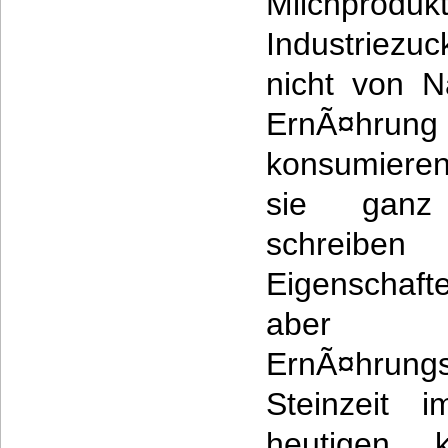
Milchprod
Industriezu
nicht von N
ErnÃ¤hrung
konsumieren
sie ganz s
schreibe
Eigenschaft
ab
ErnÃ¤hrungs
Steinzeit 
heutigen,