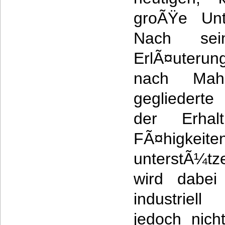
groÃŸe Unte
Nach sein
ErlÃ¤uterung
nach Mah
gegliederte
der Erhal
FÃ¤higkeite
unterstÃ¼tz
wird dabei
industriell
jedoch nich