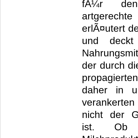
fÃ¼r de
artgerechte
erlÃ¤utert de
und deckt
Nahrungsmit
der durch di
propagiert
daher in u
verankerte
nicht der G
ist. Ob