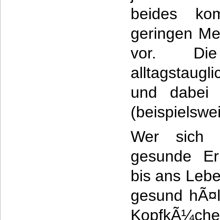
beides ko
geringen Me
vor. Di
alltagstaugl
und dabei o
(beispielswe
Wer sich
gesunde Er
bis ans Leb
gesund hÃ¤lt
KopfkÃ¼che