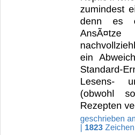
zumindest e
denn es en
AnsÃ¤tze
nachvollzie
ein Abweic
Standard-Er
Lesens- u
(obwohl s
Rezepten ve
geschrieben a
|
1823
Zeichen