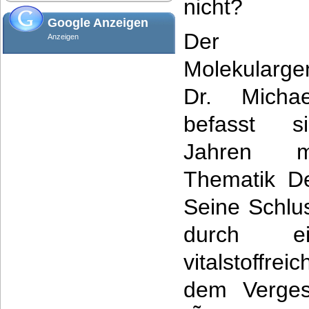
nicht?
Google Anzeigen
Der
Anzeigen
Molekulargen
Dr. Micha
befasst s
Jahren 
Thematik D
Seine Schlu
durch ei
vitalstoffre
dem Verges