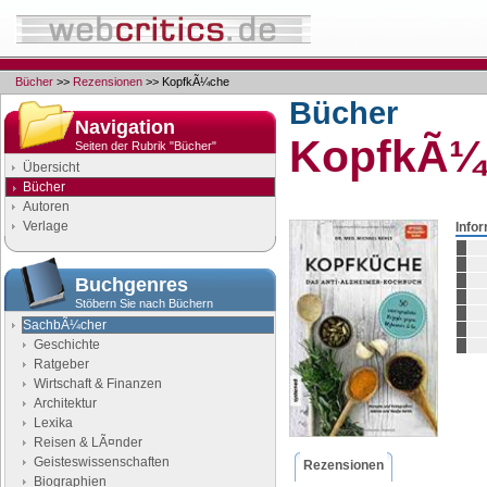
Bücher
>>
Rezensionen
>> KopfkÃ¼che
Bücher
Navigation
KopfkÃ¼
Seiten der Rubrik "Bücher"
Übersicht
Bücher
Autoren
Verlage
Info
Buchgenres
Stöbern Sie nach Büchern
SachbÃ¼cher
Geschichte
Ratgeber
Wirtschaft & Finanzen
Architektur
Lexika
Reisen & LÃ¤nder
Geisteswissenschaften
Rezensionen
Biographien