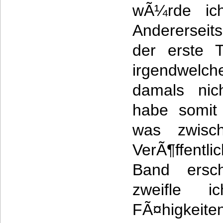
wÃ¼rde ic
Andererseit
der erste 
irgendwelch
damals nic
habe somit
was zwisch
VerÃ¶ffentl
Band ersch
zweifle 
FÃ¤higkeite