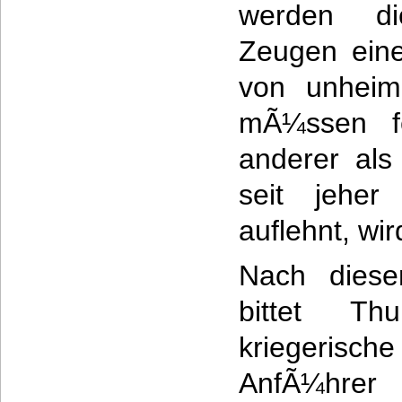
werden d
Zeugen eine
von unheim
mÃ¼ssen fe
anderer als
seit jeher
auflehnt, wi
Nach diese
bittet Th
kriegerische
AnfÃ¼hr