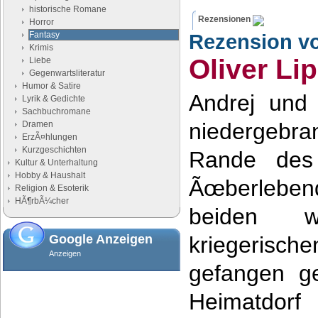
historische Romane
Rezensionen
Horror
Fantasy
Rezension v
Krimis
Oliver Li
Liebe
Gegenwartsliteratur
Humor & Satire
Andrej und
Lyrik & Gedichte
Sachbuchromane
niedergebra
Dramen
ErzÃ¤hlungen
Kurzgeschichten
Rande des
Kultur & Unterhaltung
Hobby & Haushalt
Ãœberlebe
Religion & Esoterik
HÃ¶rbÃ¼cher
beiden 
Google Anzeigen
kriegeris
Anzeigen
gefangen g
Heimatdorf