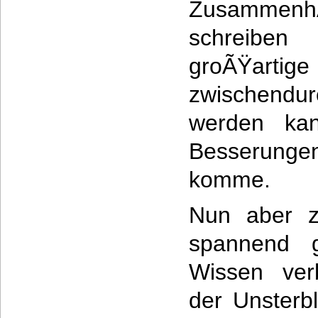
Zusammenh
schreibe
groÃŸartige
zwischendu
werden kan
Besserung
komme.
Nun aber z
spannend g
Wissen ver
der Unsterbl