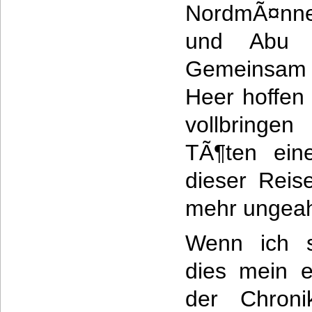
NordmÃ¤nne
und Abu 
Gemeinsam
Heer hoffen 
vollbring
TÃ¶ten eine
dieser Reis
mehr ungeah
Wenn ich 
dies mein e
der Chroni