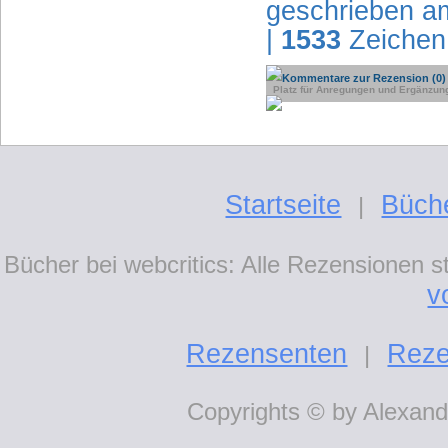
geschrieben a
|
1533
Zeichen
Kommentare zur Rezension (0)
Platz für Anregungen und Ergänzun
Startseite
Büch
|
Bücher bei webcritics: Alle Rezensionen 
v
Rezensenten
Reze
|
Copyrights © by Alexande