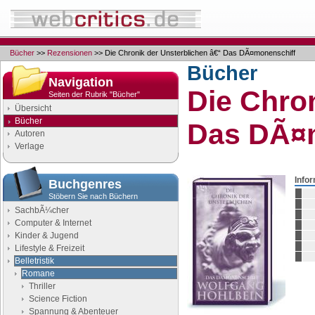
Bücher
>>
Rezensionen
>> Die Chronik der Unsterblichen â€“ Das DÃ¤monenschiff
Bücher
Navigation
Die Chro
Seiten der Rubrik "Bücher"
Übersicht
Bücher
Das DÃ¤
Autoren
Verlage
Info
Buchgenres
Stöbern Sie nach Büchern
SachbÃ¼cher
Computer & Internet
Kinder & Jugend
Lifestyle & Freizeit
Belletristik
Romane
Thriller
Science Fiction
Spannung & Abenteuer