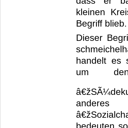
dass er b
kleinen Kre
Begriff blieb.
Dieser Begrif
schmeichelha
handelt es 
um de
â€žSÃ¼deku
and
â€žSozialc
bedeuten so