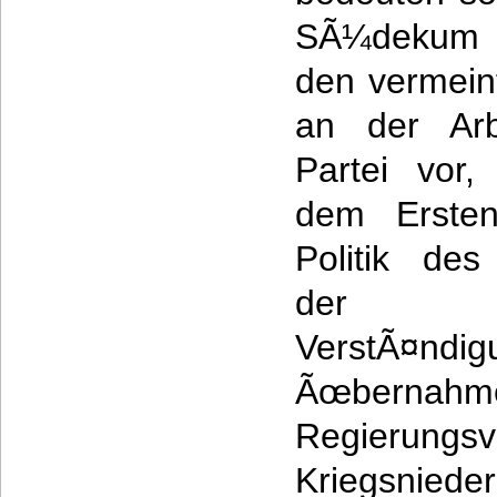
SÃ¼dekum pe
den vermein
an der Arb
Partei vor
dem Ersten
Politik des
der int
VerstÃ¤ndi
Ãœber
Regierungsv
Kriegsnied