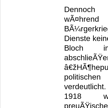
Dennoch 
wÃ¤hre
BÃ¼rgerkri
Dienste kein
Bloch i
abschlie
â€žHÃ¶hepu
politis
verdeutlic
1918 w
preuÃŸische