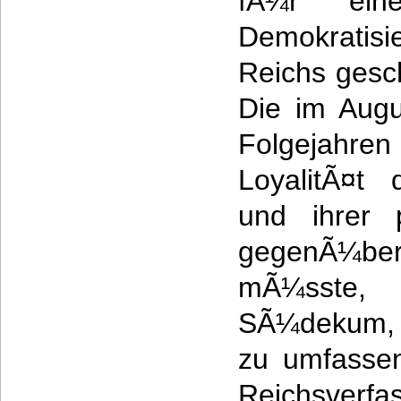
fÃ¼r ein
Demokratis
Reichs gesc
Die im Augu
Folgejahren 
LoyalitÃ¤t 
und ihrer 
gegenÃ¼be
mÃ¼sste,
SÃ¼dekum, 
zu umfasse
Reichsverfa