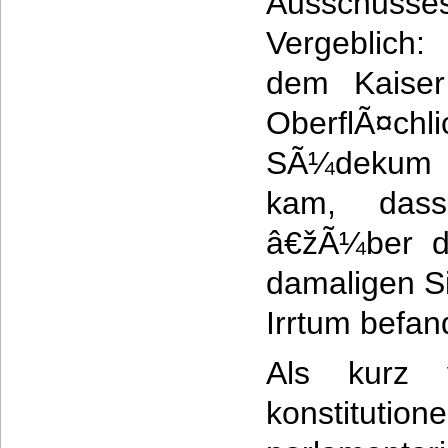
Ausschuss
Vergeblich
dem Kaiser
OberflÃ¤ch
SÃ¼dekum
kam, dass
â€žÃ¼ber d
damaligen S
Irrtum befa
Als kurz 
konstitu