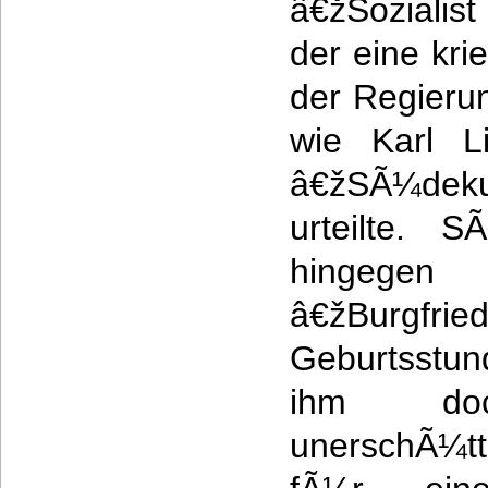
â€žSozialis
der eine kri
der Regierun
wie Karl L
â€žSÃ¼deku
urteilte. 
hingegen 
â€žBurgfr
Geburtsstun
ihm do
unerschÃ¼t