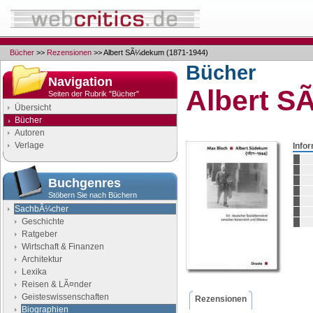
Bücher
>>
Rezensionen
>> Albert SÃ¼dekum (1871-1944)
Bücher
Navigation
Albert S
Seiten der Rubrik "Bücher"
Übersicht
Bücher
Autoren
Verlage
Info
Buchgenres
Stöbern Sie nach Büchern
SachbÃ¼cher
Geschichte
Ratgeber
Wirtschaft & Finanzen
Architektur
Lexika
Reisen & LÃ¤nder
Geisteswissenschaften
Rezensionen
Biographien