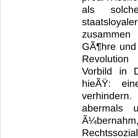
als solc
staatsloya
zusammen
GÃ¶hre und 
Revolutio
Vorbild in 
hieÃŸ: ein
verhinde
abermals u
Ã¼bernahm,
Rechts