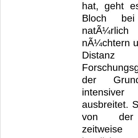
hat, geht e
Bloch bei
natÃ¼rlic
nÃ¼chtern u
Distan
Forschungsg
der Grun
intensive
ausbreitet. 
von der 
zeitweise 