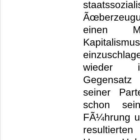
staatssoziali
Ãœberzeugung
einen Mi
Kapitalism
einzuschla
wieder i
Gegensatz 
seiner Par
schon sein
FÃ¼hrung und
resultiert