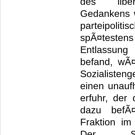
des libera
Gedankens w
parteipoli
spÃ¤teste
Entlassung
befand, wÃ¤
Sozialiste
einen unauf
erfuhr, der 
dazu befÃ¤
Fraktion im
Der SPD-R