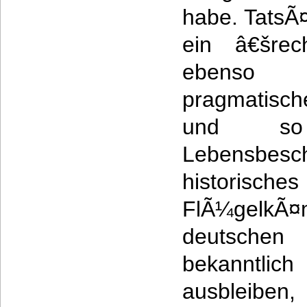
habe. TatsÃ
ein â€šrec
ebenso p
pragmatisch
und so
Lebensbes
historische
FlÃ¼gelkÃ¤
deutschen
bekanntli
ausbleibe