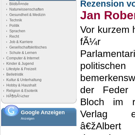
Rezension v
BildbÃ¤nde
Naturwissenschaften
Jan Robe
Gesundheit & Medizin
Technik
Politik
Vor kurzem 
Sprachen
Recht
fÃ¼r G
Job & Karriere
Gesellschaftskritisches
Parlamen
Schule & Lernen
Computer & Internet
politische
Kinder & Jugend
Lifestyle & Freizeit
Belletristik
bemerkensw
Kultur & Unterhaltung
Hobby & Haushalt
der Feder 
Religion & Esoterik
HÃ¶rbÃ¼cher
Bloch im r
Verlag e
Google Anzeigen
Anzeigen
â€žAlber