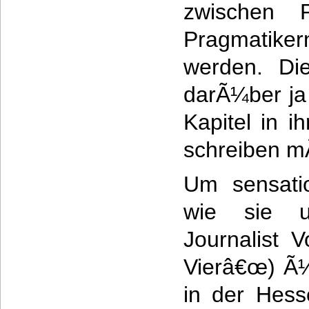
zwischen P
Pragmati
werden. Di
darÃ¼ber ja
Kapitel in i
schreiben 
Um sensatio
wie sie u
Journalist 
Vierâ€œ) Ã¼
in der Hess