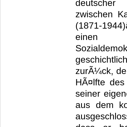
deutsche
zwischen Ka
(1871-1944)
einen 
Soziald
geschicht
zurÃ¼ck, der
HÃ¤lfte des
seiner eigen
aus dem kol
ausgeschlo