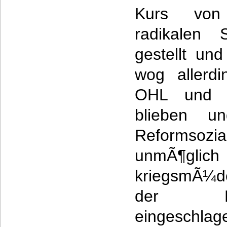
Kurs von
radikalen 
gestellt un
wog allerdi
OHL und Ka
blieben u
Reformsozi
unmÃ¶gli
kriegsmÃ¼d
der Ri
eingesch