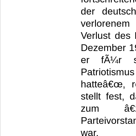
der deutsch
verlorene
Verlust des
Dezember 19
er fÃ¼r s
Patriotis
hatteâ€œ, 
stellt fest
zum â€ž
Parteivor
war.