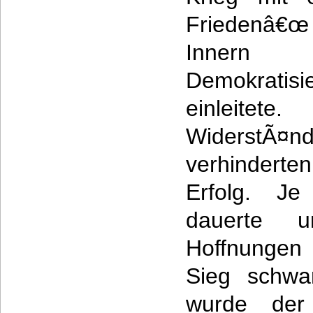
Friedenâ€
Innern 
Demokratisi
einleitete
WiderstÃ¤n
verhinderte
Erfolg. Je
dauerte 
Hoffnungen
Sieg schwa
wurde de