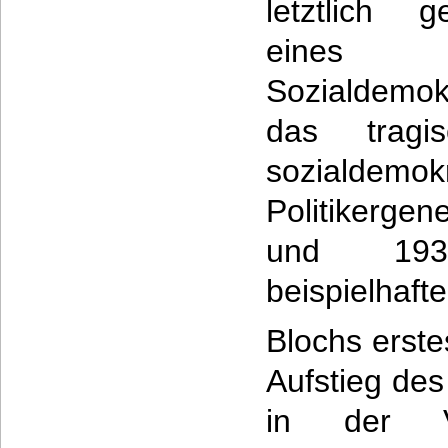
letztlich g
eines 
Sozialdemok
das tragi
sozialdemok
Politikerge
und 193
beispielhaft
Blochs erste
Aufstieg d
in der V