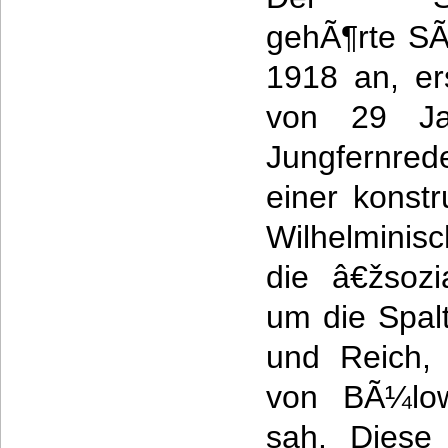
gehÃ¶rte S
1918 an, er
von 29 Jah
Jungfernred
einer konst
Wilhelminis
die â€žsozi
um die Spal
und Reich, 
von BÃ¼lows
sah. Diese 