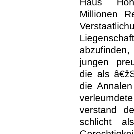
Haus Hoh
Millionen 
Verstaatl
Liegenscha
abzufinden, 
jungen pre
die als â€
die Annalen
verleumde
verstand d
schlicht a
Gerechtigk