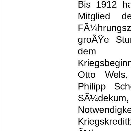
Bis 1912 ha
Mitglied d
FÃ¼hrungszi
groÃŸe Stu
dem ver
Kriegsbegin
Otto Wels
Philipp Sc
SÃ¼dekum, 
Notwen
Kriegskre