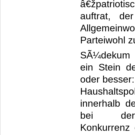
â€žpatrio
auftrat, de
Allgemei
Parteiwohl zu
SÃ¼dekum bl
ein Stein d
oder besser:
Haushaltsp
innerhalb d
bei der 
Konkurrenz