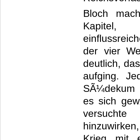
Bloch mach
Kapitel
einflussrei
der vier Wel
deutlich, da
aufging. Je
SÃ¼dekum u
es sich gew
versucht
hinzuwirken
Krieg mit 