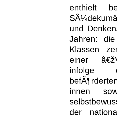
enthielt be
SÃ¼dekum
und Denkens
Jahren: di
Klassen zer
einer â€žV
infolge 
befÃ¶rdert
innen so
selbstbewu
der nationa