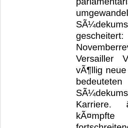
parlament
umgewan
SÃ¼dekums R
gescheitert
Novemberre
Versailler 
vÃ¶llig neue
bedeuteten
SÃ¼dekums
Karriere.
kÃ¤mpfte
fortschreit