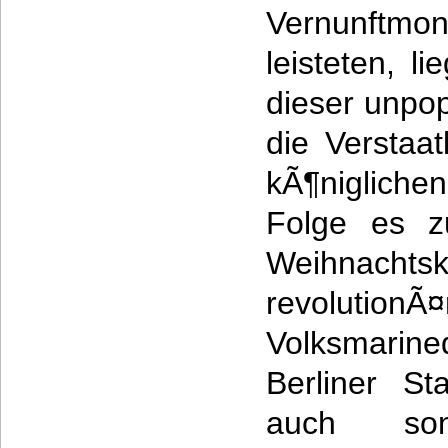
Vernunftm
leisteten, l
dieser unpo
die Verstaat
kÃ¶nigliche
Folge es z
Weihnacht
revolutionÃ¤
Volksmarin
Berliner St
auch so