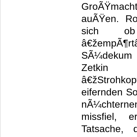
GroÃŸmac
auÃŸen. Ro
sich o
â€žempÃ¶
SÃ¼dekum
Zetkin 
â€žStroh
eifernden So
nÃ¼chtern
missfiel, 
Tatsache,