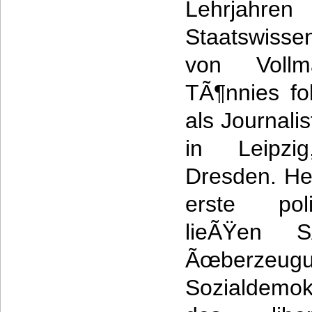
Lehrjahre
Staatswiss
von Voll
TÃ¶nnies fo
als Journali
in Leipz
Dresden. Her
erste poli
lieÃŸen 
Ãœberzeugu
Sozialdemokr