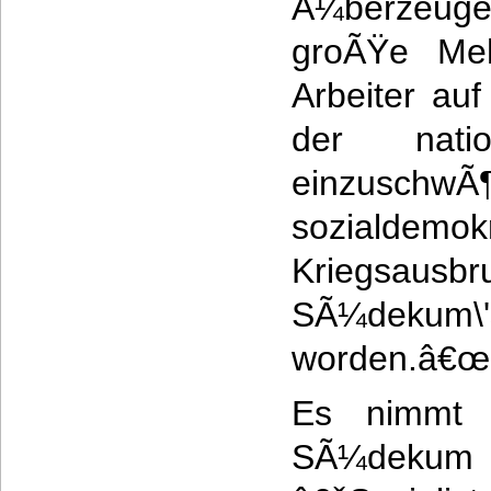
Ã¼berzeuge
groÃŸe Meh
Arbeiter auf
der nation
einzuschwÃ¶r
sozialdemok
Kriegsausbru
SÃ¼dekum\'
worden.â€œ
Es nimmt 
SÃ¼dekum 