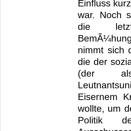
Einfluss kur
war. Noch s
die letzt
BemÃ¼hu
nimmt sich 
die der sozi
(der al
Leutnantsu
Eisernem Kr
wollte, um 
Politik de