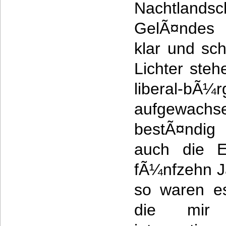
Nachtlandsc
GelÃ¤ndes u
klar und scha
Lichter steh
liberal-b
aufgewach
bestÃ¤ndig
auch die Er
fÃ¼nfzehn J
so waren e
die mir