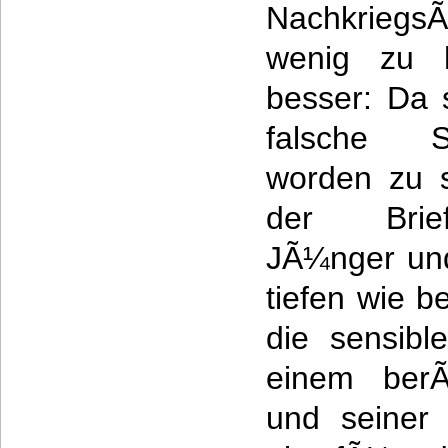
Nachkriegs
wenig zu h
besser: Da s
falsche S
worden zu s
der Brie
JÃ¼nger und
tiefen wie be
die sensibl
einem berÃ¼
und seiner 