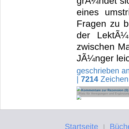
grÃ¼ndet sic
eines umstr
Fragen zu b
der LektÃ¼
zwischen Ma
JÃ¼nger leic
geschrieben a
|
7214
Zeichen
Kommentare zur Rezension (0)
Platz für Anregungen und Ergänzun
Startseite
Büch
|