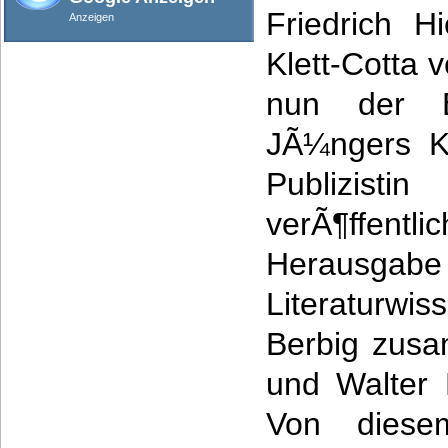
Friedrich H
Anzeigen
Klett-Cotta 
nun der Be
JÃ¼ngers K
Publizist
verÃ¶ffe
Herausgabe 
Literaturwi
Berbig zusa
und Walter 
Von diese