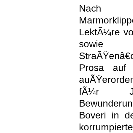
Nach 
Marmorkli
LektÃ¼re vo
sowie â
StraÃŸenâ€œ
Prosa auf 
auÃŸerordent
fÃ¼r J
Bewunderu
Boveri in d
korrumpie