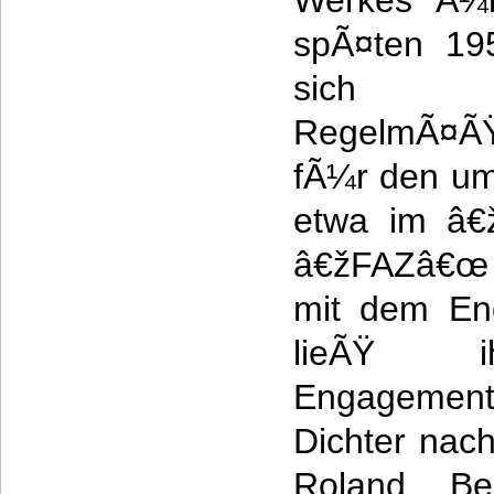
Werkes Ã¼b
spÃ¤ten 19
sich 
RegelmÃ¤ÃŸi
fÃ¼r den ums
etwa im â€
â€žFAZâ€œ z
mit dem En
lieÃŸ ih
Engagement
Dichter nac
Roland Be