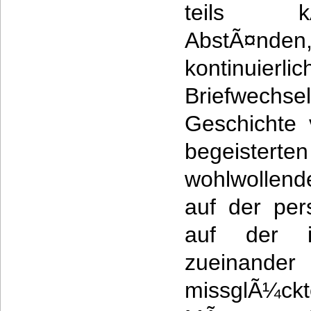
teils kÃ
AbstÃ¤nde
kontinuierl
Briefwec
Geschichte 
begeistert
wohlwollend
auf der per
auf der in
zueinand
missglÃ¼