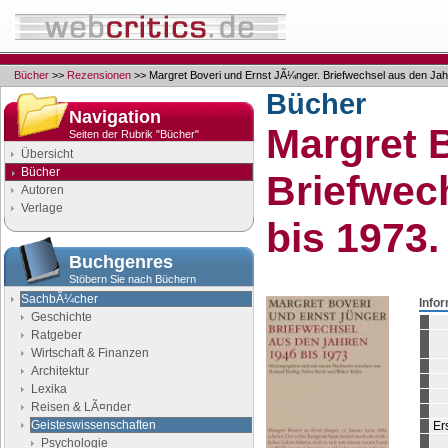
Bücher
>>
Rezensionen
>> Margret Boveri und Ernst JÃ¼nger. Briefwechsel aus den Jah
Bücher
Navigation
Margret 
Seiten der Rubrik "Bücher"
Übersicht
Bücher
Briefwec
Autoren
Verlage
bis 1973.
Buchgenres
Stöbern Sie nach Büchern
SachbÃ¼cher
Info
Geschichte
Ratgeber
Wirtschaft & Finanzen
Architektur
Lexika
Reisen & LÃ¤nder
Geisteswissenschaften
Er
Psychologie