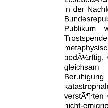
in der Nach
Bundesrepu
Publikum w
Trostspende
metaphysi
bedÃ¼rftig.
gleichsam
Beruhig
katastroph
verstÃ¶rten
nicht-emigr