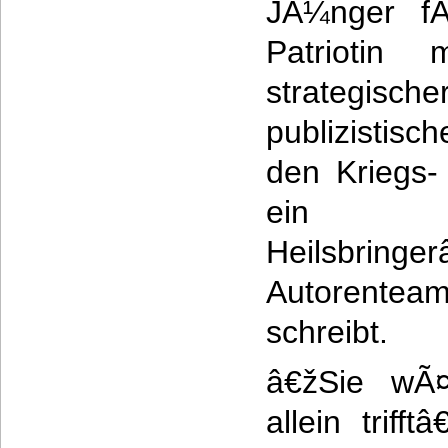
JÃ¼nger fÃ
Patriotin
strategisch
publizistisc
den Kriegs-
ein â€ž
Heilsbri
Autorentea
schreibt.
â€žSie wÃ¤
allein triff