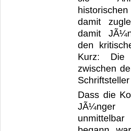
historischen
damit zugl
damit JÃ¼n
den kritisc
Kurz: Die 
zwischen de
Schriftstelle
Dass die Ko
JÃ¼nger 
unmittelb
begann, war