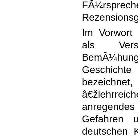
FÃ¼rspr
Rezensionsg
Im Vorwort 
als Vers
BemÃ¼hung
Geschichte 
bezeichn
â€žlehrrei
anregendes 
Gefahren 
deutschen K