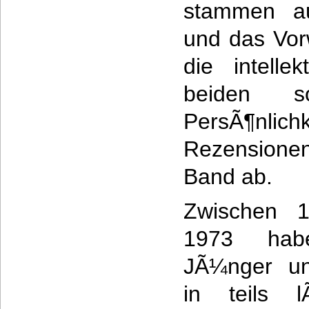
stammen a
und das Vor
die intelle
beiden so
PersÃ¶nlic
Rezensione
Band ab.
Zwischen 
1973 hab
JÃ¼nger un
in teils l