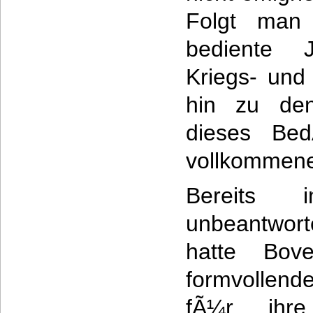
Folgt man 
bediente 
Kriegs- und
hin zu den
dieses Bed
vollkommene
Bereits 
unbeantwort
hatte Bov
formvollen
fÃ¼r ihre