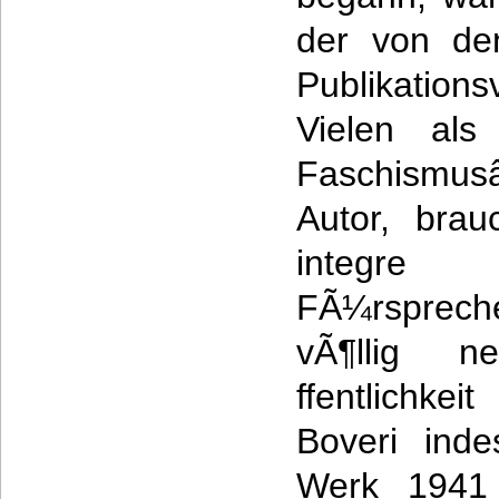
der von den
Publikations
Vielen als
Faschismu
Autor, brau
integre 
FÃ¼rsprecher
vÃ¶llig 
ffentlichkei
Boveri ind
Werk 1941 