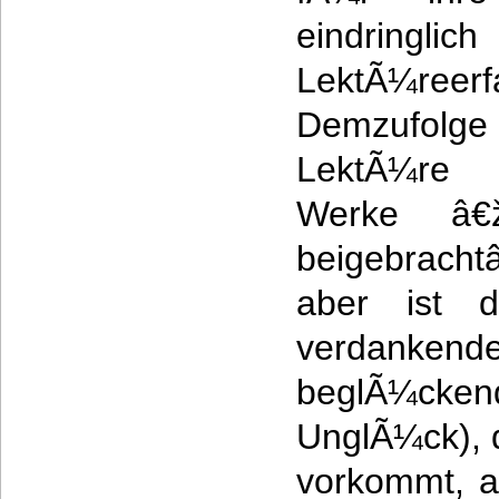
eindrin
LektÃ¼reer
Demzufol
LektÃ¼re
Werke â€
beigebrach
aber ist 
verdanke
beglÃ¼ckend
UnglÃ¼ck), 
vorkommt, a