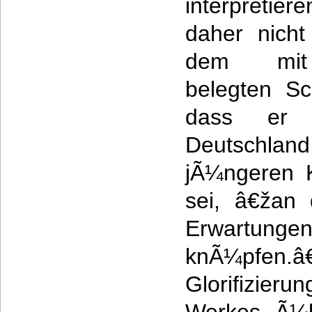
interpretie
daher nicht
dem mit P
belegten Sch
dass er 
Deutschland
jÃ¼ngeren 
sei, â€žan 
Erwartung
knÃ¼pfen.
Glorifizier