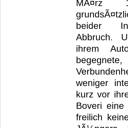
MÃ¤rz 
grundsÃ¤tzl
beider Int
Abbruch. U
ihrem Aut
begegnet
Verbunde
weniger int
kurz vor ih
Boveri eine
freilich ke