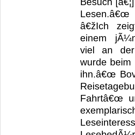
Besuch [â€¦
Lesen.â€œ 
â€žIch zeig
einem jÃ¼n
viel an der
wurde beim L
ihn.â€œ Bov
Reisetageb
Fahrtâ€œ u
exemplarisc
Leseintere
LesebedÃ¼rf