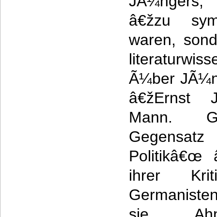
JÃ¼ngers, 
â€žzu sym
waren, sond
literaturwis
Ã¼ber JÃ¼ng
â€žErnst 
Mann. Ge
Gegensatz
Politikâ€œ
ihrer Kr
Germanisten
sie Ahnu