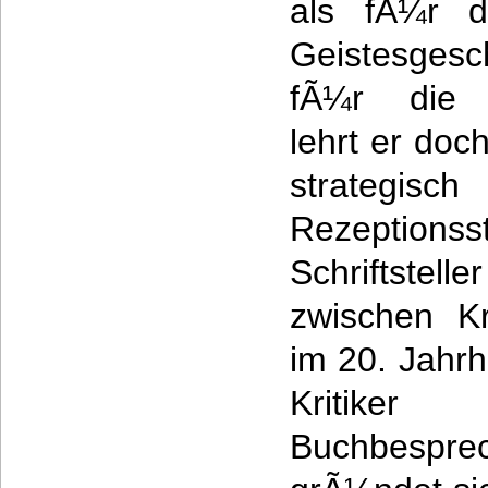
als fÃ¼r d
Geistesgesc
fÃ¼r die Li
lehrt er doc
strategi
Rezeptions
Schriftstell
zwischen Kr
im 20. Jahr
Kritike
Buchbesp