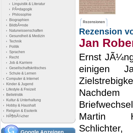
Linguistik & Literatur
PÃ¤dagogik
Philosophie
Biographien
Rezensionen
BildbÃ¤nde
Rezension v
Naturwissenschaften
Gesundheit & Medizin
Jan Robe
Technik
Politik
Sprachen
Ernst JÃ¼ng
Recht
Job & Karriere
einigen J
Gesellschaftskritisches
Schule & Lernen
Zielstrebi
Computer & Internet
Kinder & Jugend
Lifestyle & Freizeit
Nachdem 
Belletristik
Kultur & Unterhaltung
Briefwechs
Hobby & Haushalt
Religion & Esoterik
Martin H
HÃ¶rbÃ¼cher
Schlichter
Google Anzeigen