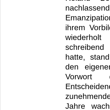
nachlassende
Emanzipati
ihrem Vorbil
wiederho
schreibend
hatte, sta
den eigene
Vorwort d
Entschei
zunehmende
Jahre wach