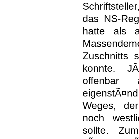
Schriftstel
das NS-Reg
hatte als 
Massendemok
Zuschnitts 
konnte. JÃ
offenbar
eigenstÃ
Weges, der
noch westli
sollte. Zu