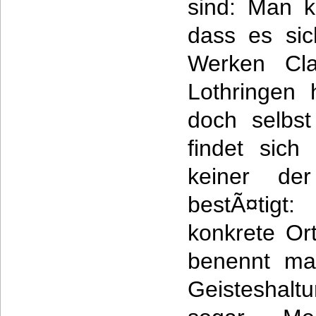
sind: Man 
dass es sic
Werken Cla
Lothringen 
doch selbst 
findet sich
keiner de
bestÃ¤tigt
konkrete Or
benennt ma
Geisteshalt