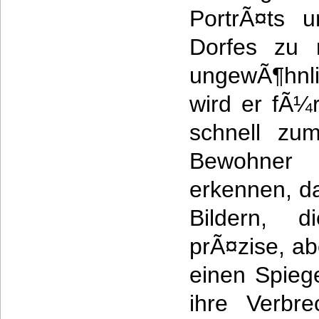
PortrÃ¤ts 
Dorfes zu 
ungewÃ¶hnli
wird er fÃ¼
schnell zum
Bewohner
erkennen, da
Bildern, d
prÃ¤zise, a
einen Spiege
ihre Verbr