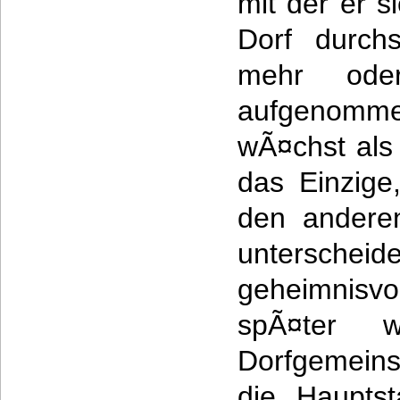
mit der er s
Dorf durch
mehr oder
aufgenomm
wÃ¤chst als 
das Einzige,
den andere
untersch
geheimnisv
spÃ¤ter 
Dorfgemeins
die Haupts