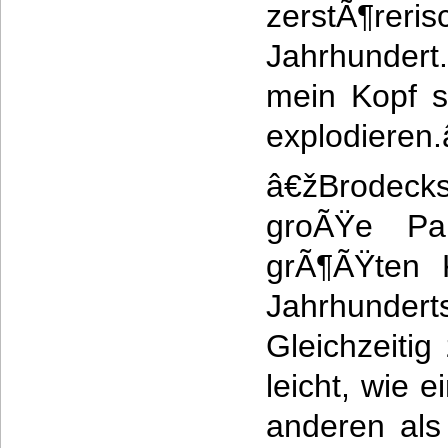
zerstÃ¶r
Jahrhundert
mein Kopf s
explodieren
â€žBrodecks
groÃŸe Pa
grÃ¶ÃŸten 
Jahrhunder
Gleichzeitig
leicht, wie 
anderen als