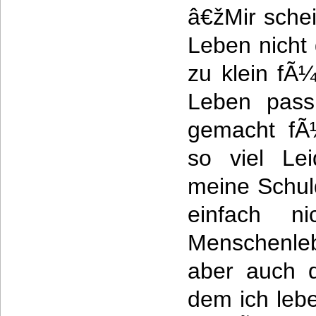
â€žMir schei
Leben nicht 
zu klein fÃ
Leben passi
gemacht fÃ
so viel Leid
meine Schuld
einfach n
Menschenlebe
aber auch d
dem ich lebe