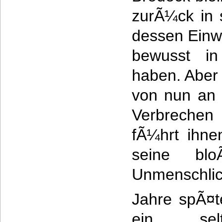
zurÃ¼ck in s
dessen Einw
bewusst in
haben. Aber 
von nun an 
Verbrechen 
fÃ¼hrt ihne
seine blo
Unmenschlic
Jahre spÃ¤t
ein selt