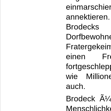
einmarsch
annektier
Brodecks
Dorfbewo
Fratergeke
einen F
fortgeschle
wie Millio
auch.
Brodeck Ã¼b
Menschlich