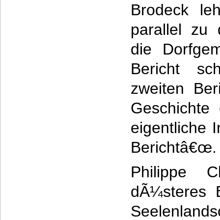
Brodeck leh
parallel zu
die Dorfgem
Bericht sc
zweiten Ber
Geschichte 
eigentliche 
Berichtâ€œ.
Philippe C
dÃ¼steres B
Seelenlands