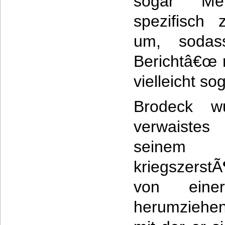
sogar Me
spezifisch 
um, sodas
Berichtâ€œ 
vielleicht so
Brodeck w
verwaistes
seinem
kriegszerstÃ
von einer
herumziehen