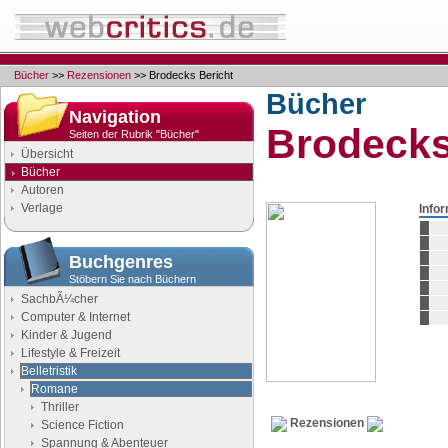
Bücher
>>
Rezensionen
>> Brodecks Bericht
Bücher
Navigation
Brodecks
Seiten der Rubrik "Bücher"
Übersicht
Bücher
Autoren
Verlage
Info
Buchgenres
Stöbern Sie nach Büchern
SachbÃ¼cher
Computer & Internet
Kinder & Jugend
Lifestyle & Freizeit
Belletristik
Romane
Thriller
Rezensionen
Science Fiction
Spannung & Abenteuer