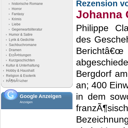
Rezension v
historische Romane
Horror
Johanna 
Fantasy
Krimis
Liebe
Philippe Cl
Gegenwartsliteratur
Humor & Satire
des Gesche
Lyrik & Gedichte
Sachbuchromane
Berichtâ€œ
Dramen
ErzÃ¤hlungen
abgeschi
Kurzgeschichten
Kultur & Unterhaltung
Hobby & Haushalt
Bergdorf am 
Religion & Esoterik
HÃ¶rbÃ¼cher
an; 400 Einw
in dem sowo
Google Anzeigen
Anzeigen
franzÃ¶s
Bezeichnu