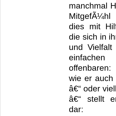
manchmal Ho
MitgefÃ¼hl 
dies mit Hil
die sich in 
und Vielfal
einfache
offenbaren:
wie er auch 
â€“ oder vie
â€“ stellt 
dar: