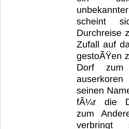
unbekannter
scheint s
Durchreise 
Zufall auf 
gestoÃŸen z
Dorf zum 
auserkoren
seinen Namen
fÃ¼r die D
zum Andere
verbringt