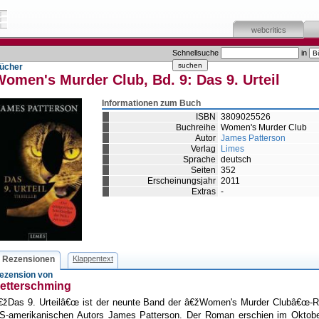
webcritics
Schnellsuche
in
ücher
Women's Murder Club, Bd. 9:
Das 9. Urteil
Informationen zum Buch
ISBN
3809025526
Buchreihe
Women's Murder Club
Autor
James Patterson
Verlag
Limes
Sprache
deutsch
Seiten
352
Erscheinungsjahr
2011
Extras
-
Rezensionen
Klappentext
ezension von
etterschming
€žDas 9. Urteilâ€œ ist der neunte Band der â€žWomen's Murder Clubâ€œ-R
S-amerikanischen Autors James Patterson. Der Roman erschien im Oktobe