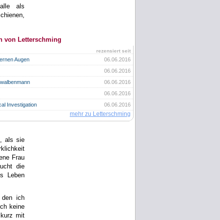
lle als
chienen,
n von Letterschming
rezensiert seit
bernen Augen
06.06.2016
06.06.2016
hwalbenmann
06.06.2016
06.06.2016
al Investigation
06.06.2016
mehr zu Letterschming
, als sie
lichkeit
gene Frau
ucht die
es Leben
 den ich
ich keine
 kurz mit