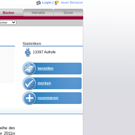
Login
|
neuer Benutzer
Bücher
Interaktiv
Szene
Statistiken
13397 Aufrufe
bestellen
merken
rezensieren
eihe des
r 2011in