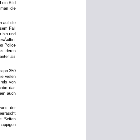
 ein Bild
 man die
n auf die
esem Fall
n hin und
nwÃ¤ltin,
es Police
us deren
anter als
Knapp 350
ie vielen
reis von
habe das
nen auch
Fans der
errascht
e Seiten
happigen