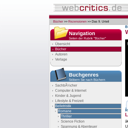
Bücher
>>
Rezensionen
>> Das 9. Urteil
B
Navigation
Seiten der Rubrik "Bücher"
Übersicht
Bücher
Autoren
Verlage
Buchgenres
Stöbern Sie nach Büchern
SachbÃ¼cher
Computer & Internet
Kinder & Jugend
Lifestyle & Freizeit
Belletristik
R
Romane
L
Thriller
â
Science Fiction
U
Spannung & Abenteuer