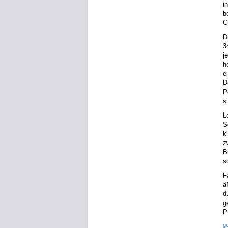
i
b
C
D
3
j
h
e
D
P
s
L
S
k
z
B
s
F
â
d
g
P
g