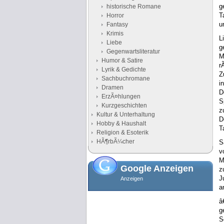
g
historische Romane
T
Horror
u
Fantasy
Krimis
L
Liebe
g
Gegenwartsliteratur
M
Humor & Satire
r
Lyrik & Gedichte
Z
Sachbuchromane
i
Dramen
D
ErzÃ¤hlungen
S
Kurzgeschichten
z
Kultur & Unterhaltung
D
Hobby & Haushalt
T
Religion & Esoterik
HÃ¶rbÃ¼cher
S
v
M
Google Anzeigen
z
J
Anzeigen
a
â
g
S