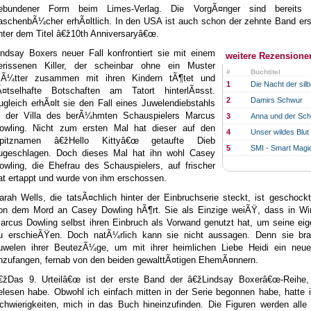
ebundener Form beim Limes-Verlag. Die VorgÃ¤nger sind bereits a
aschenbÃ¼cher erhÃ¤ltlich. In den USA ist auch schon der zehnte Band ers
nter dem Titel â€ž10th Anniversaryâ€œ.
indsay Boxers neuer Fall konfrontiert sie mit einem
weitere Rezensione
erissenen Killer, der scheinbar ohne ein Muster
#
Buchtitel
Ã¼tter zusammen mit ihren Kindern tÃ¶tet und
1
Die Nacht der sil
Ã¤tselhafte Botschaften am Tatort hinterlÃ¤sst.
2
Damirs Schwur
ugleich erhÃ¤lt sie den Fall eines Juwelendiebstahls
n der Villa des berÃ¼hmten Schauspielers Marcus
3
Anna und der Sc
owling. Nicht zum ersten Mal hat dieser auf den
4
Unser wildes Blut
pitznamen â€žHello Kittyâ€œ getaufte Dieb
5
SMI - Smart Magic
ugeschlagen. Doch dieses Mal hat ihn wohl Casey
owling, die Ehefrau des Schauspielers, auf frischer
at ertappt und wurde von ihm erschossen.
arah Wells, die tatsÃ¤chlich hinter der Einbruchserie steckt, ist geschockt
on dem Mord an Casey Dowling hÃ¶rt. Sie als Einzige weiÃŸ, dass in Wirk
arcus Dowling selbst ihren Einbruch als Vorwand genutzt hat, um seine ei
u erschieÃŸen. Doch natÃ¼rlich kann sie nicht aussagen. Denn sie bra
uwelen ihrer BeutezÃ¼ge, um mit ihrer heimlichen Liebe Heidi ein neu
nzufangen, fernab von den beiden gewalttÃ¤tigen EhemÃ¤nnern.
€žDas 9. Urteilâ€œ ist der erste Band der â€žLindsay Boxerâ€œ-Reihe,
elesen habe. Obwohl ich einfach mitten in der Serie begonnen habe, hatte 
chwierigkeiten, mich in das Buch hineinzufinden. Die Figuren werden alle