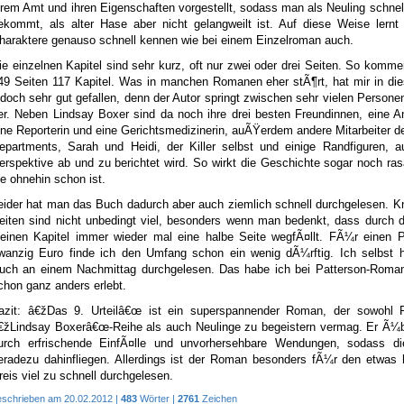
hrem Amt und ihren Eigenschaften vorgestellt, sodass man als Neuling schnell
ekommt, als alter Hase aber nicht gelangweilt ist. Auf diese Weise lernt
haraktere genauso schnell kennen wie bei einem Einzelroman auch.
ie einzelnen Kapitel sind sehr kurz, oft nur zwei oder drei Seiten. So komme
49 Seiten 117 Kapitel. Was in manchen Romanen eher stÃ¶rt, hat mir in di
edoch sehr gut gefallen, denn der Autor springt zwischen sehr vielen Persone
er. Neben Lindsay Boxer sind da noch ihre drei besten Freundinnen, eine A
ine Reporterin und eine Gerichtsmedizinerin, auÃŸerdem andere Mitarbeiter d
epartments, Sarah und Heidi, der Killer selbst und einige Randfiguren, a
erspektive ab und zu berichtet wird. So wirkt die Geschichte sogar noch ras
ie ohnehin schon ist.
eider hat man das Buch dadurch aber auch ziemlich schnell durchgelesen. 
eiten sind nicht unbedingt viel, besonders wenn man bedenkt, dass durch d
leinen Kapitel immer wieder mal eine halbe Seite wegfÃ¤llt. FÃ¼r einen P
wanzig Euro finde ich den Umfang schon ein wenig dÃ¼rftig. Ich selbst 
uch an einem Nachmittag durchgelesen. Das habe ich bei Patterson-Roma
chon ganz anders erlebt.
azit: â€žDas 9. Urteilâ€œ ist ein superspannender Roman, der sowohl 
€žLindsay Boxerâ€œ-Reihe als auch Neulinge zu begeistern vermag. Er Ã¼b
urch erfrischende EinfÃ¤lle und unvorhersehbare Wendungen, sodass di
eradezu dahinfliegen. Allerdings ist der Roman besonders fÃ¼r den etwas 
reis viel zu schnell durchgelesen.
eschrieben am 20.02.2012 |
483
Wörter |
2761
Zeichen