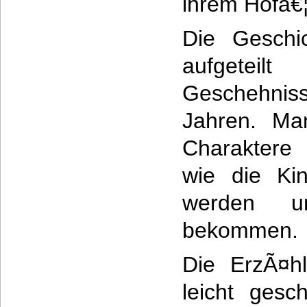
ihrem Hofâ€
Die Geschic
aufgeteil
Geschehnis
Jahren. Man
Charaktere 
wie die Ki
werden u
bekommen.
Die ErzÃ¤hl
leicht gesc