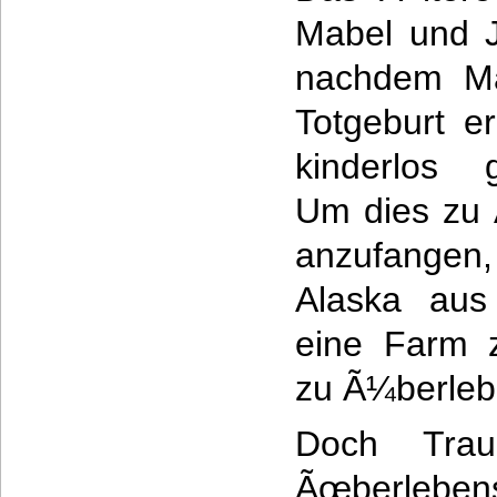
Mabel und J
nachdem Ma
Totgeburt erl
kinderlos g
Um dies zu
anzufangen
Alaska aus
eine Farm z
zu Ã¼berleb
Doch Tra
Ãœberleben