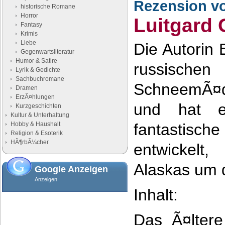
Rezension v
historische Romane
Horror
Luitgard 
Fantasy
Krimis
Liebe
Die Autorin
Gegenwartsliteratur
Humor & Satire
russische
Lyrik & Gedichte
Sachbuchromane
SchneemÃ¤d
Dramen
ErzÃ¤hlungen
und hat ei
Kurzgeschichten
Kultur & Unterhaltung
Hobby & Haushalt
fantastisc
Religion & Esoterik
HÃ¶rbÃ¼cher
entwickelt
Alaskas um d
Google Anzeigen
Anzeigen
Inhalt:
Das Ã¤lter