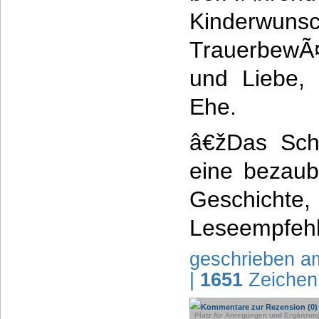
Kinderwu
TrauerbewÃ
und Liebe, 
Ehe.
â€žDas Sch
eine bezaub
Geschic
Leseempfehl
geschrieben a
|
1651
Zeichen
Kommentare zur Rezension (0)
Platz für Anregungen und Ergänzun