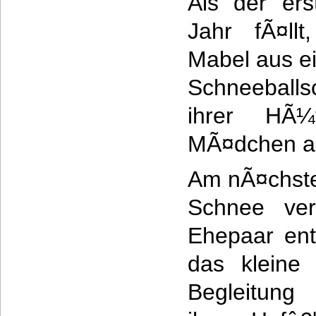
Als der er
Jahr fÃ¤ll
Mabel aus e
Schneeballs
ihrer HÃ
MÃ¤dchen a
Am nÃ¤chste
Schnee ve
Ehepaar ent
das kleine
Begleitung