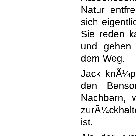
Natur entfr
sich eigentl
Sie reden k
und gehen 
dem Weg.
Jack knÃ¼pf
den Benson
Nachbarn, 
zurÃ¼ckhalt
ist.