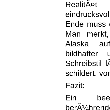
RealitÃ¤t
eindrucksvo
Ende muss d
Man merkt,
Alaska auf
bildhafter 
Schreibstil 
schildert, v
Fazit:
Ein beei
berÃ¼hre