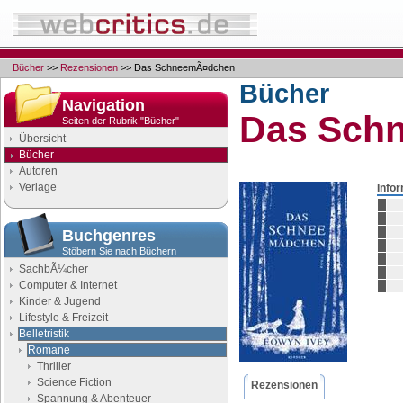
Bücher
>>
Rezensionen
>> Das SchneemÃ¤dchen
Bücher
Navigation
Das Sch
Seiten der Rubrik "Bücher"
Übersicht
Bücher
Autoren
Verlage
Info
Buchgenres
Stöbern Sie nach Büchern
SachbÃ¼cher
Computer & Internet
Kinder & Jugend
Lifestyle & Freizeit
Belletristik
Romane
Thriller
Science Fiction
Rezensionen
Spannung & Abenteuer