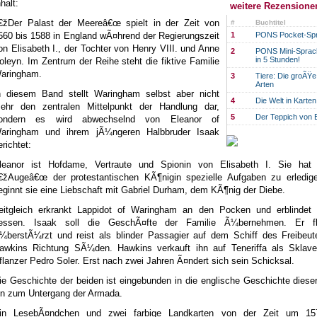
nhalt:
weitere Rezensione
€žDer Palast der Meereâ€œ spielt in der Zeit von
#
Buchtitel
560 bis 1588 in England wÃ¤hrend der Regierungszeit
1
PONS Pocket-Spr
on Elisabeth I., der Tochter von Henry VIII. und Anne
2
PONS Mini-Sprach
in 5 Stunden!
oleyn. Im Zentrum der Reihe steht die fiktive Familie
aringham.
3
Tiere: Die groÃŸe
Arten
n diesem Band stellt Waringham selbst aber nicht
4
Die Welt in Karte
ehr den zentralen Mittelpunkt der Handlung dar,
5
Der Teppich von B
ondern es wird abwechselnd von Eleanor of
aringham und ihrem jÃ¼ngeren Halbbruder Isaak
erichtet:
leanor ist Hofdame, Vertraute und Spionin von Elisabeth I. Sie hat
€žAugeâ€œ der protestantischen KÃ¶nigin spezielle Aufgaben zu erledig
eginnt sie eine Liebschaft mit Gabriel Durham, dem KÃ¶nig der Diebe.
eitgleich erkrankt Lappidot of Waringham an den Pocken und erblindet 
essen. Isaak soll die GeschÃ¤fte der Familie Ã¼bernehmen. Er fl
¼berstÃ¼rzt und reist als blinder Passagier auf dem Schiff des Freibeut
awkins Richtung SÃ¼den. Hawkins verkauft ihn auf Teneriffa als Sklav
flanzer Pedro Soler. Erst nach zwei Jahren Ã¤ndert sich sein Schicksal.
ie Geschichte der beiden ist eingebunden in die englische Geschichte dieser
in zum Untergang der Armada.
in LesebÃ¤ndchen und zwei farbige Landkarten von der Zeit um 15