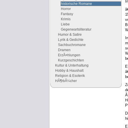
I
historische Romane
Horror
â
Fantasy
1
Krimis
v
Liebe
B
Gegenwartsliteratur
W
Humor & Satire
I
Lyrik & Gedichte
m
Sachbuchromane
s
Dramen
W
ErzÃ¤hlungen
b
Kurzgeschichten
Kultur & Unterhaltung
E
Hobby & Haushalt
â
Religion & Esoterik
b
HÃ¶rbÃ¼cher
Z
d
Ã
Google Anzeigen
H
Anzeigen
P
D
h
E