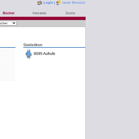
Login
|
neuer Benutzer
Bücher
Interaktiv
Szene
Statistiken
8095 Aufrufe
bestellen
merken
rezensieren