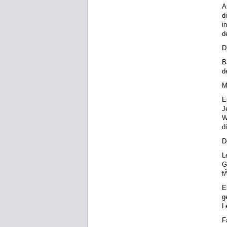
A
d
i
d
D
B
d
M
E
J
W
d
D
L
G
f
E
g
L
F