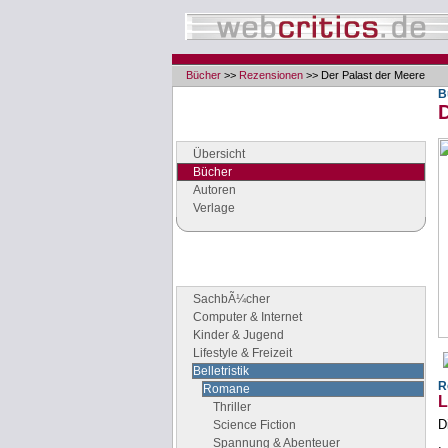
Bücher
>>
Rezensionen
>> Der Palast der Meere
B
D
Navigation
Seiten der Rubrik "Bücher"
Übersicht
Bücher
Autoren
Verlage
Buchgenres
Stöbern Sie nach Büchern
SachbÃ¼cher
Computer & Internet
Kinder & Jugend
Lifestyle & Freizeit
Belletristik
R
Romane
L
Thriller
D
Science Fiction
Spannung & Abenteuer