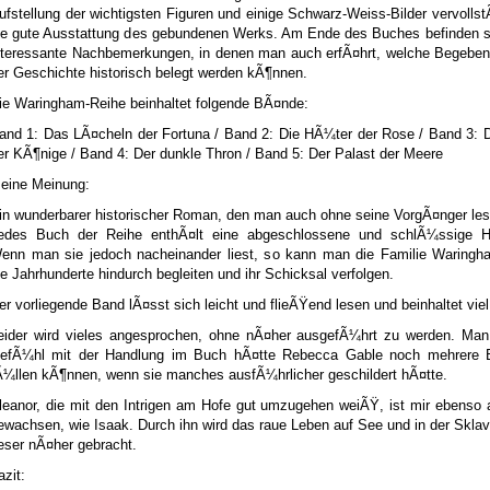
ufstellung der wichtigsten Figuren und einige Schwarz-Weiss-Bilder vervolls
ie gute Ausstattung des gebundenen Werks. Am Ende des Buches befinden s
nteressante Nachbemerkungen, in denen man auch erfÃ¤hrt, welche Begebenh
er Geschichte historisch belegt werden kÃ¶nnen.
ie Waringham-Reihe beinhaltet folgende BÃ¤nde:
and 1: Das LÃ¤cheln der Fortuna / Band 2: Die HÃ¼ter der Rose / Band 3: 
er KÃ¶nige / Band 4: Der dunkle Thron / Band 5: Der Palast der Meere
eine Meinung:
in wunderbarer historischer Roman, den man auch ohne seine VorgÃ¤nger le
edes Buch der Reihe enthÃ¤lt eine abgeschlossene und schlÃ¼ssige H
enn man sie jedoch nacheinander liest, so kann man die Familie Waringh
ie Jahrhunderte hindurch begleiten und ihr Schicksal verfolgen.
er vorliegende Band lÃ¤sst sich leicht und flieÃŸend lesen und beinhaltet viel
eider wird vieles angesprochen, ohne nÃ¤her ausgefÃ¼hrt zu werden. Man
efÃ¼hl mit der Handlung im Buch hÃ¤tte Rebecca Gable noch mehrere
Ã¼llen kÃ¶nnen, wenn sie manches ausfÃ¼hrlicher geschildert hÃ¤tte.
leanor, die mit den Intrigen am Hofe gut umzugehen weiÃŸ, ist mir ebenso
ewachsen, wie Isaak. Durch ihn wird das raue Leben auf See und in der Skla
eser nÃ¤her gebracht.
azit: