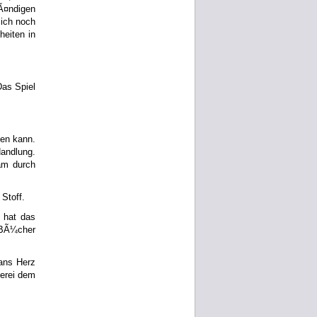
tÃ¤ndigen
ich noch
eiten in
Das Spiel
sen kann.
andlung.
am durch
 Stoff.
 hat das
 BÃ¼cher
 ans Herz
verei dem