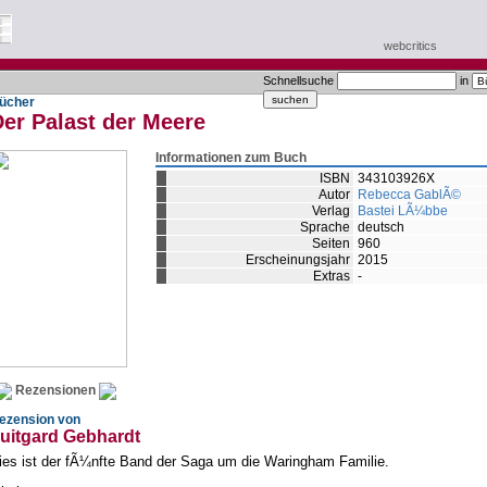
webcritics
Schnellsuche
in
ücher
er Palast der Meere
Informationen zum Buch
ISBN
343103926X
Autor
Rebecca GablÃ©
Verlag
Bastei LÃ¼bbe
Sprache
deutsch
Seiten
960
Erscheinungsjahr
2015
Extras
-
Rezensionen
ezension von
uitgard Gebhardt
ies ist der fÃ¼nfte Band der Saga um die Waringham Familie.