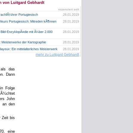
n von Luitgard Gebhardt
rezensiert seit
achfÃ¼hrer Portugiesisch
28.01.2019
kurs Portugiesisch: Mitreden kÃ¶nnen
28.01.2019
 Bild-EnzyklopÃ¤die mit Ã¼ber 2.000
28.01.2019
n: Meisterwerke der Kartographie
28.01.2019
ayeux: Ein mittelalterliches Meisterwerk
28.01.2019
mehr zu Luitgard Gebhardt
 als das
en. Dann
in Folge
Ã¼chtet
ers John
e an den
 Zeit bis
70, eine